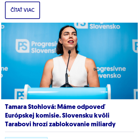
pravdepodobne z Ruska. Dnes hnutie prinieslo
ČÍTAŤ VIAC
dôkazy,...
Tamara Stohlová: Máme odpoveď
Európskej komisie. Slovensku kvôli
Tarabovi hrozí zablokovanie miliardy