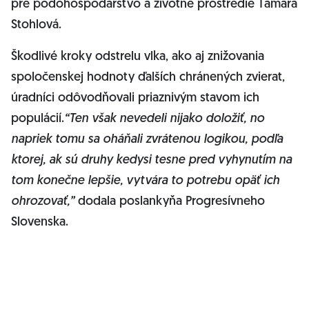
pre pôdohospodárstvo a životné prostredie Tamara
Stohlová.
Škodlivé kroky odstrelu vlka, ako aj znižovania
spoločenskej hodnoty ďalších chránených zvierat,
úradníci odôvodňovali priaznivým stavom ich
populácií.
“Ten však nevedeli nijako doložiť, no
napriek tomu sa oháňali zvrátenou logikou, podľa
ktorej, ak sú druhy kedysi tesne pred vyhynutím na
tom konečne lepšie, vytvára to potrebu opäť ich
ohrozovať,”
dodala poslankyňa Progresívneho
Slovenska.