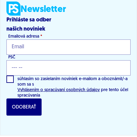
Newsletter
Prihláste sa odber
našich noviniek
Emailová adresa
*
PSČ
súhlasím so zasielaním noviniek e-mailom a oboznámil/-a
som sa s
Vyhlásením o spracúvaní osobných údajov
pre tento účel
spracúvania
ODOBERAŤ