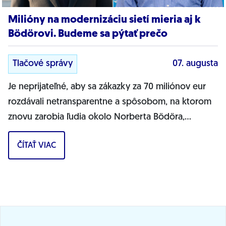
Milióny na modernizáciu sietí mieria aj k
Bödörovi. Budeme sa pýtať prečo
Tlačové správy
07. augusta
Je neprijateľné, aby sa zákazky za 70 miliónov eur
rozdávali netransparentne a spôsobom, na ktorom
znovu zarobia ľudia okolo Norberta Bödöra,
povedal podpredseda Progresívneho Slovenska a...
ČÍTAŤ VIAC