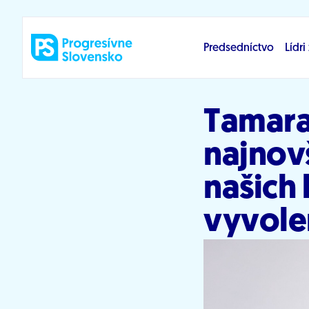
Prejsť na obsah
Predsedníctvo
Lídr
Tamara
najnov
našich
vyvole