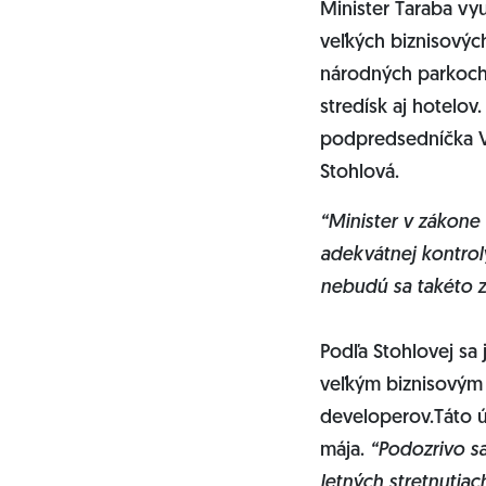
Minister Taraba vy
veľkých biznisových
národných parkoch,
stredísk aj hotelo
podpredsedníčka V
Stohlová.
“Minister v zákone
adekvátnej kontroly
nebudú sa takéto 
Podľa Stohlovej sa
veľkým biznisovým s
developerov.Táto ú
mája.
“Podozrivo sa
letných stretnutia