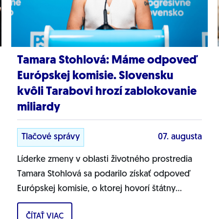
Tamara Stohlová: Máme odpoveď
Európskej komisie. Slovensku
kvôli Tarabovi hrozí zablokovanie
miliardy
Tlačové správy
07. augusta
Líderke zmeny v oblasti životného prostredia
Tamara Stohlová sa podarilo získať odpoveď
Európskej komisie, o ktorej hovorí štátny
tajomník MŽP Filip Kuffa. Môžem
ČÍTAŤ VIAC
jednoznačne...