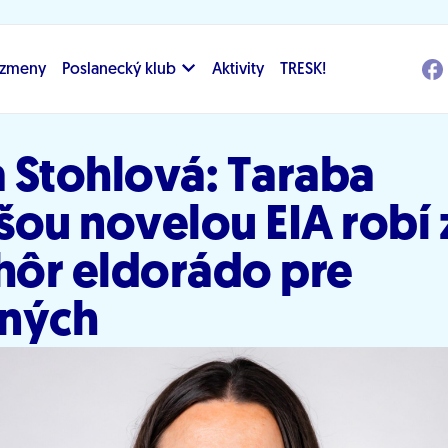
i zmeny
Poslanecký klub
Aktivity
TRESK!
 Stohlová: Taraba
šou novelou EIA robí 
 hôr eldorádo pre
ných