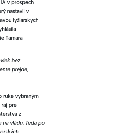
EIA v prospech
rý nastavil v
avbu lyžiarskych
hlásila
ie Tamara
oviek bez
ente prejde,
po ruke vybraným
raj pre
terstva z
m na vládu. Teda po
horských