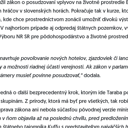
užil zákon o posudzovaní vplyvov na životné prostredie 
 hráčov v slovenských horách. Pokračuje tak v kurze, kto
 kde chce prostredníctvom zonácií umožniť divokú výst
v. V najhoršom prípade aj odpredaj štátnych pozemkov, vy
ýboru NR SR pre pôdohospodárstvo a životné prostred
 navrhuje povoľovanie nových hotelov, zjazdoviek či lan
 a možnosti riadnej účasti verejnosti. Ak zákon v parlam
zámery musieť povinne posudzovať,”
dodala.
 jedná o ďalší bezprecedentný krok, ktorým ide Taraba 
kupinám. Z prírody, ktorá má byť pre všetkých, tak robí 
prava zákona ani nebola súčasťou pôvodnej verzie minis
 v ňom objavila až na poslednú chvíľu, pred predložení
ch štátneho tajomníka Kuffu s predstaviteľom najväčších 