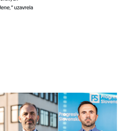
dene,”
uzavrela