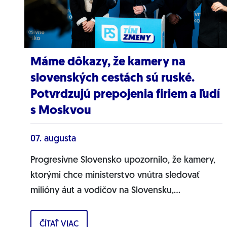
Máme dôkazy, že kamery na
slovenských cestách sú ruské.
Potvrdzujú prepojenia firiem a ľudí
s Moskvou
07. augusta
Progresívne Slovensko upozornilo, že kamery,
ktorými chce ministerstvo vnútra sledovať
milióny áut a vodičov na Slovensku,
pochádzajú pravdepodobne z Ruska. Dnes
hnutie prinieslo dôkazy,...
ČÍTAŤ VIAC