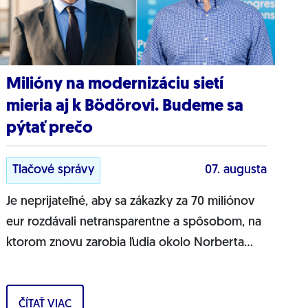
Milióny na modernizáciu sietí
mieria aj k Bödörovi. Budeme sa
pýtať prečo
Tlačové správy
07. augusta
Je neprijateľné, aby sa zákazky za 70 miliónov
eur rozdávali netransparentne a spôsobom, na
ktorom znovu zarobia ľudia okolo Norberta
Bödöra, povedal podpredseda Progresívneho
Slovenska a...
ČÍTAŤ VIAC