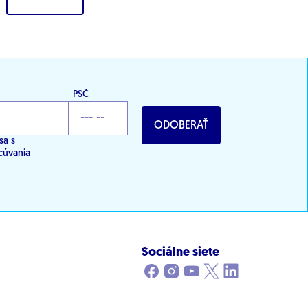
PSČ
ODOBERAŤ
sa s
cúvania
Sociálne siete