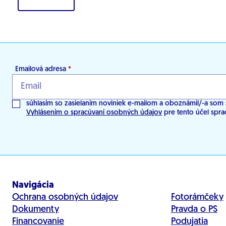
Emailová adresa
*
súhlasím so zasielaním noviniek e-mailom a oboznámil/-a som 
Vyhlásením o spracúvaní osobných údajov
pre tento účel spra
Navigácia
Ochrana osobných údajov
Fotorámčeky
Dokumenty
Pravda o PS
Financovanie
Podujatia