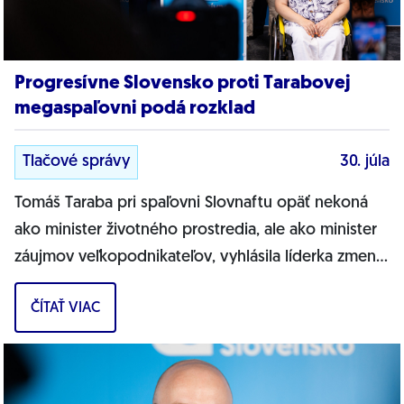
Progresívne Slovensko proti Tarabovej
megaspaľovni podá rozklad
Tlačové správy
30. júla
Tomáš Taraba pri spaľovni Slovnaftu opäť nekoná
ako minister životného prostredia, ale ako minister
záujmov veľkopodnikateľov, vyhlásila líderka zmeny
a podpredsedníčka Výboru NR SR...
ČÍTAŤ VIAC