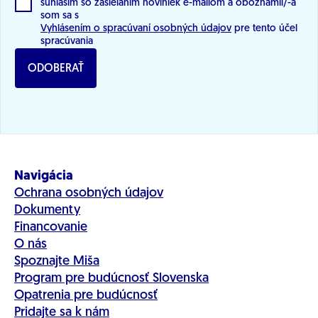
súhlasím so zasielaním noviniek e-mailom a oboznámil/-a
som sa s
Vyhlásením o spracúvaní osobných údajov
pre tento účel
spracúvania
ODOBERAŤ
Navigácia
Ochrana osobných údajov
Dokumenty
Financovanie
O nás
Spoznajte Miša
Program pre budúcnosť Slovenska
Opatrenia pre budúcnosť
Pridajte sa k nám