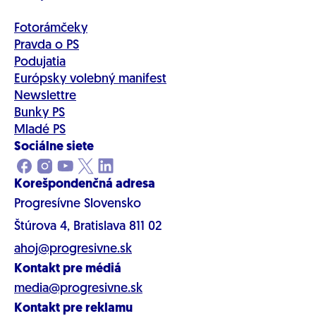
Fotorámčeky
Pravda o PS
Podujatia
Európsky volebný manifest
Newslettre
Bunky PS
Mladé PS
Sociálne siete
Korešpondenčná adresa
Progresívne Slovensko
Štúrova 4, Bratislava 811 02
ahoj@progresivne.sk
Kontakt pre médiá
media@progresivne.sk
Kontakt pre reklamu