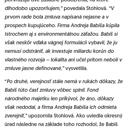
potvrdzujú dve zásadné podozrenia, na ktoré
dlhodobo upozorňujem,”
povedala Stohlová.
“V
prvom rade bola zmluva napísaná nejasne a v
prospech kupujúceho. Firma Andreja Babiša kúpila
Istrochem aj s environmentálnou záťažou. Babiš si
však neskôr vďaka vágnej formulácii vybavil, že ju
nemusí odstrániť, ak investuje miliardu korún do
vlastného rozvoja – lokalita ani učel pritom neboli v
zmluve jasne definované,”
vysvetlila.
“
Po druhé, verejnosť stále nemá v rukách dôkazy, že
Babiš túto časť zmluvy vôbec splnil. Fond
národného majetku len prikývol, že áno, dôkazy
však nedodal, a firma Andreja Babiša ich odmieta
zverejniť,”
upozornila Stohlová. Ako uviedla okresný
úrad následne na základe toho rozhodol, že Babiš