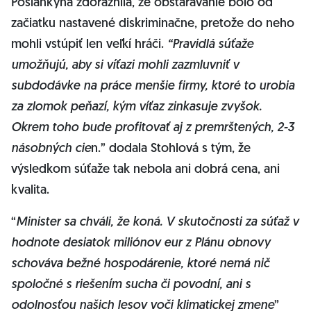
Poslankyňa zdôraznila, že obstarávanie bolo od
začiatku nastavené diskriminačne, pretože do neho
mohli vstúpiť len veľkí hráči.
“Pravidlá súťaže
umožňujú, aby si víťazi mohli zazmluvniť v
subdodávke na práce menšie firmy, ktoré to urobia
za zlomok peňazí, kým víťaz zinkasuje zvyšok.
Okrem toho bude profitovať aj z premrštených, 2-3
násobných cie
n.” dodala Stohlová s tým, že
výsledkom súťaže tak nebola ani dobrá cena, ani
kvalita.
“
Minister sa chváli, že koná. V skutočnosti za súťaž v
hodnote desiatok miliónov eur z Plánu obnovy
schováva bežné hospodárenie, ktoré nemá nič
spoločné s riešením sucha či povodní, ani s
odolnosťou našich lesov voči klimatickej zmene
”