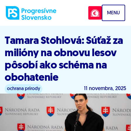
Prejsť na obsah
MENU
Tamara Stohlová: Súťaž za
milióny na obnovu lesov
pôsobí ako schéma na
obohatenie
11 novembra, 2025
ochrana prírody