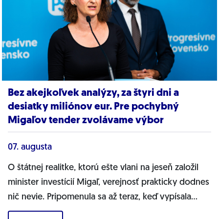
Bez akejkoľvek analýzy, za štyri dni a
desiatky miliónov eur. Pre pochybný
Migaľov tender zvolávame výbor
07. augusta
O štátnej realitke, ktorú ešte vlani na jeseň založil
minister investícií Migaľ, verejnosť prakticky dodnes
nič nevie. Pripomenula sa až teraz, keď vypísala
bizarnú výzvu na nákup...