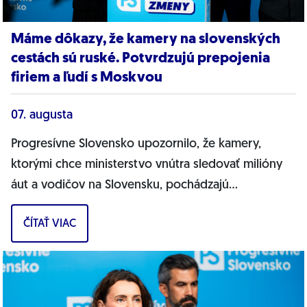
Máme dôkazy, že kamery na slovenských
cestách sú ruské. Potvrdzujú prepojenia
firiem a ľudí s Moskvou
07. augusta
Progresívne Slovensko upozornilo, že kamery,
ktorými chce ministerstvo vnútra sledovať milióny
áut a vodičov na Slovensku, pochádzajú
pravdepodobne z Ruska. Dnes hnutie prinieslo
ČÍTAŤ VIAC
dôkazy,...