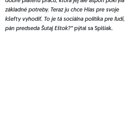
dobre platenú prácu, ktorá jej ale aspoň pokryla
základné potreby. Teraz ju chce Hlas pre svoje
kšefty vyhodiť. To je tá sociálna politika pre ľudí,
pán predseda Šutaj Eštok?”
pýtal sa Spišiak.