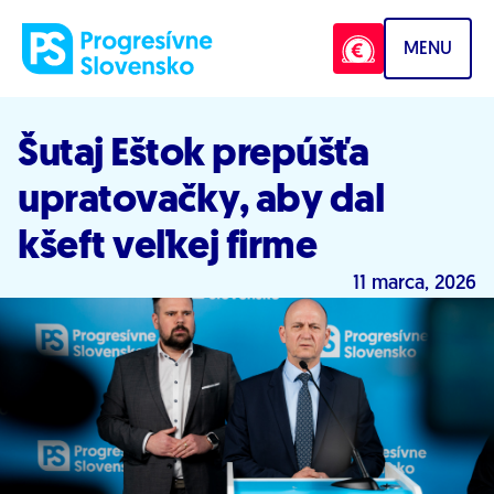
Prejsť na obsah
MENU
Šutaj Eštok prepúšťa
upratovačky, aby dal
kšeft veľkej firme
11 marca, 2026