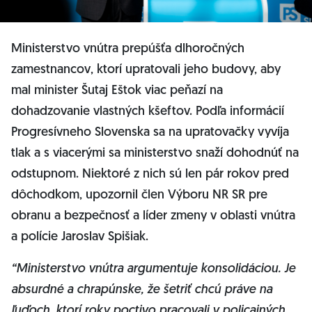
Ministerstvo vnútra prepúšťa dlhoročných
zamestnancov, ktorí upratovali jeho budovy, aby
mal minister Šutaj Eštok viac peňazí na
dohadzovanie vlastných kšeftov. Podľa informácií
Progresívneho Slovenska sa na upratovačky vyvíja
tlak a s viacerými sa ministerstvo snaží dohodnúť na
odstupnom. Niektoré z nich sú len pár rokov pred
dôchodkom, upozornil člen Výboru NR SR pre
obranu a bezpečnosť a líder zmeny v oblasti vnútra
a polície Jaroslav Spišiak.
“Ministerstvo vnútra argumentuje konsolidáciou. Je
absurdné a chrapúnske, že šetriť chcú práve na
ľuďoch, ktorí roky poctivo pracovali v policajných