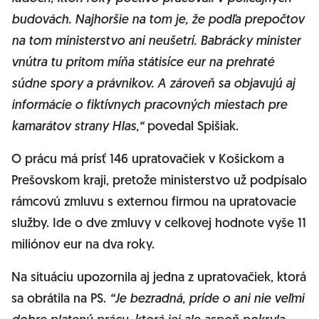
budovách. Najhoršie na tom je, že podľa prepočtov
na tom ministerstvo ani neušetrí. Babrácky minister
vnútra tu pritom míňa státisíce eur na prehraté
súdne spory a právnikov. A zároveň sa objavujú aj
informácie o fiktívnych pracovných miestach pre
kamarátov strany Hlas,“
povedal Spišiak.
O prácu má prísť 146 upratovačiek v Košickom a
Prešovskom kraji, pretože ministerstvo už podpísalo
rámcovú zmluvu s externou firmou na upratovacie
služby. Ide o dve zmluvy v celkovej hodnote vyše 11
miliónov eur na dva roky.
Na situáciu upozornila aj jedna z upratovačiek, ktorá
sa obrátila na PS.
“Je bezradná, príde o ani nie veľmi