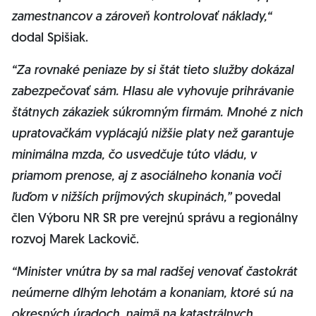
zamestnancov a zároveň kontrolovať náklady,“
dodal Spišiak.
“Za rovnaké peniaze by si štát tieto služby dokázal
zabezpečovať sám. Hlasu ale vyhovuje prihrávanie
štátnych zákaziek súkromným firmám. Mnohé z nich
upratovačkám vyplácajú nižšie platy než garantuje
minimálna mzda, čo usvedčuje túto vládu, v
priamom prenose, aj z asociálneho konania voči
ľuďom v nižších príjmových skupinách,”
povedal
člen Výboru NR SR pre verejnú správu a regionálny
rozvoj Marek Lackovič.
“Minister vnútra by sa mal radšej venovať častokrát
neúmerne dlhým lehotám a konaniam, ktoré sú na
okresných úradoch, najmä na katastrálnych