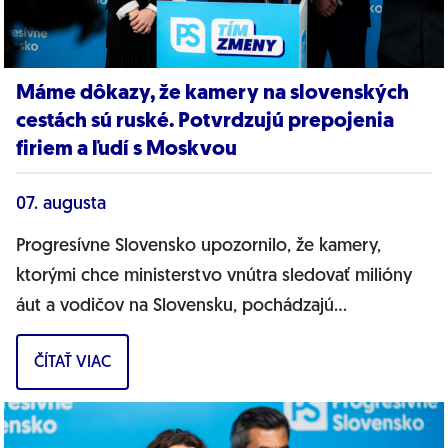
Máme dôkazy, že kamery na slovenských
cestách sú ruské. Potvrdzujú prepojenia
firiem a ľudí s Moskvou
07. augusta
Progresívne Slovensko upozornilo, že kamery,
ktorými chce ministerstvo vnútra sledovať milióny
áut a vodičov na Slovensku, pochádzajú
pravdepodobne z Ruska. Dnes hnutie prinieslo
ČÍTAŤ VIAC
dôkazy,...