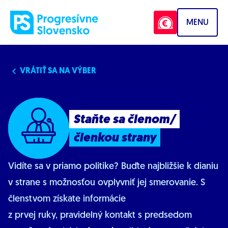
Prejsť na obsah
MENU
VRÁTIŤ SA NA VÝBER
Staňte sa členom/
členkou strany
Vidíte sa v priamo politike? Buďte najbližšie k dianiu
v strane s možnosťou ovplyvniť jej smerovanie. S
členstvom získate informácie
z prvej ruky, pravidelný kontakt s predsedom