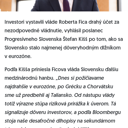
Investori vystavili vláde Roberta Fica drahý účet za
nezodpovedné vládnutie, vyhlásil poslanec
Progresívneho Slovenska Štefan Kišš po tom, ako sa
Slovensko stalo najmenej dôveryhodným dlžníkom
v eurozóne.
Podľa Kišša priniesla Ficova vláda Slovensku ďalšiu
medzinárodnú hanbu.
„Dnes si požičiavame
najdrahšie v eurozóne,
po Grécku a Chorvátsku
sme už predbehli aj Taliansko
. Od nástupu vlády
totiž výrazne stúpa riziková prirážka k úverom. Tá
signalizuje dôveru investorov, a podľa Bloombergu
stoja naše desaťročné dlhopisy na sekundárnom