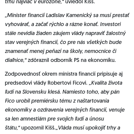
trhu najviac v eurozóne,“
uviedol Kišš.
„Minister financií Ladislav Kamenický sa musí prestať
vyhovárať, a začať rýchlo a rázne konať. Investori
stále nevidia žiaden záujem vlády napraviť žalostný
stav verejných financií, čo pre nás všetkých bude
znamenať menej peňazí na školy, nemocnice či
diaľnice,“
zdôraznil odborník PS na ekonomiku.
Zodpovednosť okrem ministra financií pripisuje aj
predsedovi vlády Robertovi Ficovi.
„Kvalita života
ľudí na Slovensku klesá. Namiesto toho, aby pán
Fico urobil premiérsku tému z naštartovania
ekonomiky a ozdravenia verejných financií, venuje
sa len amnestiám pre svojich ľudí a únosu
štátu,“
upozornil Kišš.
„Vláda musí upokojiť trhy a