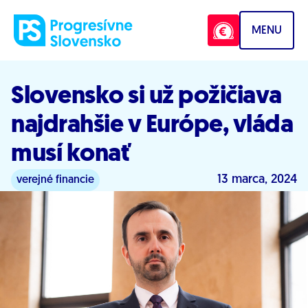
Prejsť na obsah
MENU
Slovensko si už požičiava
najdrahšie v Európe, vláda
musí konať
13 marca, 2024
verejné financie