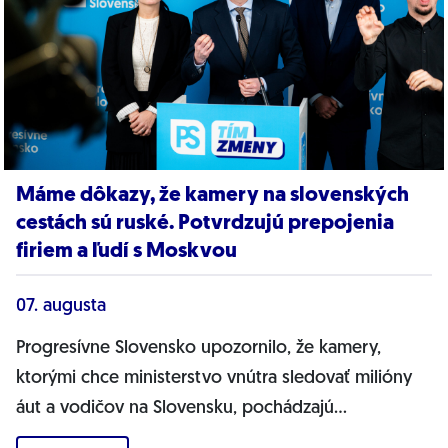
Máme dôkazy, že kamery na slovenských
cestách sú ruské. Potvrdzujú prepojenia
firiem a ľudí s Moskvou
07. augusta
Progresívne Slovensko upozornilo, že kamery,
ktorými chce ministerstvo vnútra sledovať milióny
áut a vodičov na Slovensku, pochádzajú
pravdepodobne z Ruska. Dnes hnutie prinieslo