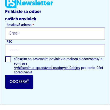
Newsletter
Prihláste sa odber
našich noviniek
Emailová adresa
*
PSČ
súhlasím so zasielaním noviniek e-mailom a oboznámil/-a
som sa s
Vyhlásením o spracúvaní osobných údajov
pre tento účel
spracúvania
ODOBERAŤ