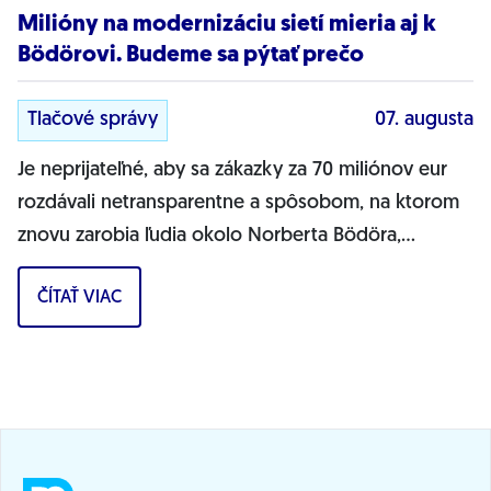
Milióny na modernizáciu sietí mieria aj k
Bödörovi. Budeme sa pýtať prečo
Tlačové správy
07. augusta
Je neprijateľné, aby sa zákazky za 70 miliónov eur
rozdávali netransparentne a spôsobom, na ktorom
znovu zarobia ľudia okolo Norberta Bödöra,
povedal podpredseda Progresívneho Slovenska a...
ČÍTAŤ VIAC