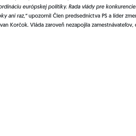
ordináciu európskej politiky. Rada vlády pre konkurenci
ky ani raz,“
upozornil Člen predsedníctva PS a líder zmen
 Ivan Korčok. Vláda zaroveň nezapojila zamestnávateľov,
.