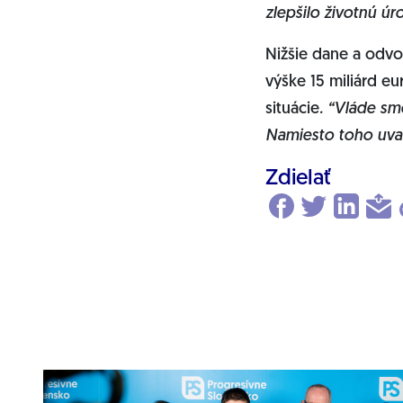
zlepšilo životnú úr
Nižšie dane a odvo
výške 15 miliárd eu
situácie
. “Vláde sm
Namiesto toho uvaľu
Zdielať