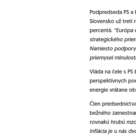
Podpredseda PS a l
Slovensko už tretí
percentá.
“Európa d
strategického prie
Namiesto podpory i
priemysel minulosti
Vláda na čele s PS
perspektívnych pod
energie vrátane ob
Člen predsedníctva 
bežného zamestna
rovnakú hrubú mzdu,
Inflácia je u nás 