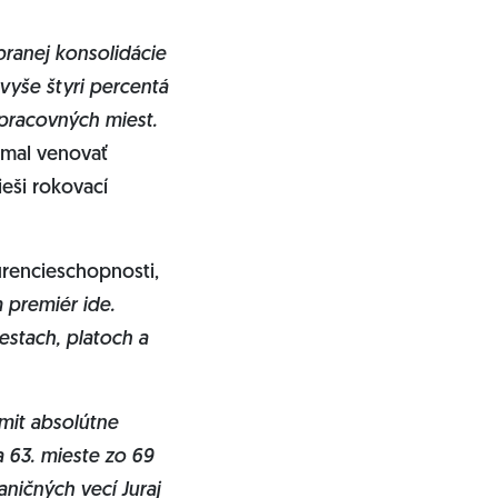
branej konsolidácie
vyše štyri percentá
pracovných miest.
 mal venovať
eši rokovací
urencieschopnosti,
 premiér ide.
stach, platoch a
mmit absolútne
 63. mieste zo 69
aničných vecí Juraj