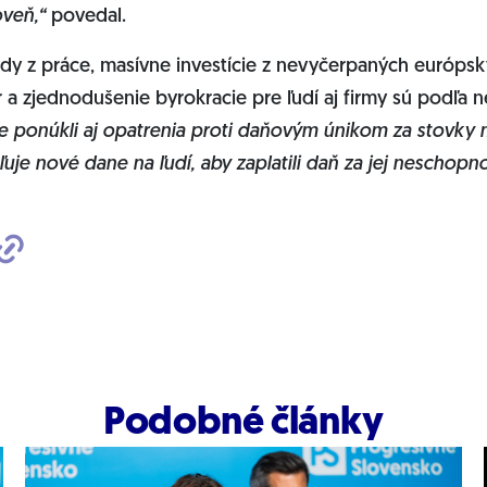
oveň,“
povedal.
dy z práce, masívne investície z nevyčerpaných európs
r a zjednodušenie byrokracie pre ľudí aj firmy sú podľa 
e ponúkli aj opatrenia proti daňovým únikom za stovky m
je nové dane na ľudí, aby zaplatili daň za jej neschopn
Podobné články