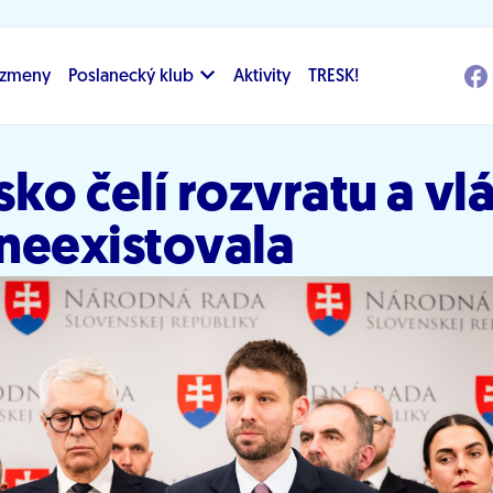
i zmeny
Poslanecký klub
Aktivity
TRESK!
ko čelí rozvratu a vl
neexistovala