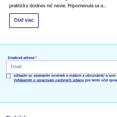
prakticky dodnes nič nevie. Pripomenula sa až
teraz, keď vypísala bizarnú výzvu na nákup...
ČÍTAŤ VIAC
Emailová adresa
*
súhlasím so zasielaním noviniek e-mailom a oboznámil/-a som 
Vyhlásením o spracúvaní osobných údajov
pre tento účel spra