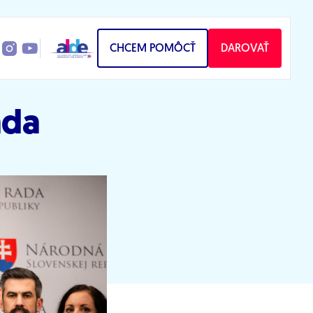
CHCEM POMÔCŤ
DAROVAŤ
áda