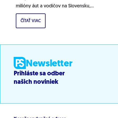
milióny áut a vodičov na Slovensku,
pochádzajú pravdepodobne z Ruska. Dnes
ČÍTAŤ VIAC
hnutie prinieslo dôkazy,...
Newsletter
Prihláste sa odber
našich noviniek