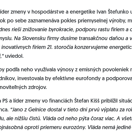
íder zmeny v hospodárstve a energetike Ivan Štefunko u
 rok po sebe zaznamenáva pokles priemyselnej výroby, m
nes rieši znižovanie byrokracie, podporu rastu firiem a
myslu. Na Slovensku firmy dusíme transakčnou daňou a 
novatívnych firiem 21. storočia konzervujeme energeti
,“
uviedol.
 by podľa neho využívala výnosy z emisných povoleniek
nikov, investovala by efektívne eurofondy a podporoval
noviteľných zdrojov.
PS a líder zmeny vo financiách Štefan Kišš priblížil situá
nca.
“Jano z Gelnice dostal v tieto dni prvú výplatu za ro
 ale nižšiu čistú. Vláda od neho pýta čoraz viac. A všet
dvojnásobná oproti priemeru eurozóny. Vláda nemá jediné 