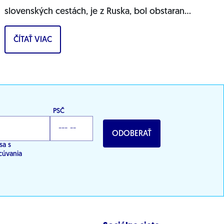
slovenských cestách, je z Ruska, bol obstaraný
cez nastrčenú firmu a môže ohrozovať
ČÍTAŤ VIAC
bezpečnosť...
PSČ
ODOBERAŤ
sa s
cúvania