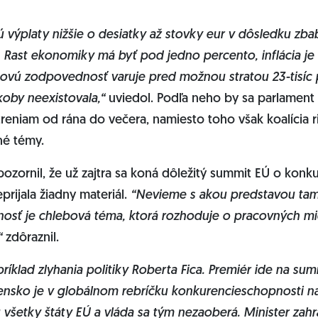
 výplaty nižšie o desiatky až stovky eur v dôsledku zba
 Rast ekonomiky má byť pod jedno percento, inflácia je 
ovú zodpovednosť varuje pred možnou stratou 23-tisíc 
koby neexistovala,“
uviedol. Podľa neho by sa parlament
niam od rána do večera, namiesto toho však koalícia ri
né témy.
ozornil, že už zajtra sa koná dôležitý summit EÚ o konk
rijala žiadny materiál.
“Nevieme s akou predstavou tam
sť je chlebová téma, ktorá rozhoduje o pracovných mie
“
zdôraznil.
ríklad zlyhania politiky Roberta Fica. Premiér ide na su
ensko je v globálnom rebríčku konkurencieschopnosti na
ú všetky štáty EÚ a vláda sa tým nezaoberá. Minister zahr