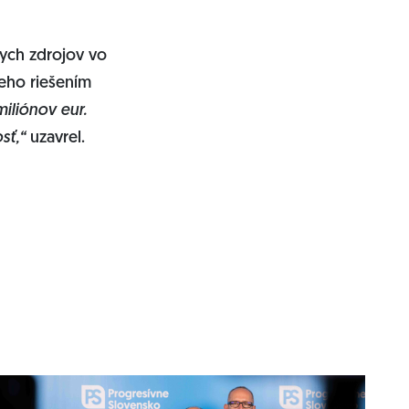
kych zdrojov vo
neho riešením
iliónov eur.
osť,“
uzavrel.