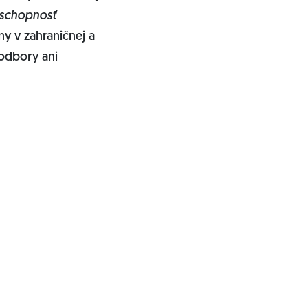
eschopnosť
y v zahraničnej a
 odbory ani