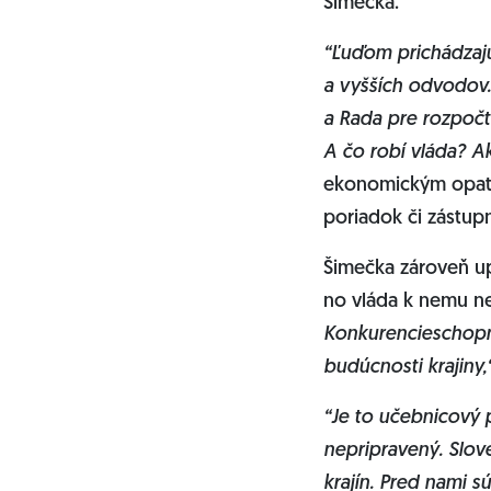
Šimečka.
“Ľuďom prichádzajú
a vyšších odvodov.
a Rada pre rozpočt
A čo robí vláda? A
ekonomickým opatre
poriadok či zástup
Šimečka zároveň up
no vláda k nemu nep
Konkurencieschopno
budúcnosti krajiny,
“Je to učebnicový p
nepripravený. Slov
krajín. Pred nami s