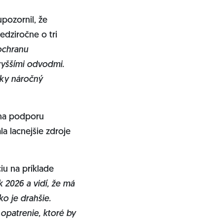
pozornil, že
edziročne o tri
 ochranu
vyššími odvodmi.
cky náročný
 na podporu
a lacnejšie zdroje
ciu na príklade
k 2026 a vidí, že má
ko je drahšie.
opatrenie, ktoré by