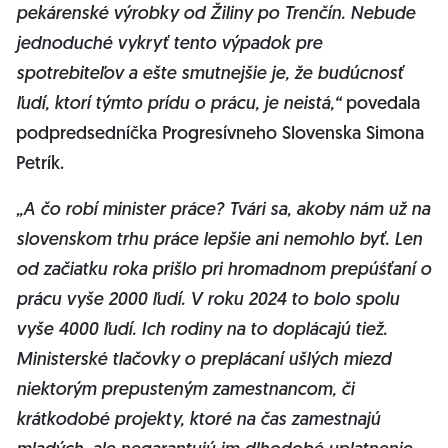
pekárenské výrobky od Žiliny po Trenčín. Nebude
jednoduché vykryť tento výpadok pre
spotrebiteľov a ešte smutnejšie je, že budúcnosť
ľudí, ktorí týmto prídu o prácu, je neistá,“
povedala
podpredsedníčka Progresívneho Slovenska Simona
Petrík.
„A čo robí minister práce? Tvári sa, akoby nám už na
slovenskom trhu práce lepšie ani nemohlo byť. Len
od začiatku roka prišlo pri hromadnom prepúśťaní o
prácu vyše 2000 ľudí. V roku 2024 to bolo spolu
vyše 4000 ľudí. Ich rodiny na to doplácajú tiež.
Ministerské tlačovky o preplácaní ušlých miezd
niektorým prepusteným zamestnancom, či
krátkodobé projekty, ktoré na čas zamestnajú