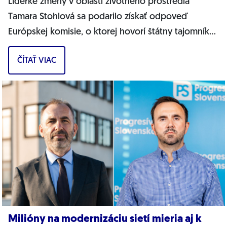
Líderke zmeny v oblasti životného prostredia
Tamara Stohlová sa podarilo získať odpoveď
Európskej komisie, o ktorej hovorí štátny tajomník
MŽP Filip Kuffa. Môžem jednoznačne...
ČÍTAŤ VIAC
Milióny na modernizáciu sietí mieria aj k