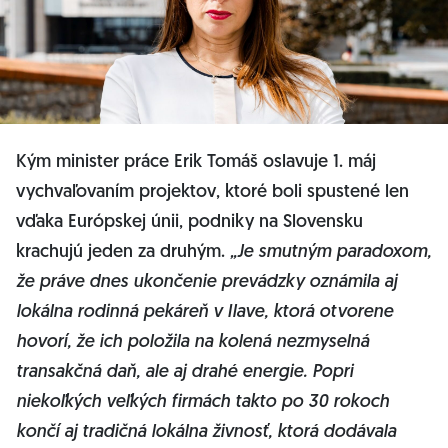
Kým minister práce Erik Tomáš oslavuje 1. máj
vychvaľovaním projektov, ktoré boli spustené len
vďaka Európskej únii, podniky na Slovensku
krachujú jeden za druhým.
„Je smutným paradoxom,
že práve dnes ukončenie prevádzky oznámila aj
lokálna rodinná pekáreň v Ilave, ktorá otvorene
hovorí, že ich položila na kolená nezmyselná
transakčná daň, ale aj drahé energie. Popri
niekoľkých veľkých firmách takto po 30 rokoch
končí aj tradičná lokálna živnosť, ktorá dodávala