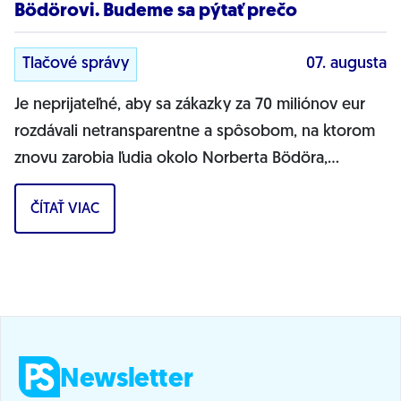
Bödörovi. Budeme sa pýtať prečo
Tlačové správy
07. augusta
Je neprijateľné, aby sa zákazky za 70 miliónov eur
rozdávali netransparentne a spôsobom, na ktorom
znovu zarobia ľudia okolo Norberta Bödöra,
povedal podpredseda Progresívneho Slovenska a...
ČÍTAŤ VIAC
Newsletter