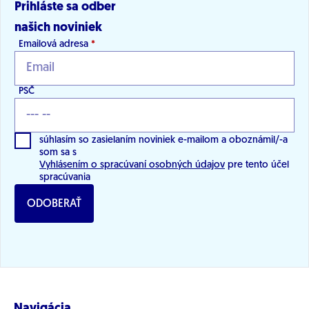
Prihláste sa odber
našich noviniek
Emailová adresa
*
PSČ
súhlasím so zasielaním noviniek e-mailom a oboznámil/-a
som sa s
Vyhlásením o spracúvaní osobných údajov
pre tento účel
spracúvania
ODOBERAŤ
Navigácia