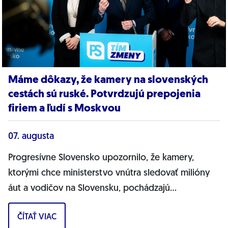
Máme dôkazy, že kamery na slovenských
cestách sú ruské. Potvrdzujú prepojenia
firiem a ľudí s Moskvou
07. augusta
Progresívne Slovensko upozornilo, že kamery,
ktorými chce ministerstvo vnútra sledovať milióny
áut a vodičov na Slovensku, pochádzajú
pravdepodobne z Ruska. Dnes hnutie prinieslo
ČÍTAŤ VIAC
dôkazy,...