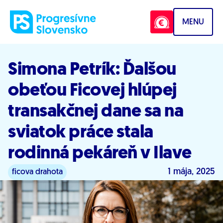
Prejsť na obsah
MENU
Simona Petrík: Ďalšou
obeťou Ficovej hlúpej
transakčnej dane sa na
sviatok práce stala
rodinná pekáreň v Ilave
1 mája, 2025
ficova drahota