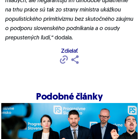
mladých, ale negarantujú im dlhodobé uplatnenie
na trhu práce sú tak zo strany ministra ukážkou
populistického primitivizmu bez skutočného záujmu
o podporu slovenského podnikania a o osudy
prepustených ľudí,“
dodala.
Zdielať
Podobné články