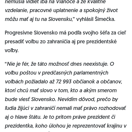
nemusia vidieť iba na Vianoce a že kvalitné
vzdelanie, pracovné uplatnenie a spokojný život
môžu mať aj tu na Slovensku
,” vyhlásil Šimečka.
Progresívne Slovensko má podľa svojho šéfa za cieľ
presadiť voľbu zo zahraničia aj pre prezidentské
voľby.
“
Nie je fér, že táto možnosť dnes neexistuje. O
voľbu poštou v predčasných parlamentných
voľbách požiadalo až 72 993 občianok a občanov,
ktorí chcú mať slovo v tom, kto a akým smerom
bude viesť Slovensko. Nevidím dôvod, prečo by
ľudia žijúci v zahraničí nemali mať právo rozhodovať
aj o hlave štátu. Je to pritom práve prezident či
prezidentka, koho úlohou je reprezentovať krajinu v