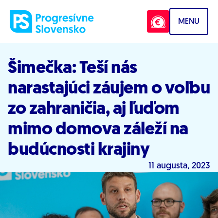
Prejsť na obsah
MENU
Šimečka: Teší nás
narastajúci záujem o voľbu
zo zahraničia, aj ľuďom
mimo domova záleží na
budúcnosti krajiny
11 augusta, 2023