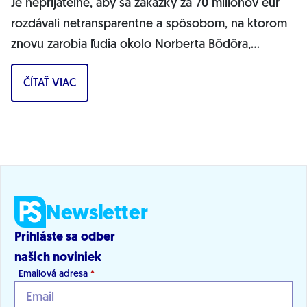
Je neprijateľné, aby sa zákazky za 70 miliónov eur
rozdávali netransparentne a spôsobom, na ktorom
znovu zarobia ľudia okolo Norberta Bödöra,
povedal podpredseda Progresívneho Slovenska a...
ČÍTAŤ VIAC
Newsletter
Prihláste sa odber
našich noviniek
Emailová adresa
*