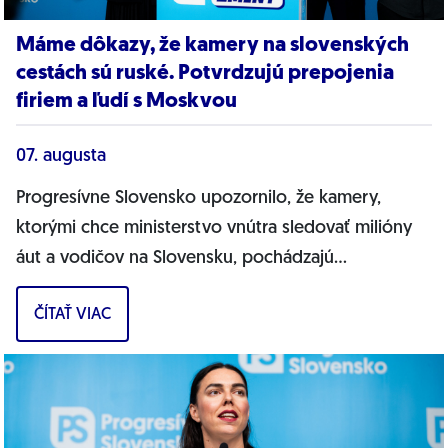
Máme dôkazy, že kamery na slovenských
cestách sú ruské. Potvrdzujú prepojenia
firiem a ľudí s Moskvou
07. augusta
Progresívne Slovensko upozornilo, že kamery,
ktorými chce ministerstvo vnútra sledovať milióny
áut a vodičov na Slovensku, pochádzajú
pravdepodobne z Ruska. Dnes hnutie prinieslo
ČÍTAŤ VIAC
dôkazy,...