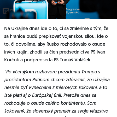
Na Ukrajine dnes ide o to, či sa zmierime s tým, že
sa hranice budú prepisovať vojenskou silou. Ide o
to, či dovolíme, aby Rusko rozhodovalo o osude
iných krajín, zhodli sa člen predsedníctva PS Ivan
Korčok a podpredseda PS Tomáš Valášek.
“Po včerajšom rozhovore prezidenta Trumpa s
prezidentom Putinom chcem zdôrazniť, že Ukrajina
nesmie byť vynechaná z mierových rokovaní, a to
isté platí aj o Európskej únii. Pretože dnes sa
rozhoduje o osude celého kontintentu. Som
šokovaný, že slovenský premiér za svoje víťazstvo