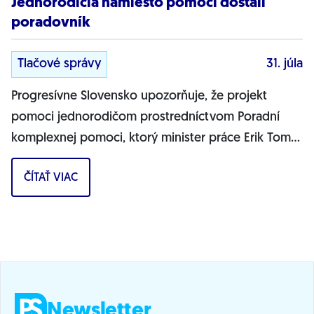
Jednorodičia namiesto pomoci dostali
poradovník
Tlačové správy
31. júla
Progresívne Slovensko upozorňuje, že projekt
pomoci jednorodičom prostredníctvom Poradní
komplexnej pomoci, ktorý minister práce Erik Tomáš
predstavil ako zásadnú pomoc pre osamelých...
ČÍTAŤ VIAC
Newsletter