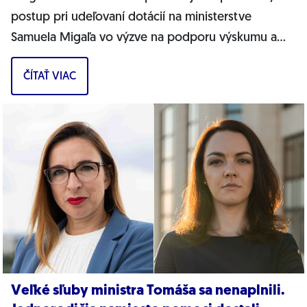
postup pri udeľovaní dotácií na ministerstve
Samuela Migaľa vo výzve na podporu výskumu a
vývoja v oblasti digitálnej transformácie...
ČÍTAŤ VIAC
Veľké sľuby ministra Tomáša sa nenaplnili.