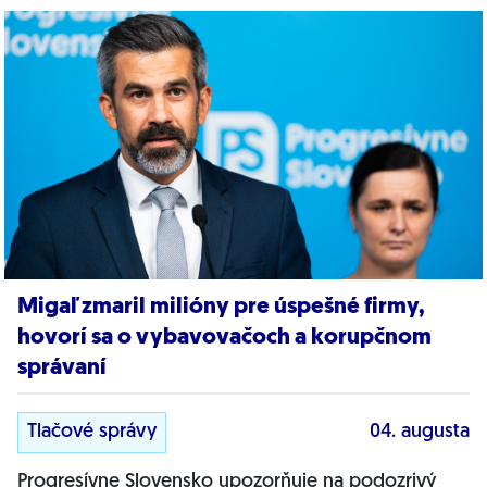
Migaľ zmaril milióny pre úspešné firmy,
hovorí sa o vybavovačoch a korupčnom
správaní
Tlačové správy
04. augusta
Progresívne Slovensko upozorňuje na podozrivý