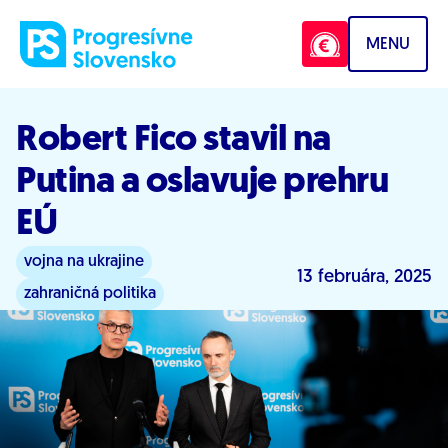
Prejsť na obsah
MENU
Robert Fico stavil na
Putina a oslavuje prehru
EÚ
vojna na ukrajine
13 februára, 2025
zahraničná politika