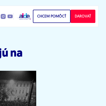
CHCEM POMÔCŤ
DAROVAŤ
ú na