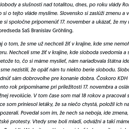
lobody a slušnosti nad totalitou, dnes, po roku vlády R
o si o tejto vláde myslíme. Slovensko si zaslúži zmenu a 
e si spoločne pripomenúť 17. november a ukázať, že my n
 predseda SaS Branislav Gröhling.
j o tom, že sme už nechceli žiť v krajine, kde sme nemoh
ieru. Nechceli sme žiť v krajine, kde sloboda svedomia a
retože to, čo si máme myslieť, nám nariaďovala štátna i
sme nezistili, že opäť nám tu niekto berie slobodu. Slob
dnúť sám dobrovoľne pre konanie dobra. Čoskoro KDH o
tento rok pripomíname pri príležitosti 17. novembra a osl
ej revolúcie. V tom čase som mal 18 rokov a pracoval
ce som priniesol letáky, že sa niečo chystá, položil ich n
pozerali. Povedal som im, že nech sa neboja, ide zmena,
tské protesty. Vtedy sme boli mladí, odvážni a takí mám