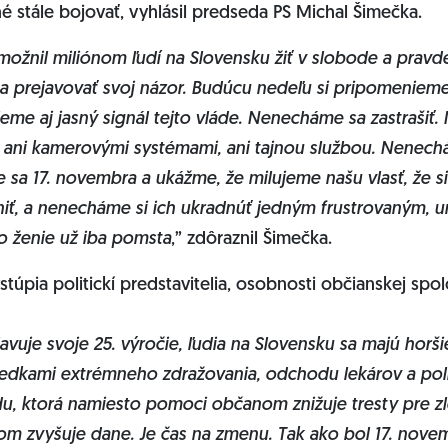
é stále bojovať, vyhlásil predseda PS Michal Šimečka.
žnil miliónom ľudí na Slovensku žiť v slobode a pravde.
 a prejavovať svoj názor. Budúcu nedeľu si pripomenieme
eme aj jasný signál tejto vláde. Nenecháme sa zastrašiť
ani kamerovými systémami, ani tajnou službou. Nenech
e sa 17. novembra a ukážme, že milujeme našu vlasť, že
iť, a nenecháme si ich ukradnúť jedným frustrovaným,
o ženie už iba pomsta
,” zdôraznil Šimečka.
úpia politickí predstavitelia, osobnosti občianskej spol
lavuje svoje 25. výročie, ľudia na Slovensku sa majú horš
edkami extrémneho zdražovania, odchodu lekárov a poli
ádu, ktorá namiesto pomoci občanom znižuje tresty pre z
ďom zvyšuje dane. Je čas na zmenu. Tak ako bol 17. no