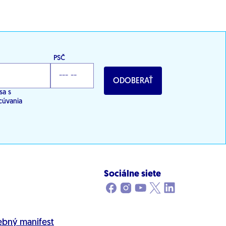
PSČ
ODOBERAŤ
sa s
cúvania
Sociálne siete
ebný manifest