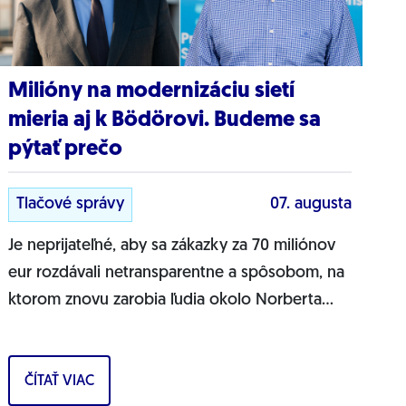
Milióny na modernizáciu sietí
mieria aj k Bödörovi. Budeme sa
pýtať prečo
Tlačové správy
07. augusta
Je neprijateľné, aby sa zákazky za 70 miliónov
eur rozdávali netransparentne a spôsobom, na
ktorom znovu zarobia ľudia okolo Norberta
Bödöra, povedal podpredseda Progresívneho
Slovenska a...
ČÍTAŤ VIAC