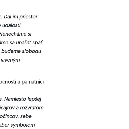
 Dal im priestor
 udalosti
. Nenecháme si
áme sa unášať späť
 si budeme slobodu
 unaveným
očnosti a pamätníci
ie. Namiesto lepšej
cajtov a rozvratom
ločincov, sebe
vember symbolom