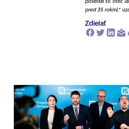
povedal sv. otec Já
pred 35 rokmi
,“ u
Zdielať