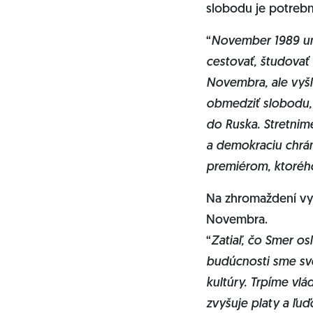
slobodu je potrebn
“
November 1989 umo
cestovať, študovať
Novembra, ale vyšl
obmedziť slobodu, 
do Ruska. Stretnim
a demokraciu chrán
premiérom, ktoréh
Na zhromaždení vyst
Novembra.
“
Zatiaľ, čo Smer os
budúcnosti sme sv
kultúry. Trpíme vl
zvyšuje platy a ľu