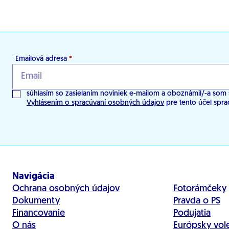
Emailová adresa
*
súhlasím so zasielaním noviniek e-mailom a oboznámil/-a som 
Vyhlásením o spracúvaní osobných údajov
pre tento účel spra
Navigácia
Ochrana osobných údajov
Fotorámčeky
Dokumenty
Pravda o PS
Financovanie
Podujatia
O nás
Európsky vol