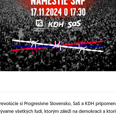
 revolúcie si Progresívne Slovensko, SaS a KDH pripom
vame všetkých ľudí, ktorým záleží na demokracii a ktorí 