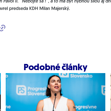
n Pavol II. ´Nebojte sa !´, a to má byť hybnou silou aj 
zavrel predseda KDH Milan Majerský.
Podobné články