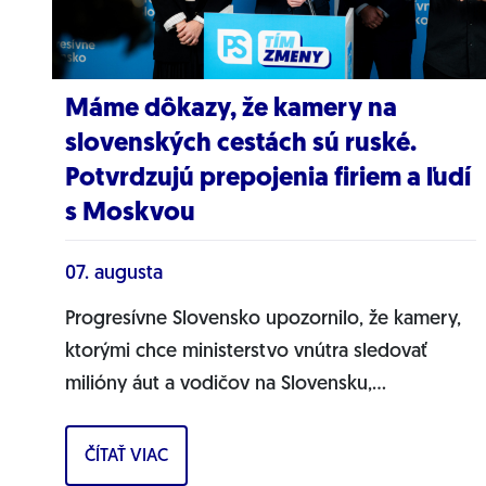
Máme dôkazy, že kamery na
slovenských cestách sú ruské.
Potvrdzujú prepojenia firiem a ľudí
s Moskvou
07. augusta
Progresívne Slovensko upozornilo, že kamery,
ktorými chce ministerstvo vnútra sledovať
milióny áut a vodičov na Slovensku,
pochádzajú pravdepodobne z Ruska. Dnes
hnutie prinieslo dôkazy,...
ČÍTAŤ VIAC