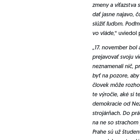
zmeny a víťazstva s
dať jasne najavo, č
slúžiť ľuďom. Poďm
vo vláde
,“ uviedol
„
17. november bol a
prejavovať svoju v
neznamenali nič, p
byť na pozore, aby 
človek môže rozho
te výročie, aké si 
demokracie od Nežn
strojárňach. Do prá
na ne so strachom 
Prahe sú už študen