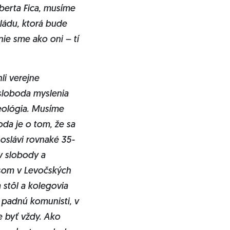
oberta Fica, musíme
vládu, ktorá bude
ie sme ako oni – tí
li verejne
 sloboda myslenia
deológia. Musíme
oda je o tom, že sa
slávi rovnaké 35-
áv slobody a
 som v Levočských
a stôl a kolegovia
 padnú komunisti, v
e byť vždy. Ako