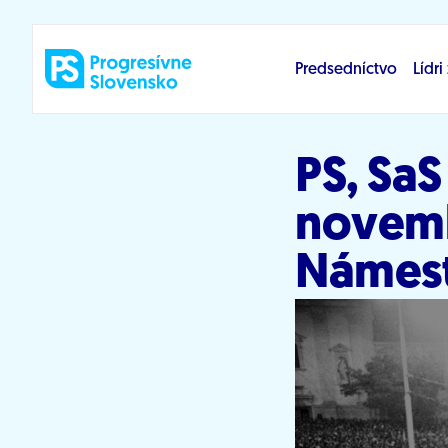
Prejsť na obsah
Predsedníctvo
Lídr
PS, SaS
novemb
Námest