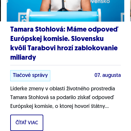
Tamara Stohlová: Máme odpoveď
Európskej komisie. Slovensku
kvôli Tarabovi hrozí zablokovanie
miliardy
Tlačové správy
07. augusta
Líderke zmeny v oblasti životného prostredia
Tamara Stohlová sa podarilo získať odpoveď
Európskej komisie, o ktorej hovorí štátny
tajomník MŽP Filip Kuffa. Môžem
ČÍTAŤ VIAC
jednoznačne...