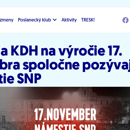
i zmeny
Poslanecký klub
Aktivity
TRESK!
 a KDH na výročie 17.
ra spoločne pozývaj
ie SNP