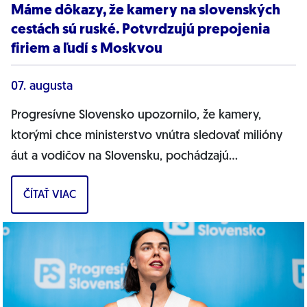
Máme dôkazy, že kamery na slovenských
cestách sú ruské. Potvrdzujú prepojenia
firiem a ľudí s Moskvou
07. augusta
Progresívne Slovensko upozornilo, že kamery,
ktorými chce ministerstvo vnútra sledovať milióny
áut a vodičov na Slovensku, pochádzajú
pravdepodobne z Ruska. Dnes hnutie prinieslo
ČÍTAŤ VIAC
dôkazy,...