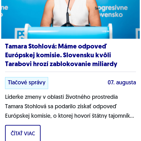
Tamara Stohlová: Máme odpoveď
Európskej komisie. Slovensku kvôli
Tarabovi hrozí zablokovanie miliardy
Tlačové správy
07. augusta
Líderke zmeny v oblasti životného prostredia
Tamara Stohlová sa podarilo získať odpoveď
Európskej komisie, o ktorej hovorí štátny tajomník
MŽP Filip Kuffa. Môžem jednoznačne...
ČÍTAŤ VIAC