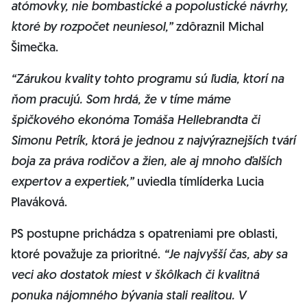
atómovky, nie bombastické a popolustické návrhy,
ktoré by rozpočet neuniesol,”
zdôraznil Michal
Šimečka.
“Zárukou kvality tohto programu sú ľudia, ktorí na
ňom pracujú. Som hrdá, že v tíme máme
špičkového ekonóma Tomáša Hellebrandta či
Simonu Petrík, ktorá je jednou z najvýraznejších tvárí
boja za práva rodičov a žien, ale aj mnoho ďalších
expertov a expertiek,”
uviedla tímlíderka Lucia
Plaváková.
PS postupne prichádza s opatreniami pre oblasti,
ktoré považuje za prioritné.
“Je najvyšší čas, aby sa
veci ako dostatok miest v škôlkach či kvalitná
ponuka nájomného bývania stali realitou. V