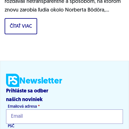
rozdávali netransparentne a spôsobom, na ktorom
znovu zarobia ľudia okolo Norberta Bödöra,
povedal podpredseda Progresívneho Slovenska a...
ČÍTAŤ VIAC
Newsletter
Prihláste sa odber
našich noviniek
Emailová adresa
*
PSČ