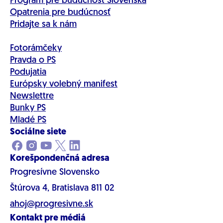
Program pre budúcnosť Slovenska
Opatrenia pre budúcnosť
Pridajte sa k nám
Fotorámčeky
Pravda o PS
Podujatia
Európsky volebný manifest
Newslettre
Bunky PS
Mladé PS
Sociálne siete
Korešpondenčná adresa
Progresívne Slovensko
Štúrova 4, Bratislava 811 02
ahoj@progresivne.sk
Kontakt pre médiá