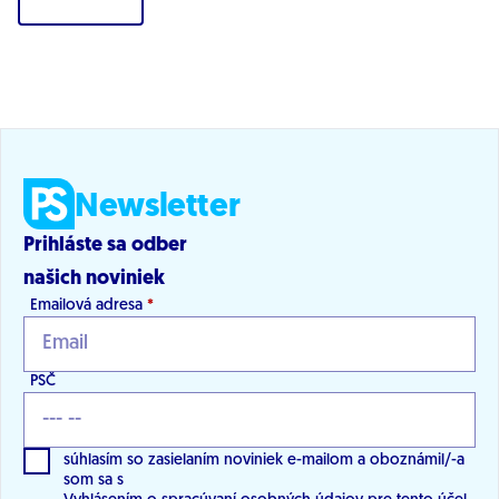
Newsletter
Prihláste sa odber
našich noviniek
Emailová adresa
*
PSČ
súhlasím so zasielaním noviniek e-mailom a oboznámil/-a
som sa s