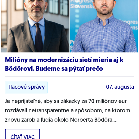
Milióny na modernizáciu sietí mieria aj k
Bödörovi. Budeme sa pýtať prečo
Tlačové správy
07. augusta
Je neprijateľné, aby sa zákazky za 70 miliónov eur
rozdávali netransparentne a spôsobom, na ktorom
znovu zarobia ľudia okolo Norberta Bödöra,
povedal podpredseda Progresívneho Slovenska a...
ČÍTAŤ VIAC