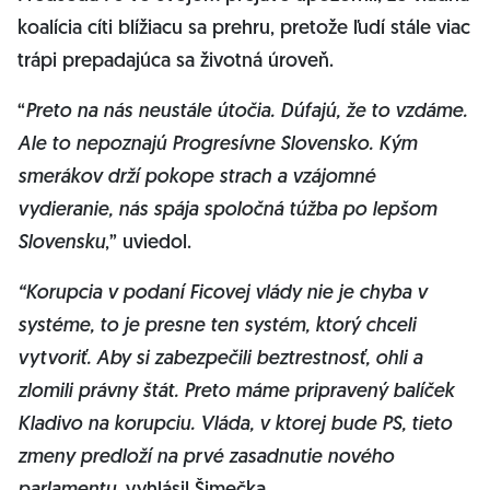
koalícia cíti blížiacu sa prehru, pretože ľudí stále viac
trápi prepadajúca sa životná úroveň.
“
Preto na nás neustále útočia. Dúfajú, že to vzdáme.
Ale to nepoznajú Progresívne Slovensko. Kým
smerákov drží pokope strach a vzájomné
vydieranie, nás spája spoločná túžba po lepšom
Slovensku
,” uviedol.
“Korupcia v podaní Ficovej vlády nie je chyba v
systéme, to je presne ten systém, ktorý chceli
vytvoriť. Aby si zabezpečili beztrestnosť, ohli a
zlomili právny štát. Preto máme pripravený balíček
Kladivo na korupciu. Vláda, v ktorej bude PS, tieto
zmeny predloží na prvé zasadnutie nového