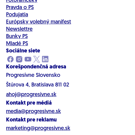
Fotorámčeky
Pravda o PS
Podujatia
Európsky volebný manifest
Newslettre
Bunky PS
Mladé PS
Sociálne siete
Korešpondenčná adresa
Progresívne Slovensko
Štúrova 4, Bratislava 811 02
ahoj@progresivne.sk
Kontakt pre médiá
media@progresivne.sk
Kontakt pre reklamu
marketing@progresivne.sk