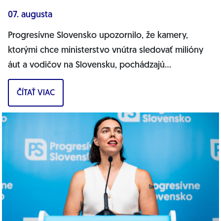
07. augusta
Progresívne Slovensko upozornilo, že kamery,
ktorými chce ministerstvo vnútra sledovať milióny
áut a vodičov na Slovensku, pochádzajú
pravdepodobne z Ruska. Dnes hnutie prinieslo
ČÍTAŤ VIAC
dôkazy,...