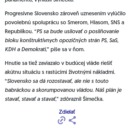
parlamentu
, vyhlásil Šimečka.
Progresívne Slovensko zároveň uznesením vylúčilo
povolebnú spoluprácu so Smerom, Hlasom, SNS a
Republikou. “
PS sa bude usilovať o posilňovanie
bloku konštruktívnych opozičných strán PS, SaS,
KDH a Demokrati
,” píše sa v ňom.
Hnutie sa tiež zaviazalo v budúcej vláde riešiť
akútnu situáciu s rastúcimi životnými nákladmi.
“
Slovensko sa dá rozostavať, ale nie s touto
babráckou a skorumpovanou vládou. Náš plán je
stavať, stavať a stavať
,” zdôraznil Šimečka.
Zdielať