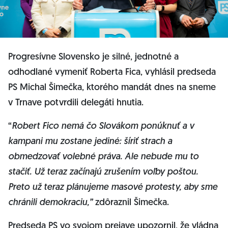
Progresívne Slovensko je silné, jednotné a
odhodlané vymeniť Roberta Fica, vyhlásil predseda
PS Michal Šimečka, ktorého mandát dnes na sneme
v Trnave potvrdili delegáti hnutia.
“
Robert Fico nemá čo Slovákom ponúknuť a v
kampani mu zostane jediné: šíriť strach a
obmedzovať volebné práva. Ale nebude mu to
stačiť. Už teraz začínajú zrušením voľby poštou.
Preto už teraz plánujeme masové protesty, aby sme
chránili demokraciu,”
zdôraznil Šimečka.
Predseda PS vo svojom prejave upozornil, že vládna