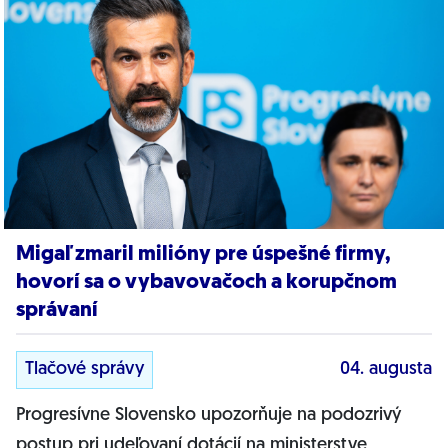
Migaľ zmaril milióny pre úspešné firmy,
hovorí sa o vybavovačoch a korupčnom
správaní
Tlačové správy
04. augusta
Progresívne Slovensko upozorňuje na podozrivý
postup pri udeľovaní dotácií na ministerstve