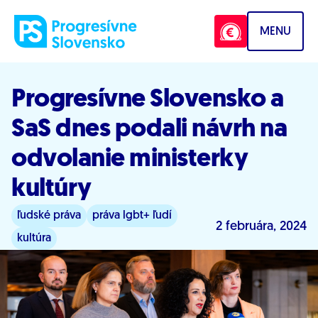
Prejsť na obsah
MENU
Progresívne Slovensko a
SaS dnes podali návrh na
odvolanie ministerky
kultúry
ľudské práva
práva lgbt+ ľudí
2 februára, 2024
kultúra