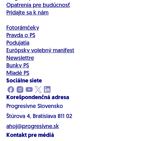
Opatrenia pre budúcnosť
Pridajte sa k nám
Fotorámčeky
Pravda o PS
Podujatia
Európsky volebný manifest
Newslettre
Bunky PS
Mladé PS
Sociálne siete
Korešpondenčná adresa
Progresívne Slovensko
Štúrova 4, Bratislava 811 02
ahoj@progresivne.sk
Kontakt pre médiá