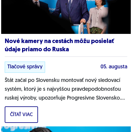
Nové kamery na cestách môžu posielať
údaje priamo do Ruska
Tlačové správy
05. augusta
Štát začal po Slovensku montovať nový sledovací
systém, ktorý je s najvyššou pravdepodobnosťou
ruskej výroby, upozorňuje Progresívne Slovensko.
Na našich cestách sa objavujú nové...
ČÍTAŤ VIAC