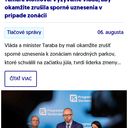
okamžite zrušila sporné uznesenia v
prípade zonácií
Tlačové správy
06. augusta
Vláda a minister Taraba by mali okamžite zrušiť
sporné uznesenia k zonáciam národných parkov,
ktoré schválili na začiatku júla, tvrdí líderka zmeny
PS pre životné prostredie Tamara...
ČÍTAŤ VIAC