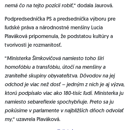
nemá čo na tejto pozícii robiť
,“ dodala Jaurová.
Podpredsedníčka PS a predsedníčka výboru pre
ľudské práva a národnostné menšiny Lucia
Plaváková pripomenula, že podstatou kultúry a
tvorivosti je rozmanitosť.
“
Ministerka Šimkovičová namiesto toho šíri
homofóbiu a transfóbiu, útočí na menšiny a
zraniteľné skupiny obyvateľstva. Dôvodov na jej
odchod je viac než dosť – jedným z nich je aj výzva,
ktorú podpísalo viac ako 180-tisíc ľudí. Ministerka ju
namiesto sebareflexie spochybňuje. Preto sa ju
pokúsime v parlamente v najbližších dňoch odvolať
my
,“ uzavrela Plaváková.