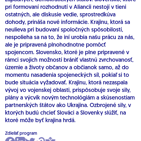
pri formovaní rozhodnutí v Aliancii nestojí v tieni
ostatných, ale diskusie vedie, sprostredkúva
dohody, prináša nové informácie. Krajinu, ktorá sa
neulieva pri budovaní spoločných spôsobilostí,
nespolieha sa na to, že iní urobia našu prácu za nás,
ale je pripravená plnohodnotne pomôcť
spojencom. Slovensko, ktoré je plne pripravené v
rámci svojich možností brániť vlastnú zvrchovanosť,
územie a životy občanov a občianok samo, až do
momentu nasadenia spojeneckých síl, pokiaľ si to
bude situácia vyžadovať. Krajinu, ktorá nezaspala
vývoj vo vojenskej oblasti, prispôsobuje svoje sily,
plány a výcvik novým technológiám a skúsenostiam
partnerských štátov ako Ukrajina. Ozbrojené sily, v
ktorých budú chcieť Slováci a Slovenky slúžiť, na
ktoré môže byť krajina hrdá.
Zdieľať program