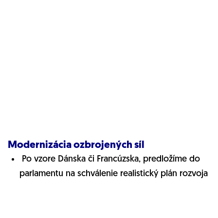
Modernizácia ozbrojených síl
Po vzore Dánska či Francúzska, predložíme do
parlamentu na schválenie realistický plán rozvoja
obrany a ozbrojených síl. Pomenuje, ako by
rezort obrany mal vyzerať v horizonte piatich
rokov, aké zmeny si to vyžiada, koľko by zhruba