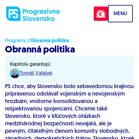
Prejsť na obsah
MENU
Programy
/ Obranná politika
Obranná politika
Kapitolu garantujú
Tomáš Valášek
PS chce, aby Slovensko bolo sebavedomou krajinou
pripravenou odolávať vojenským a nevojenským
hrozbám, vnútorne konsolidovanou a
rešpektovanou spojencami. Chceme také
Slovensko, ktoré v kľúčových otázkach
medzinárodnej bezpečnosti nevajatá, ale je
pevným, čitateľným členom komunity slobodných,
západných, demokratických štátov. Slovensko, ktoré