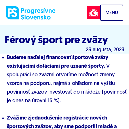
Prejsť na obsah
MENU
Férový šport pre zväzy
23 augusta, 2023
Budeme naďalej financovať športové zväzy
existujúcimi dotáciami pre uznané športy.
V
spolupráci so zväzmi otvoríme možnosť zmeny
vzorca na podporu, najmä s ohľadom na vyššiu
povinnosť zväzov investovať do mládeže (povinnosť
je dnes na úrovni 15 %).
Zvážime zjednodušenie registrácie nových
športových zväzov, aby sme podporili mladé a