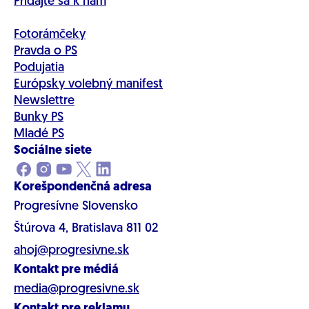
Pridajte sa k nám
Fotorámčeky
Pravda o PS
Podujatia
Európsky volebný manifest
Newslettre
Bunky PS
Mladé PS
Sociálne siete
Korešpondenčná adresa
Progresívne Slovensko
Štúrova 4, Bratislava 811 02
ahoj@progresivne.sk
Kontakt pre médiá
media@progresivne.sk
Kontakt pre reklamu