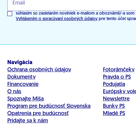
súhlasím so zasielaním noviniek e-mailom a oboznámil/-a som 
Vyhlásením o spracúvaní osobných údajov
pre tento účel spra
Navigácia
Ochrana osobných údajov
Fotorámčeky
Dokumenty
Pravda o PS
Financovanie
Podujatia
O nás
Európsky vol
Spoznajte Miša
Newslettre
Program pre budúcnosť Slovenska
Bunky PS
Opatrenia pre budúcnosť
Mladé PS
Pridajte sa k nám