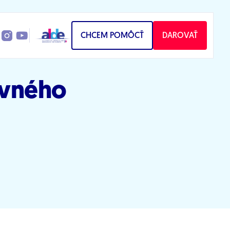
CHCEM POMÔCŤ
DAROVAŤ
ovného