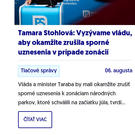
Tamara Stohlová: Vyzývame vládu,
aby okamžite zrušila sporné
uznesenia v prípade zonácií
Tlačové správy
06. augusta
Vláda a minister Taraba by mali okamžite zrušiť
sporné uznesenia k zonáciam národných
parkov, ktoré schválili na začiatku júla, tvrdí
líderka zmeny PS pre životné prostredie
ČÍTAŤ VIAC
Tamara...