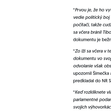
“
Prvou je, že ho vy
vedie politický boj
počítači, takže cud
sa včera bránil Tib
dokumentu je bežne
“
Zo lži sa včera v 
dokumentu vo svojo
odvolanie však obsa
upozornil Šimečka 
predkladal do NR S
“
Keď rozkliknete vl
parlamentné podani
svojich výhovorkác