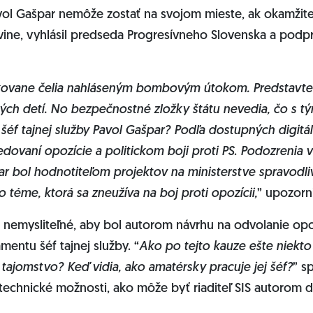
vol Gašpar nemôže zostať na svojom mieste, ak okamžit
vine, vyhlásil predseda Progresívneho Slovenska a pod
akovane čelia nahláseným bombovým útokom. Predstavte s
ých detí. No bezpečnostné zložky štátu nevedia, čo s tým
i šéf tajnej služby Pavol Gašpar? Podľa dostupných digitá
dovaní opozície a politickom boji proti PS
.
Podozrenia v
ar bol hodnotiteľom projektov na ministerstve spravodliv
o téme, ktorá sa zneužíva na boj proti opozícii,
” upozorn
 je nemysliteľné, aby bol autorom návrhu na odvolanie o
entu šéf tajnej služby. “
Ako po tejto kauze ešte niekto
 tajomstvo? Keď vidia, ako amatérsky pracuje jej šéf?
” s
ri technické možnosti, ako môže byť riaditeľ SIS autorom