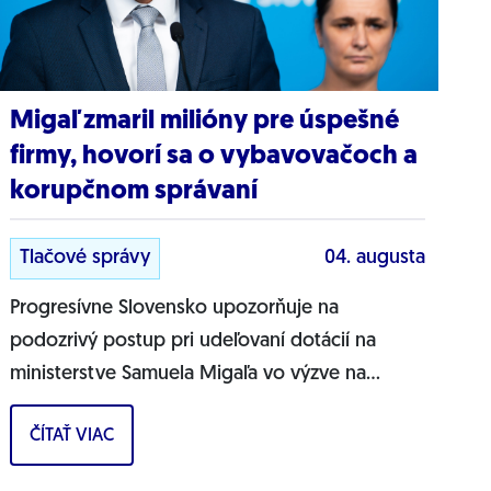
Migaľ zmaril milióny pre úspešné
firmy, hovorí sa o vybavovačoch a
korupčnom správaní
Tlačové správy
04. augusta
Progresívne Slovensko upozorňuje na
podozrivý postup pri udeľovaní dotácií na
ministerstve Samuela Migaľa vo výzve na
podporu výskumu a vývoja v oblasti digitálnej
ČÍTAŤ VIAC
transformácie...