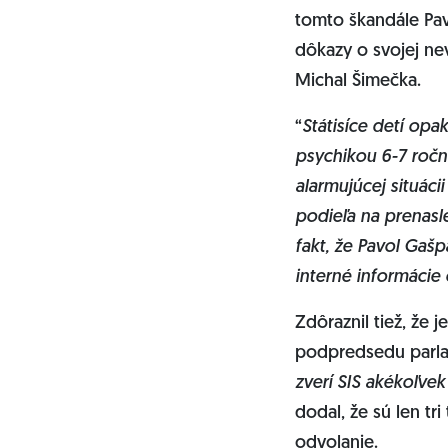
tomto škandále Pa
dôkazy o svojej ne
Michal Šimečka.
“
Státisíce detí op
psychikou 6-7 ročn
alarmujúcej situáci
podieľa na prenasle
fakt, že Pavol Gašp
interné informácie 
Zdôraznil tiež, že
podpredsedu parlam
zverí SIS akékoľvek
dodal, že sú len t
odvolanie.