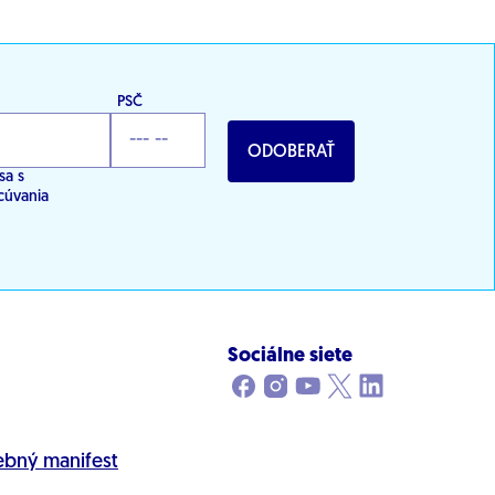
PSČ
ODOBERAŤ
sa s
cúvania
Sociálne siete
ebný manifest