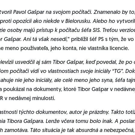
tvoril Pavol Gašpar na svojom počítači. Znamenalo by to,
 proti opozícii ako niekde v Bielorusku. Alebo ho vytvoril
zie osoby majú prístup k počítaču šéfa SIS. Treťou verziou
or Gašpar. Ani tá však nesedí
,” priblížil šéf PS s tým, že v
 meno používateľa, jeho konta, nie vlastníka licencie.
televízii usvedčil aj sám Tibor Gašpar, keď povedal, že po
m počítači vidí vo vlastnostiach svoje iniciály “TG”. D
huje nie jeho iniciály, ale celé meno jeho syna, šéfa tajn
a poukázal na dokumenty, ktoré Tibor Gašpar v nedávnej
R v nedávnej minulosti.
astnosti týchto dokumentov, autor je prázdny. Takto toti
a Tibora Gašpara. Lenže včera tomu bolo inak. A posla
h zamotáva. Táto situácia je tak absurdná a nebezpečná, 