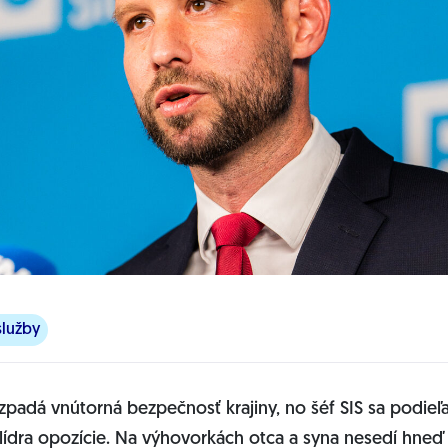
služby
zpadá vnútorná bezpečnosť krajiny, no šéf SIS sa podieľ
u lídra opozície. Na výhovorkách otca a syna nesedí hneď 