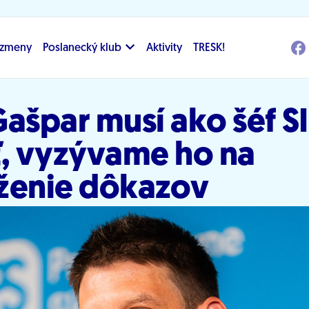
i zmeny
Poslanecký klub
Aktivity
TRESK!
ašpar musí ako šéf S
ť, vyzývame ho na
ženie dôkazov