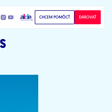
CHCEM POMÔCŤ
DAROVAŤ
IS