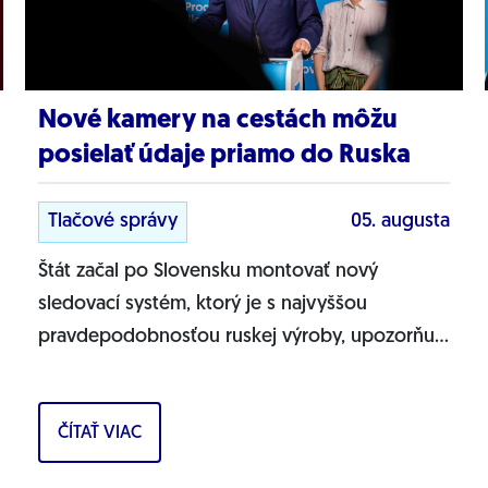
Nové kamery na cestách môžu
posielať údaje priamo do Ruska
Tlačové správy
05. augusta
Štát začal po Slovensku montovať nový
sledovací systém, ktorý je s najvyššou
pravdepodobnosťou ruskej výroby, upozorňuje
Progresívne Slovensko. Na našich cestách sa
objavujú nové...
ČÍTAŤ VIAC