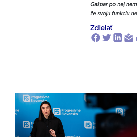
Gašpar po nej nemô
že svoju funkciu n
Zdielať