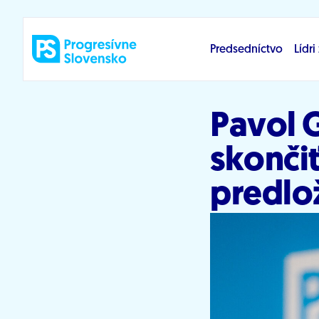
Prejsť na obsah
Predsedníctvo
Lídr
Pavol G
skonči
predlo