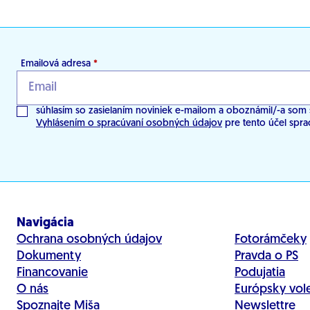
Emailová adresa
*
súhlasím so zasielaním noviniek e-mailom a oboznámil/-a som 
Vyhlásením o spracúvaní osobných údajov
pre tento účel spra
Navigácia
Ochrana osobných údajov
Fotorámčeky
Dokumenty
Pravda o PS
Financovanie
Podujatia
O nás
Európsky vol
Spoznajte Miša
Newslettre