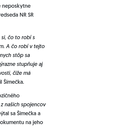
e neposkytne
predseda NR SR
i, čo to robí s
. A čo robí v tejto
lnych stôp sa
ýrazne stupňuje aj
osti, čiže má
il Šimečka.
pozičného
 z našich spojencov
pýtal sa Šimečka a
 dokumentu na jeho