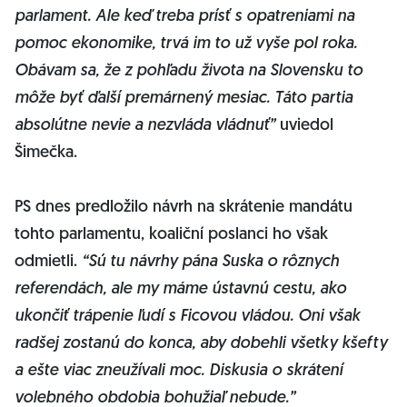
parlament. Ale keď treba prísť s opatreniami na
pomoc ekonomike, trvá im to už vyše pol roka.
Obávam sa, že z pohľadu života na Slovensku to
môže byť ďalší premárnený mesiac. Táto partia
absolútne nevie a nezvláda vládnuť”
uviedol
Šimečka.
PS dnes predložilo návrh na skrátenie mandátu
tohto parlamentu, koaliční poslanci ho však
odmietli.
“Sú tu návrhy pána Suska o rôznych
referendách, ale my máme ústavnú cestu, ako
ukončiť trápenie ľudí s Ficovou vládou. Oni však
radšej zostanú do konca, aby dobehli všetky kšefty
a ešte viac zneužívali moc. Diskusia o skrátení
volebného obdobia bohužiaľ nebude.”