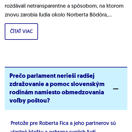
rozdávali netransparentne a spôsobom, na ktorom
znovu zarobia ľudia okolo Norberta Bödöra,
povedal podpredseda Progresívneho Slovenska a...
ČÍTAŤ VIAC
Prečo parlament nerieši radšej
zdražovanie a pomoc slovenským
rodinám namiesto obmedzovania
voľby poštou?
Pretože pre Roberta Fica a jeho partnerov sú