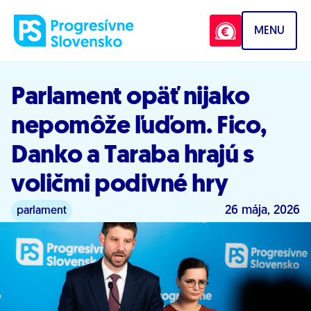
Prejsť na obsah
MENU
Parlament opäť nijako
nepomôže ľuďom. Fico,
Danko a Taraba hrajú s
voličmi podivné hry
26 mája, 2026
parlament