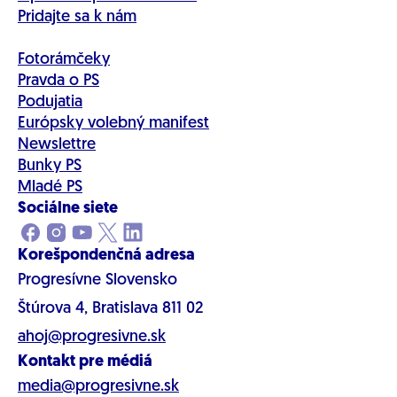
Pridajte sa k nám
Fotorámčeky
Pravda o PS
Podujatia
Európsky volebný manifest
Newslettre
Bunky PS
Mladé PS
Sociálne siete
Korešpondenčná adresa
Progresívne Slovensko
Štúrova 4, Bratislava 811 02
ahoj@progresivne.sk
Kontakt pre médiá
media@progresivne.sk