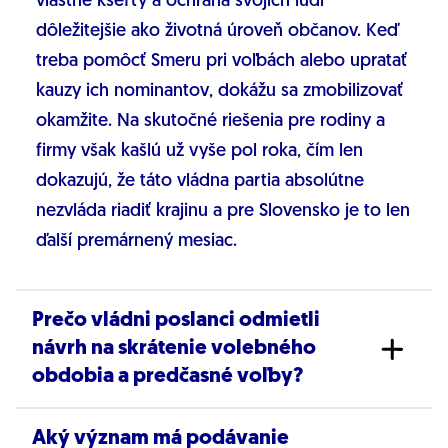
vlastné kšefty a ochrana svojich ľudí
dôležitejšie ako životná úroveň občanov. Keď
treba pomôcť Smeru pri voľbách alebo upratať
kauzy ich nominantov, dokážu sa zmobilizovať
okamžite. Na skutočné riešenia pre rodiny a
firmy však kašlú už vyše pol roka, čím len
dokazujú, že táto vládna partia absolútne
nezvláda riadiť krajinu a pre Slovensko je to len
ďalší premárnený mesiac.
Prečo vládni poslanci odmietli
návrh na skrátenie volebného
obdobia a predčasné voľby?
Aký význam má podávanie