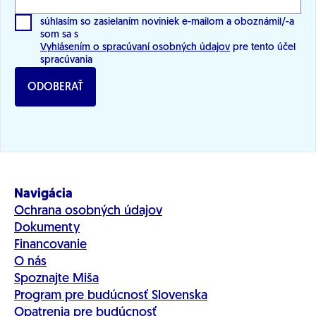
budeme na jeho odchode trvať opakovane a s
podporou tisícov ľudí, ktorí sa pridali k našej
súhlasím so zasielaním noviniek e-mailom a oboznámil/-a
som sa s
výzve.
Vyhlásením o spracúvaní osobných údajov
pre tento účel
spracúvania
ODOBERAŤ
Navigácia
Ochrana osobných údajov
Dokumenty
Financovanie
O nás
Spoznajte Miša
Program pre budúcnosť Slovenska
Opatrenia pre budúcnosť