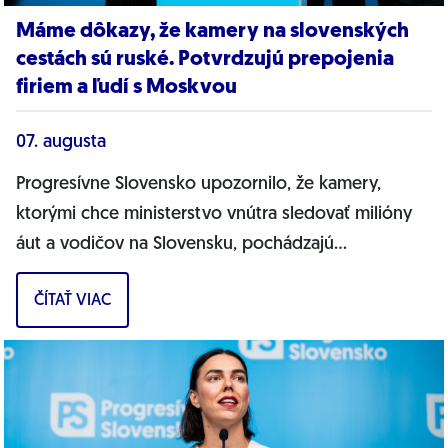
Máme dôkazy, že kamery na slovenských
cestách sú ruské. Potvrdzujú prepojenia
firiem a ľudí s Moskvou
07. augusta
Progresívne Slovensko upozornilo, že kamery,
ktorými chce ministerstvo vnútra sledovať milióny
áut a vodičov na Slovensku, pochádzajú
pravdepodobne z Ruska. Dnes hnutie prinieslo
ČÍTAŤ VIAC
dôkazy,...