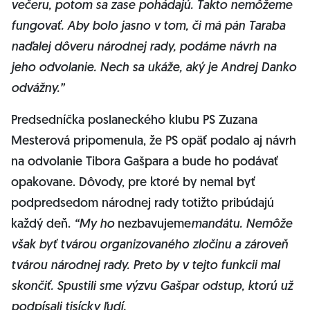
večeru, potom sa zase pohádajú. Takto nemôžeme
fungovať. Aby bolo jasno v tom, či má pán Taraba
naďalej dôveru národnej rady, podáme návrh na
jeho odvolanie. Nech sa ukáže, aký je Andrej Danko
odvážny.”
Predsedníčka poslaneckého klubu PS Zuzana
Mesterová pripomenula, že PS opäť podalo aj návrh
na odvolanie Tibora Gašpara a bude ho podávať
opakovane. Dôvody, pre ktoré by nemal byť
podpredsedom národnej rady totižto pribúdajú
každý deň.
“My ho
nezbavujeme
mandátu. Nemôže
však byť tvárou organizovaného zločinu a zároveň
tvárou národnej rady. Preto by v tejto funkcii mal
skončiť. Spustili sme výzvu Gašpar odstup, ktorú už
podpísali tisícky ľudí.