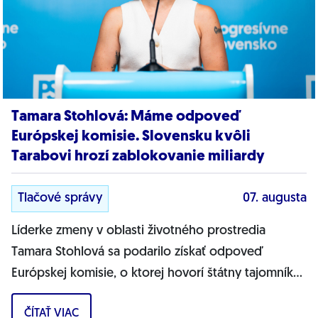
Tamara Stohlová: Máme odpoveď
Európskej komisie. Slovensku kvôli
Tarabovi hrozí zablokovanie miliardy
Tlačové správy
07. augusta
Líderke zmeny v oblasti životného prostredia
Tamara Stohlová sa podarilo získať odpoveď
Európskej komisie, o ktorej hovorí štátny tajomník
MŽP Filip Kuffa. Môžem jednoznačne...
ČÍTAŤ VIAC