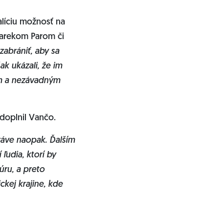
alíciu možnosť na
Marekom Parom či
zabrániť, aby sa
k ukázali, že im
ým a nezávadným
 doplnil Vančo.
Práve naopak. Ďalším
ľudia, ktorí by
úru, a preto
kej krajine, kde