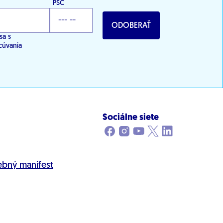
PSČ
ODOBERAŤ
sa s
cúvania
Sociálne siete
ebný manifest