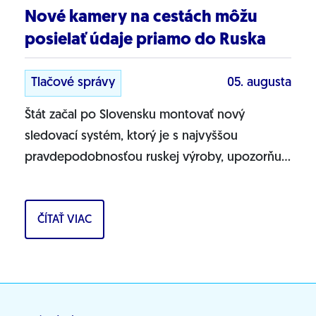
Nové kamery na cestách môžu
posielať údaje priamo do Ruska
Tlačové správy
05. augusta
Štát začal po Slovensku montovať nový
sledovací systém, ktorý je s najvyššou
pravdepodobnosťou ruskej výroby, upozorňuje
Progresívne Slovensko. Na našich cestách sa
objavujú nové...
ČÍTAŤ VIAC