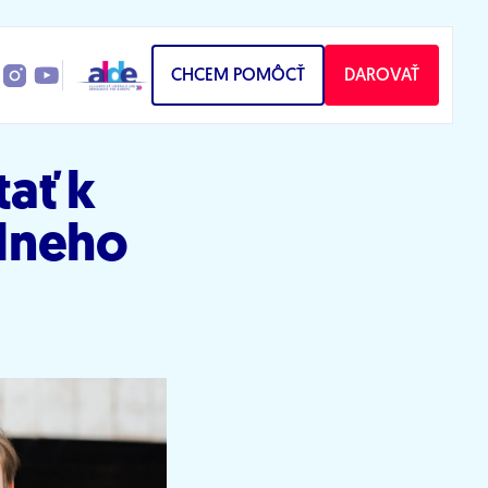
CHCEM POMÔCŤ
DAROVAŤ
tať k
lneho