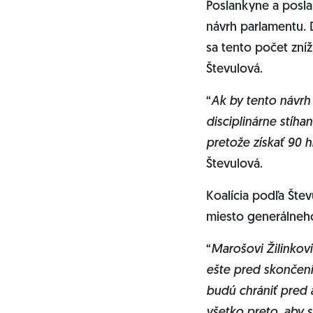
Poslankyne a poslan
návrh parlamentu. 
sa tento počet zní
Števulová.
“
Ak by tento návrh 
disciplinárne stíha
pretože získať 90 
Števulová.
Koalícia podľa Štev
miesto generálneh
“
Marošovi Žilinkovi
ešte pred skončení
budú chrániť pred 
všetko preto, aby 