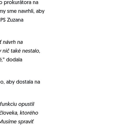
ho prokurátora na
my sme navrhli, aby
 PS Zuzana
ť návrh na
 nič také nestalo,
é
,” dodala
to, aby dostala na
funkciu opustil
človeka, ktorého
Musíme spraviť