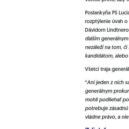
Poslankyňa PS Luci
rozptýlenie úvah o
Dávidom Lindtnero
ďalším generálnym p
nezáleží na tom, 
kandidátom, alebo
Všetci traja generá
“
Ani jeden z nich s
generálnym prokurát
mohli podliehať po
potrebuje zásadnú 
vládne právo, a ni