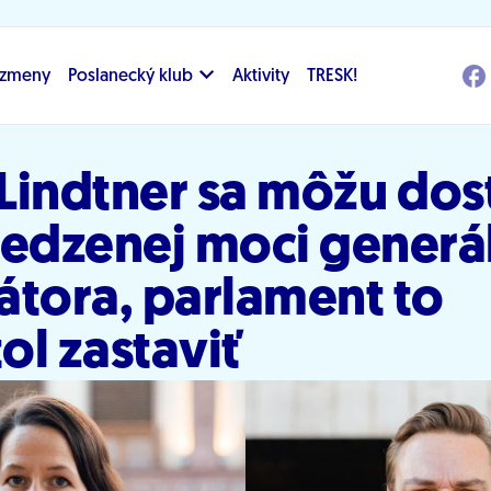
i zmeny
Poslanecký klub
Aktivity
TRESK!
 Lindtner sa môžu dos
dzenej moci generá
átora, parlament to
ol zastaviť