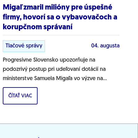
Migaľ zmaril milióny pre úspešné
firmy, hovorí sa o vybavovačoch a
korupčnom správaní
Tlačové správy
04. augusta
Progresívne Slovensko upozorňuje na
podozrivý postup pri udeľovaní dotácií na
ministerstve Samuela Migaľa vo výzve na
podporu výskumu a vývoja v oblasti digitálnej
ČÍTAŤ VIAC
transformácie...