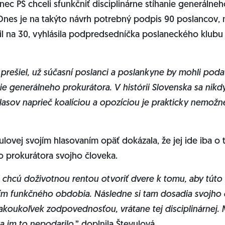
ec PS chceli sfunkčniť disciplinárne stíhanie generálne
Dnes je na takýto návrh potrebný podpis 90 poslancov, 
žil na 30, vyhlásila podpredsedníčka poslaneckého klubu
prešiel, už súčasní poslanci a poslankyne by mohli poda
nie generálneho prokurátora. V histórii Slovenska sa nikdy
hlasov naprieč koalíciou a opozíciou je prakticky nemožn
ulovej svojím hlasovaním opäť dokázala, že jej ide iba o 
o prokurátora svojho človeka.
 chcú doživotnou rentou otvoriť dvere k tomu, aby túto 
m funkčného obdobia. Následne si tam dosadia svojho 
akoukoľvek zodpovednosťou, vrátane tej disciplinárnej. 
sa im to nepodarilo
,” doplnila Števulová.