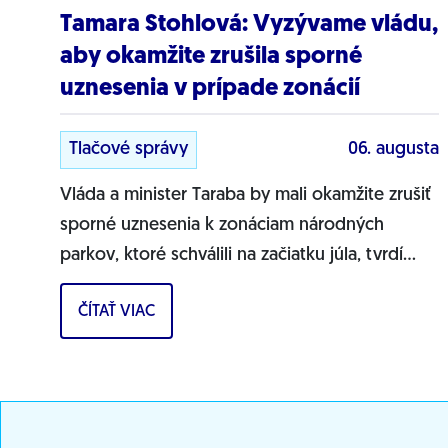
Tamara Stohlová: Vyzývame vládu,
aby okamžite zrušila sporné
uznesenia v prípade zonácií
Tlačové správy
06. augusta
Vláda a minister Taraba by mali okamžite zrušiť
sporné uznesenia k zonáciam národných
parkov, ktoré schválili na začiatku júla, tvrdí
líderka zmeny PS pre životné prostredie
ČÍTAŤ VIAC
Tamara...