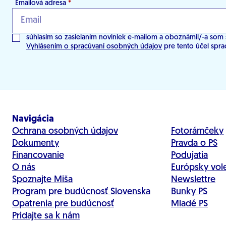
Emailová adresa
*
súhlasím so zasielaním noviniek e-mailom a oboznámil/-a som 
Vyhlásením o spracúvaní osobných údajov
pre tento účel spra
Navigácia
Ochrana osobných údajov
Fotorámčeky
Dokumenty
Pravda o PS
Financovanie
Podujatia
O nás
Európsky vol
Spoznajte Miša
Newslettre
Program pre budúcnosť Slovenska
Bunky PS
Opatrenia pre budúcnosť
Mladé PS
Pridajte sa k nám