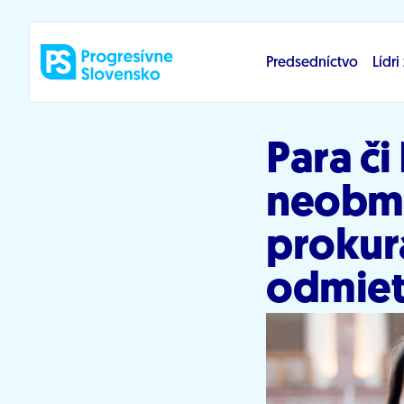
Prejsť na obsah
Predsedníctvo
Lídr
Para či
neobme
prokur
odmiet