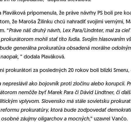
a Plaváková pripomenula, že práve návrhy PS boli pre ko
 tom, že Maroša Žilinku chcú nahradiť svojimi vernými, 
m. “
Práve náš druhý návrh, Lex Para/Lindnter, mal za cieľ 
rokurátorom mohli stať títo ľudia. Svojím hlasovaním vša
či bude generálna prokuratúra obsadená morálne odoln
 naopak,
” dodala Plaváková.
lni prokurátori za posledných 20 rokov boli blízki Smeru,
a nepreslávil ako bojovník proti zločinu alebo korupcii. 
orom nemôže byť Marek Para či Dávid Lindtner, či ďalší 
litickým vplyvom. Slovensko má stále sovietsku prokurat
reformu prokuratúry, ktorá bude zodpovedať demokratic
e osobné záujmy oligarchov a mocných
,” uzavrel Vančo.