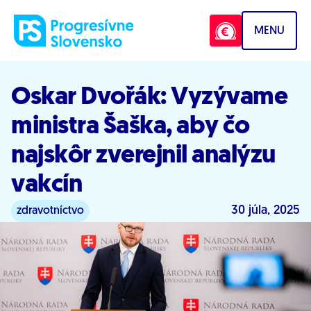
Prejsť na obsah
MENU
Oskar Dvořák: Vyzývame
ministra Šaška, aby čo
najskôr zverejnil analýzu
vakcín
30 júla, 2025
zdravotníctvo