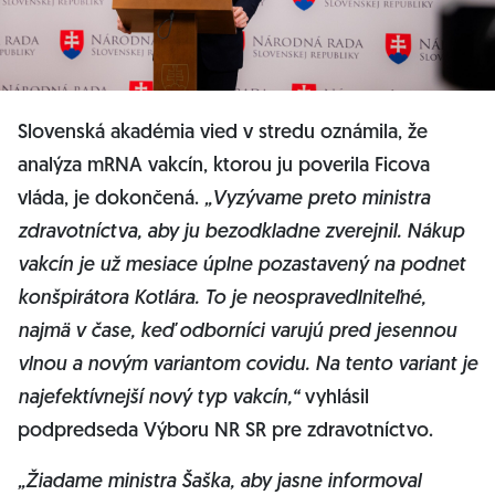
Slovenská akadémia vied v stredu oznámila, že
analýza mRNA vakcín, ktorou ju poverila Ficova
vláda, je dokončená.
„Vyzývame preto ministra
zdravotníctva, aby ju bezodkladne zverejnil. Nákup
vakcín je už mesiace úplne pozastavený na podnet
konšpirátora Kotlára. To je neospravedlniteľné,
najmä v čase, keď odborníci varujú pred jesennou
vlnou a novým variantom covidu. Na tento variant je
najefektívnejší nový typ vakcín,“
vyhlásil
podpredseda Výboru NR SR pre zdravotníctvo.
„Žiadame ministra Šaška, aby jasne informoval