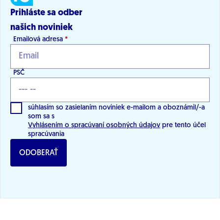
Prihláste sa odber
našich noviniek
Emailová adresa
*
PSČ
súhlasím so zasielaním noviniek e-mailom a oboznámil/-a
som sa s
Vyhlásením o spracúvaní osobných údajov
pre tento účel
spracúvania
ODOBERAŤ