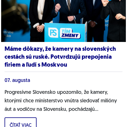
Máme dôkazy, že kamery na slovenských
cestách sú ruské. Potvrdzujú prepojenia
firiem a ľudí s Moskvou
07. augusta
Progresívne Slovensko upozornilo, že kamery,
ktorými chce ministerstvo vnútra sledovať milióny
áut a vodičov na Slovensku, pochádzajú
pravdepodobne z Ruska. Dnes hnutie prinieslo
ČÍTAŤ VIAC
dôkazy,...