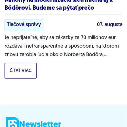
Milióny na modernizáciu sietí mieria aj k
Bödörovi. Budeme sa pýtať prečo
Tlačové správy
07. augusta
Je neprijateľné, aby sa zákazky za 70 miliónov eur
rozdávali netransparentne a spôsobom, na ktorom
znovu zarobia ľudia okolo Norberta Bödöra,
povedal podpredseda Progresívneho Slovenska a...
ČÍTAŤ VIAC
Newsletter