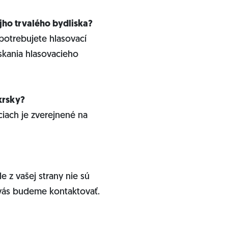
ho trvalého bydliska?
 potrebujete hlasovací
skania hlasovacieho
okrsky?
iach je zverejnené na
e z vašej strany nie sú
 vás budeme kontaktovať.