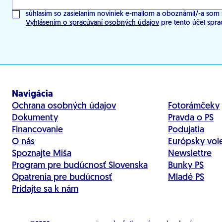
súhlasím so zasielaním noviniek e-mailom a oboznámil/-a som 
Vyhlásením o spracúvaní osobných údajov
pre tento účel spra
Navigácia
Ochrana osobných údajov
Fotorámčeky
Dokumenty
Pravda o PS
Financovanie
Podujatia
O nás
Európsky vol
Spoznajte Miša
Newslettre
Program pre budúcnosť Slovenska
Bunky PS
Opatrenia pre budúcnosť
Mladé PS
Pridajte sa k nám