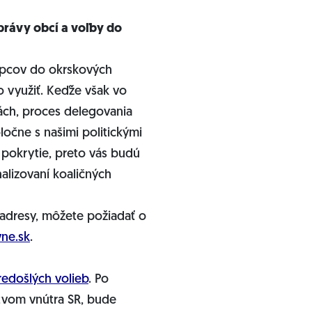
právy obcí a voľby do
upcov do okrskových
o využiť. Keďže však vo
ách, proces delegovania
očne s našimi politickými
 pokrytie, preto vás budú
alizovaní koaličných
 adresy, môžete požiadať o
vne.sk
.
redošlých volieb
. Po
tvom vnútra SR, bude