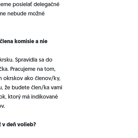
udeme posielať delegačné
átume nebude možné
člena komisie a nie
rsku. Spravidla sa do
čka. Pracujeme na tom,
h okrskov ako členov/ky,
u, že budete člen/ka vami
sok, ktorý má indikované
v.
ž v deň volieb?