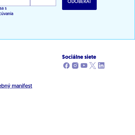
ODOBERAŤ
sa s
cúvania
Sociálne siete
ebný manifest