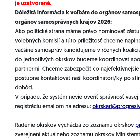
je uzatvorené.
Dôležitá informácia k voľbám do orgánov samos
orgánov samosprávnych krajov 2026:
Ako politická strana máme právo nominovať zást
volebných komisií a túto príležitosť chceme napln
väčšine samospráv kandidujeme v rôznych koalíci
do jednotlivých okrskov budeme koordinovať spol
partnermi. Chceme zabezpečiť čo najefektívnejšie
postupne kontaktovať naši koordinátori/ky po sfin
dohôd.
V prípade, že systém nevie overiť správnosť vašej
registráciu emailom na adresu:
okrskari@progresi
Radenie okrskov vychádza zo zoznamu okrskov
p
zverejnení aktuálneho zoznamu okrskov Ministers