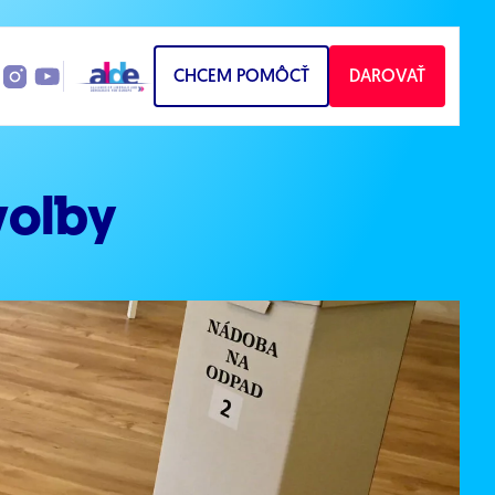
CHCEM POMÔCŤ
DAROVAŤ
voľby