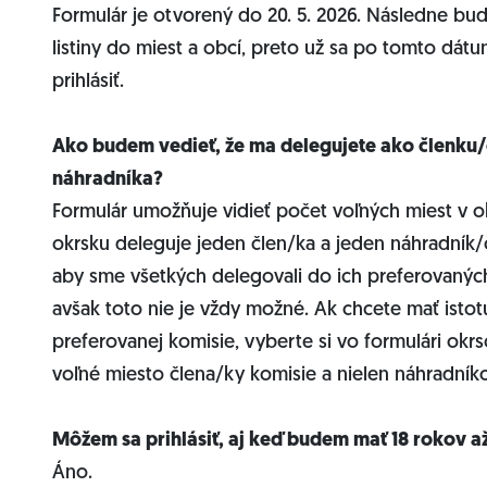
Formulár je otvorený do 20. 5. 2026. Následne b
listiny do miest a obcí, preto už sa po tomto d
prihlásiť.
Ako budem vedieť, že ma delegujete ako členku/
náhradníka?
Formulár umožňuje vidieť počet voľných miest v ok
okrsku deleguje jeden člen/ka a jeden náhradník/
aby sme všetkých delegovali do ich preferovanýc
avšak toto nie je vždy možné. Ak chcete mať istot
preferovanej komisie, vyberte si vo formulári okr
voľné miesto člena/ky komisie a nielen náhradníko
Môžem sa prihlásiť, aj keď budem mať 18 rokov a
Áno.