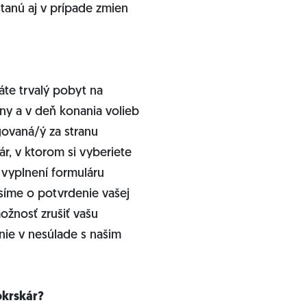
tanú aj v prípade zmien
te trvalý pobyt na
ny a v deň konania volieb
govaná/ý za stranu
r, v ktorom si vyberiete
 vyplnení formuláru
síme o potvrdenie vašej
ožnosť zrušiť vašu
anie v nesúlade s našim
okrskár?