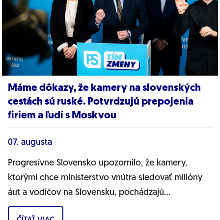
Máme dôkazy, že kamery na slovenských
cestách sú ruské. Potvrdzujú prepojenia
firiem a ľudí s Moskvou
07. augusta
Progresívne Slovensko upozornilo, že kamery,
ktorými chce ministerstvo vnútra sledovať milióny
áut a vodičov na Slovensku, pochádzajú
pravdepodobne z Ruska. Dnes hnutie prinieslo