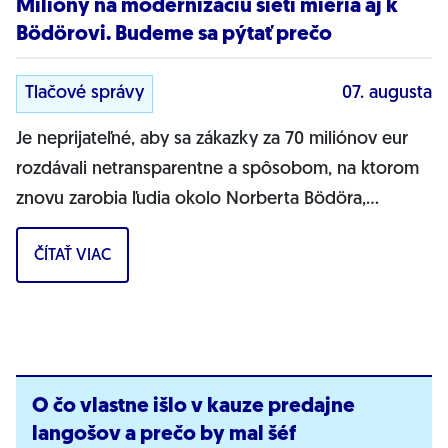
Milióny na modernizáciu sietí mieria aj k
Bödörovi. Budeme sa pýtať prečo
Tlačové správy
07. augusta
Je neprijateľné, aby sa zákazky za 70 miliónov eur
rozdávali netransparentne a spôsobom, na ktorom
znovu zarobia ľudia okolo Norberta Bödöra,
povedal podpredseda Progresívneho Slovenska a...
ČÍTAŤ VIAC
O čo vlastne išlo v kauze predajne
langošov a prečo by mal šéf