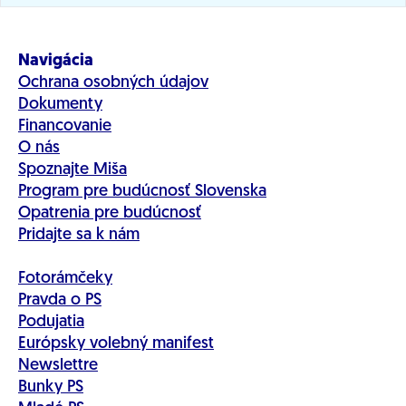
mal vyššie príjmy z prirodzeného rastu, nie zo
šikanovania malých podnikateľov.
Navigácia
Ochrana osobných údajov
Dokumenty
Financovanie
O nás
Spoznajte Miša
Program pre budúcnosť Slovenska
Opatrenia pre budúcnosť
Pridajte sa k nám
Fotorámčeky
Pravda o PS
Podujatia
Európsky volebný manifest
Newslettre
Bunky PS