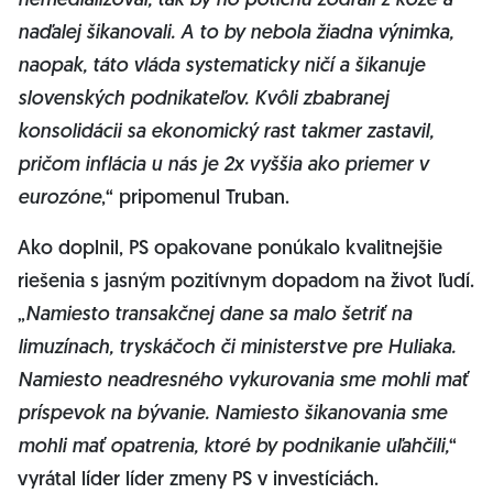
nemedializoval, tak by ho potichu zodrali z kože a
naďalej šikanovali. A to by nebola žiadna výnimka,
naopak, táto vláda systematicky ničí a šikanuje
slovenských podnikateľov. Kvôli zbabranej
konsolidácii sa ekonomický rast takmer zastavil,
pričom inflácia u nás je 2x vyššia ako priemer v
eurozóne
,“ pripomenul Truban.
Ako doplnil, PS opakovane ponúkalo kvalitnejšie
riešenia s jasným pozitívnym dopadom na život ľudí.
„
Namiesto transakčnej dane sa malo šetriť na
limuzínach, tryskáčoch či ministerstve pre Huliaka.
Namiesto neadresného vykurovania sme mohli mať
príspevok na bývanie. Namiesto šikanovania sme
mohli mať opatrenia, ktoré by podnikanie uľahčili,
“
vyrátal líder líder zmeny PS v investíciách.