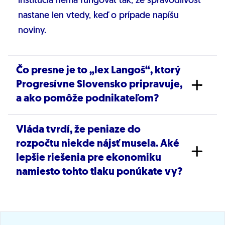
inštitúcia nemá fungovať tak, že spravodlivosť
nastane len vtedy, keď o prípade napíšu
noviny.
Čo presne je to „lex Langoš“, ktorý
Progresívne Slovensko pripravuje,
a ako pomôže podnikateľom?
Vláda tvrdí, že peniaze do
„Lex Langoš“ je balík konkrétnych a rozumných
rozpočtu niekde nájsť musela. Aké
opatrení, ktorými chceme zastaviť byrokratický
lepšie riešenia pre ekonomiku
teror. Naším cieľom je priniesť do vzťahu štátu
namiesto tohto tlaku ponúkate vy?
a podnikateľa ľudskosť a partnerstvo.
Zákon prinesie dve zásadné zmeny:
Vláda Roberta Fica dusí ekonomiku
Právo na chybu:
Ak poctivý podnikateľ