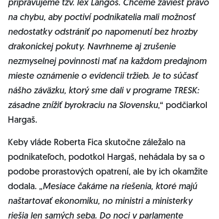
pripravujeme tzv. lex Langoš. Chceme zaviesť právo
na chybu, aby poctiví podnikatelia mali možnosť
nedostatky odstrániť po napomenutí bez hrozby
drakonickej pokuty. Navrhneme aj zrušenie
nezmyselnej povinnosti mať na každom predajnom
mieste oznámenie o evidencii tržieb. Je to súčasť
nášho záväzku, ktorý sme dali v programe TRESK:
zásadne znížiť byrokraciu na Slovensku
,“ podčiarkol
Hargaš.
Keby vláde Roberta Fica skutočne záležalo na
podnikateľoch, podotkol Hargaš, nehádala by sa o
podobe prorastových opatrení, ale by ich okamžite
dodala. „
Mesiace čakáme na riešenia, ktoré majú
naštartovať ekonomiku, no ministri a ministerky
riešia len samých seba. Do noci v parlamente