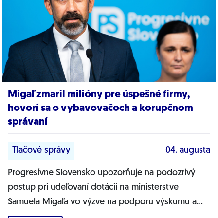
Migaľ zmaril milióny pre úspešné firmy,
hovorí sa o vybavovačoch a korupčnom
správaní
Tlačové správy
04. augusta
Progresívne Slovensko upozorňuje na podozrivý
postup pri udeľovaní dotácií na ministerstve
Samuela Migaľa vo výzve na podporu výskumu a
vývoja v oblasti digitálnej transformácie...