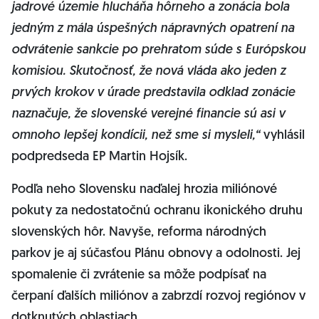
jadrové územie hlucháňa hôrneho a zonácia bola
jedným z mála úspešných nápravných opatrení na
odvrátenie sankcie po prehratom súde s Európskou
komisiou. Skutočnosť, že nová vláda ako jeden z
prvých krokov v úrade predstavila odklad zonácie
naznačuje, že slovenské verejné financie sú asi v
omnoho lepšej kondícii, než sme si mysleli,“
vyhlásil
podpredseda EP Martin Hojsík.
Podľa neho Slovensku naďalej hrozia miliónové
pokuty za nedostatočnú ochranu ikonického druhu
slovenských hôr. Navyše, reforma národných
parkov je aj súčasťou Plánu obnovy a odolnosti. Jej
spomalenie či zvrátenie sa môže podpísať na
čerpaní ďalších miliónov a zabrzdí rozvoj regiónov v
dotknutých oblastiach.