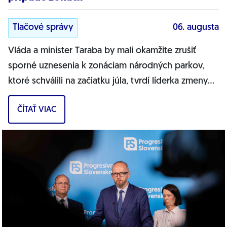
Tlačové správy
06. augusta
Vláda a minister Taraba by mali okamžite zrušiť
sporné uznesenia k zonáciam národných parkov,
ktoré schválili na začiatku júla, tvrdí líderka zmeny
PS pre životné prostredie Tamara...
ČÍTAŤ VIAC