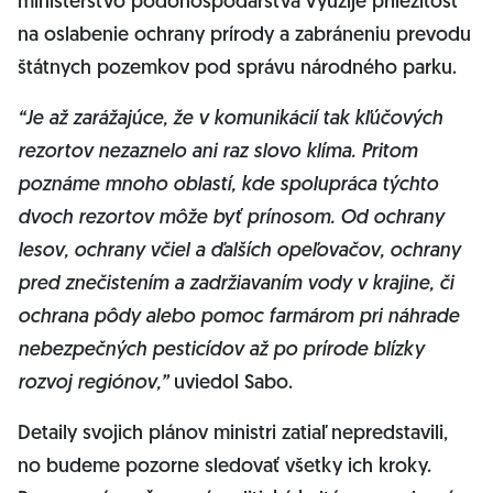
ministerstvo pôdohospodárstva využije príležitosť
na oslabenie ochrany prírody a zabráneniu prevodu
štátnych pozemkov pod správu národného parku.
“Je až zarážajúce, že v komunikácií tak kľúčových
rezortov nezaznelo ani raz slovo klíma. Pritom
poznáme mnoho oblastí, kde spolupráca týchto
dvoch rezortov môže byť prínosom. Od ochrany
lesov, ochrany včiel a ďalších opeľovačov, ochrany
pred znečistením a zadržiavaním vody v krajine, či
ochrana pôdy alebo pomoc farmárom pri náhrade
nebezpečných pesticídov až po prírode blízky
rozvoj regiónov,”
uviedol Sabo.
Detaily svojich plánov ministri zatiaľ nepredstavili,
no budeme pozorne sledovať všetky ich kroky.