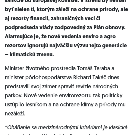
sankcie od Európskej komisie. V strehu by nemali
byť nielen tí, ktorým záleží na ochrane prírody, ale
aj rezorty financií, zahraničných vecí či
podpredseda vlády zodpovedný za Plán obnovy.
Alarmujúce je, že nové vedenia enviro a agro
rezortov ignorujú najväčšiu výzvu tejto generácie
– klimatickú zmenu.
Minister životného prostredia Tomáš Taraba a
minister pôdohospodárstva Richard Takáč dnes
predstavili svoj zámer spraviť revízie národných
parkov. Nové vedenie envirorezortu tak politicky
ustúpilo lesníkom a na ochrane klímy a prírody mu
nezáleží.
“Oháňanie sa medzinárodnými kritériami je klasická