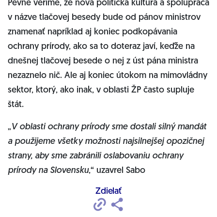
Pevne veríme, že nová politická kultúra a spolupráca
v názve tlačovej besedy bude od pánov ministrov
znamenať napríklad aj koniec podkopávania
ochrany prírody, ako sa to doteraz javí, keďže na
dnešnej tlačovej besede o nej z úst pána ministra
nezaznelo nič. Ale aj koniec útokom na mimovládny
sektor, ktorý, ako inak, v oblasti ŽP často supluje
štát.
„
V oblasti ochrany prírody sme dostali silný mandát
a použijeme všetky možnosti najsilnejšej opozičnej
strany, aby sme zabránili oslabovaniu ochrany
prírody na Slovensku
,“ uzavrel Sabo
Zdielať