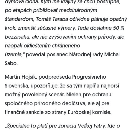
dymová clona. Kým iné krajiny sa chcú postupne,
po etapách približovať medzinárodným
štandardom, Tomáš Taraba očividne plánuje opačný
krok, zmenšiť súčasné výmery. Teda dosiahne 50 %
bezzásahu, ale nie zvyšovaním ochrany prírody, ale
naopak oklieštením chráneného
územia,”
povedal
poslanec Národnej rady Michal
Sabo.
Martin Hojsík, podpredseda Progresívneho
Slovenska, upozorňuje, že sa tým napĺňa najhorší
možný povolebný scenár. Nielen pre ochranu
spoločného prírodného dedičstva, ale aj pre
finančné sankcie zo strany Európskej komisie.
„Špeciálne to platí pre zonáciu Veľkej Fatry. Ide o