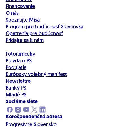
Financovanie
O nás
Spoznajte Miša
Program pre budúcnosť Slovenska
Opatrenia pre budúcnosť
Pridajte sa k nám
Fotorámčeky
Pravda o PS
Podujatia
Európsky volebný manifest
Newslettre
Bunky PS
Mladé PS
Sociálne siete
Korešpondenčná adresa
Progresívne Slovensko