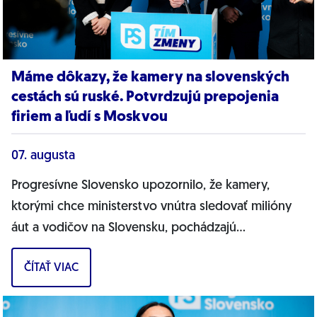
Máme dôkazy, že kamery na slovenských
cestách sú ruské. Potvrdzujú prepojenia
firiem a ľudí s Moskvou
07. augusta
Progresívne Slovensko upozornilo, že kamery,
ktorými chce ministerstvo vnútra sledovať milióny
áut a vodičov na Slovensku, pochádzajú
pravdepodobne z Ruska. Dnes hnutie prinieslo
ČÍTAŤ VIAC
dôkazy,...