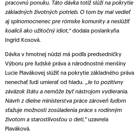
pracovnú ponuku. Táto dávka totiž slúži na pokrytie
základných životných potrieb. O tom by mal vedieť
aj splnomocnenec pre rómske komunity a neslúžiť
koalícii ako užitočný idiot,“
dodala poslankyňa
Ingrid Kosová.
Dávka v hmotnej núdzi má podľa predsedníčky
Výboru pre ľudské práva a národnostné menšiny
Lucie Plavákovej slúžiť na pokrytie základného práva
nenechať ľudí umierať od hladu.
„Je to pozitívny
záväzok štátu a nemôže byť nástrojom vydierania.
Návrh z dielne ministerstva práce zároveň
ľuďom
sťažuje možnosti zosúladenia práce s rodinným
životom a starostlivosťou o deti,”
uzavrela
Plaváková.