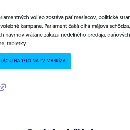
lamentných volieb zostáva päť mesiacov, politické stra
dvolebné kampane. Parlament čaká dlhá májová schôdza,
ch návrhov vrátane zákazu nedeľného predaja, daňových
ej tabletky.
RELÁCIU NA TELO NA TV MARKÍZA