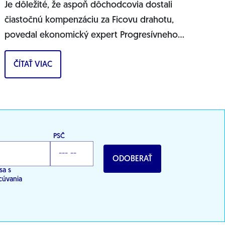
Je dôležité, že aspoň dôchodcovia dostali
čiastočnú kompenzáciu za Ficovu drahotu,
povedal ekonomický expert Progresívneho
Slovenska Štefan Kišš v diskusnej relácii TA3
ČÍTAŤ VIAC
Téma Dňa....
PSČ
ODOBERAŤ
sa s
cúvania