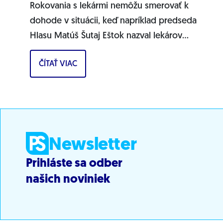
Rokovania s lekármi nemôžu smerovať k
dohode v situácii, keď napríklad predseda
Hlasu Matúš Šutaj Eštok nazval lekárov
teroristami. „Robert Fico a tuto celá vláda chcú
ČÍTAŤ VIAC
ponížiť,...
Newsletter
Prihláste sa odber
našich noviniek