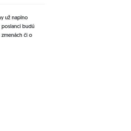
ny už naplno
 poslanci budú
 zmenách či o