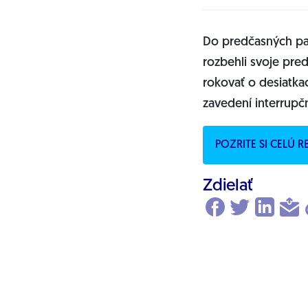
Do predčasných par
rozbehli svoje pre
rokovať o desiatka
zavedení interrupčn
POZRITE SI CELÚ 
Zdielať