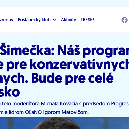
i zmeny
Poslanecký klub
Aktivity
TRESK!
 Šimečka: Náš progr
 pre konzervatívnyc
nych. Bude pre celé
sko
 Na telo moderátora Michala Kovačia s predsedom Progre
m a lídrom OĽaNO Igorom Matovičom.