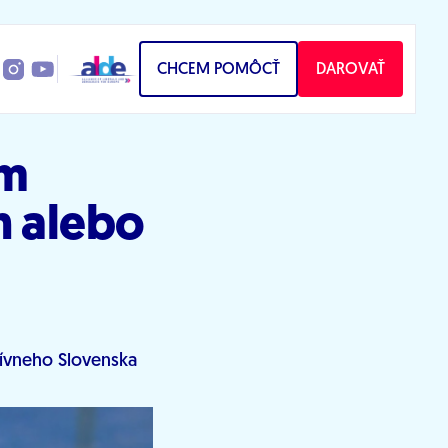
CHCEM POMÔCŤ
DAROVAŤ
am
h alebo
sívneho Slovenska