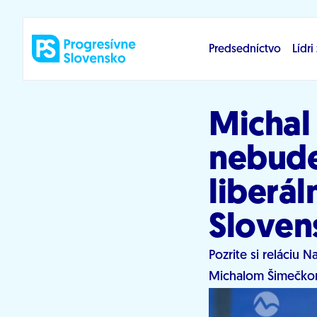
Prejsť na obsah
Predsedníctvo
Lídr
Michal
nebude
liberál
Sloven
Pozrite si reláciu
Michalom Šimečko