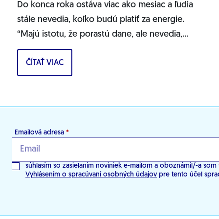
Do konca roka ostáva viac ako mesiac a ľudia
stále nevedia, koľko budú platiť za energie.
“Majú istotu, že porastú dane, ale nevedia,
koľko budú platiť za energie,” povedal
ČÍTAŤ VIAC
poslanec...
Emailová adresa
*
súhlasím so zasielaním noviniek e-mailom a oboznámil/-a som 
Vyhlásením o spracúvaní osobných údajov
pre tento účel spra