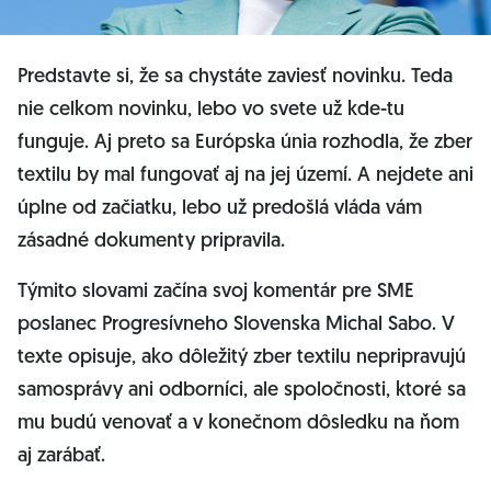
Predstavte si, že sa chystáte zaviesť novinku. Teda
nie celkom novinku, lebo vo svete už kde-tu
funguje. Aj preto sa Európska únia rozhodla, že zber
textilu by mal fungovať aj na jej území. A nejdete ani
úplne od začiatku, lebo už predošlá vláda vám
zásadné dokumenty pripravila.
Týmito slovami začína svoj komentár pre SME
poslanec Progresívneho Slovenska Michal Sabo. V
texte opisuje, ako dôležitý zber textilu nepripravujú
samosprávy ani odborníci, ale spoločnosti, ktoré sa
mu budú venovať a v konečnom dôsledku na ňom
aj zarábať.