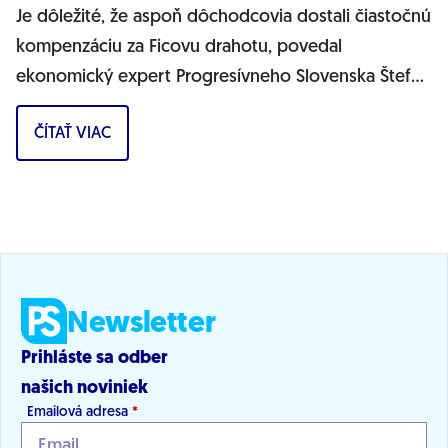
Je dôležité, že aspoň dôchodcovia dostali čiastočnú
kompenzáciu za Ficovu drahotu, povedal
ekonomický expert Progresívneho Slovenska Štefan
Kišš v diskusnej relácii TA3 Téma Dňa....
ČÍTAŤ VIAC
Newsletter
Prihláste sa odber
našich noviniek
Emailová adresa
*