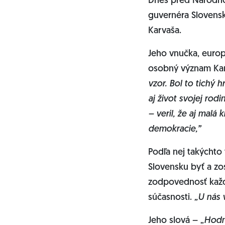
Dnes pred Národno
guvernéra Slovensk
Karvaša.
Jeho vnučka, europ
osobný význam Ka
vzor. Bol to tichý 
aj život svojej rod
– veril, že aj malá
demokracie,”
Podľa nej takýchto
Slovensku byť a zos
zodpovednosť každé
súčasnosti.
„U nás 
Jeho slová – „
Hodno