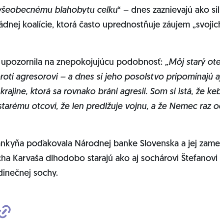
k všeobecnému blahobytu celku
“ – dnes zaznievajú ako si
ládnej koalície, ktorá často uprednostňuje záujem „svojic
 upozornila na znepokojujúcu podobnosť:
„Môj starý ot
oti agresorovi – a dnes si jeho posolstvo pripomínajú aj 
ajine, ktorá sa rovnako bráni agresii. Som si istá, že keby
tarému otcovi, že len predlžuje vojnu, a že Nemec raz od
nkyňa poďakovala Národnej banke Slovenska a jej zame
cha Karvaša dlhodobo starajú ako aj sochárovi Štefanovi
edinečnej sochy.