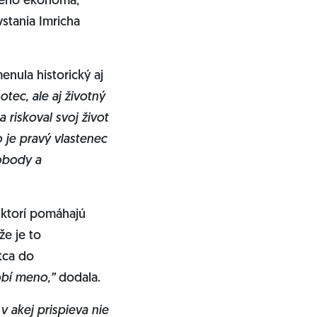
ného ekonóma,
stania Imricha
nula historický aj
otec, ale aj životný
 riskoval svoj život
o je pravý vlastenec
lobody a
 ktorí pomáhajú
že je to
tca do
robí meno,”
dodala.
v akej prispieva nie