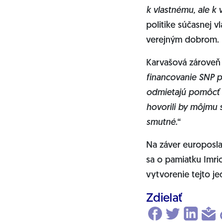
k vlastnému, ale 
politike súčasnej v
verejným dobrom.
Karvašová zároveň
financovanie SNP pr
odmietajú pomôcť kr
hovorili by môjmu s
smutné.
“
Na záver europosla
sa o pamiatku Imri
vytvorenie tejto j
Zdielať