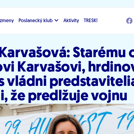
i zmeny
Poslanecký klub
Aktivity
TRESK!
 Karvašová: Starému 
vi Karvašovi, hrdino
 vládni predstaviteli
i, že predlžuje vojnu