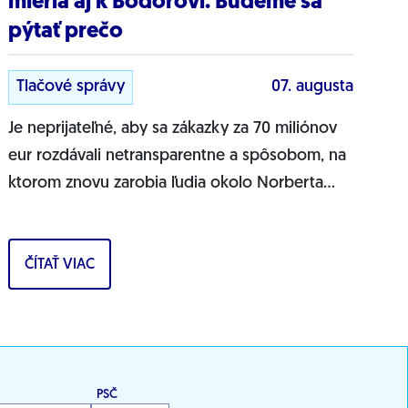
mieria aj k Bödörovi. Budeme sa
pýtať prečo
Tlačové správy
07. augusta
Je neprijateľné, aby sa zákazky za 70 miliónov
eur rozdávali netransparentne a spôsobom, na
ktorom znovu zarobia ľudia okolo Norberta
Bödöra, povedal podpredseda Progresívneho
Slovenska a...
ČÍTAŤ VIAC
PSČ