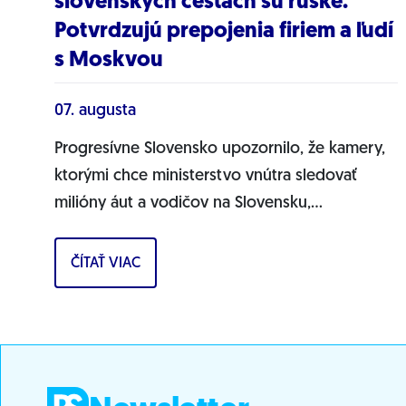
slovenských cestách sú ruské.
Potvrdzujú prepojenia firiem a ľudí
s Moskvou
07. augusta
Progresívne Slovensko upozornilo, že kamery,
ktorými chce ministerstvo vnútra sledovať
milióny áut a vodičov na Slovensku,
pochádzajú pravdepodobne z Ruska. Dnes
hnutie prinieslo dôkazy,...
ČÍTAŤ VIAC