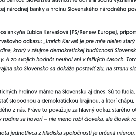
u bankou Slovenska slávnostne odhalili sochu význam
ej národnej banky a hrdinu Slovenského národného pov
oslankyňa Ľubica Karvašová (PS/Renew Europe), pripome
rvašovho odkazu:
„Imrich Karvaš je pre mňa nielen starý 
hrdina, ktorý v záujme demokratickej budúcnosti Slovenska
iny. A zo svojich hodnôt neuhol ani v ťažkých časoch. Tot
 krajina ako Slovensko sa dokáže postaviť zlu, na stranu s
 tichých hrdinov máme na Slovensku aj dnes. Sú to ľudia,
tať slobodnou a demokratickou krajinou, a ktorí chápu, 
ho z nás. Práve to považuje za hlavný odkaz starého o
v rodine sa hovorí – nie meno robí človeka, ale človek 
ta jednotlivca z hľadiska spoločnosti je určená mierou, 