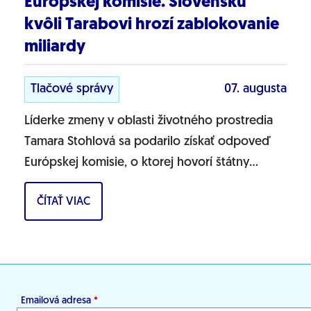
Európskej komisie. Slovensku
kvôli Tarabovi hrozí zablokovanie
miliardy
Tlačové správy
07. augusta
Líderke zmeny v oblasti životného prostredia
Tamara Stohlová sa podarilo získať odpoveď
Európskej komisie, o ktorej hovorí štátny
tajomník MŽP Filip Kuffa. Môžem
ČÍTAŤ VIAC
jednoznačne...
Emailová adresa
*