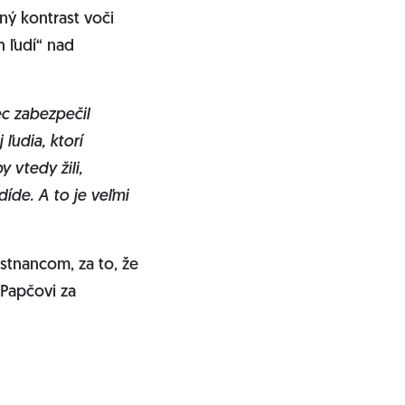
lný kontrast voči
h ľudí“ nad
ec zabezpečil
ľudia, ktorí
 vtedy žili,
íde. A to je veľmi
stnancom, za to, že
 Papčovi za