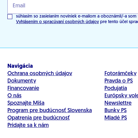
súhlasím so zasielaním noviniek e-mailom a oboznámil/-a som 
Vyhlásením o spracúvaní osobných údajov
pre tento účel spra
Navigácia
Ochrana osobných údajov
Fotorámčeky
Dokumenty
Pravda o PS
Financovanie
Podujatia
O nás
Európsky vol
Spoznajte Miša
Newslettre
Program pre budúcnosť Slovenska
Bunky PS
Opatrenia pre budúcnosť
Mladé PS
Pridajte sa k nám