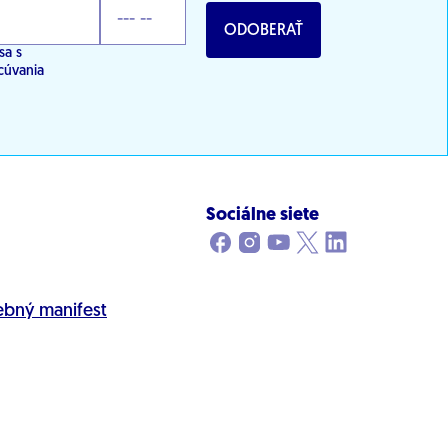
ODOBERAŤ
sa s
cúvania
Sociálne siete
ebný manifest