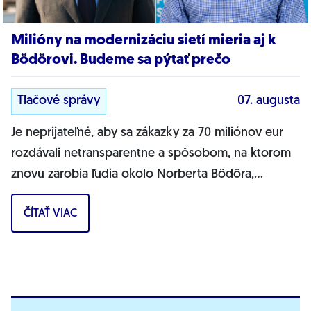
Milióny na modernizáciu sietí mieria aj k
Bödörovi. Budeme sa pýtať prečo
Tlačové správy
07. augusta
Je neprijateľné, aby sa zákazky za 70 miliónov eur
rozdávali netransparentne a spôsobom, na ktorom
znovu zarobia ľudia okolo Norberta Bödöra,
povedal podpredseda Progresívneho Slovenska a...
ČÍTAŤ VIAC