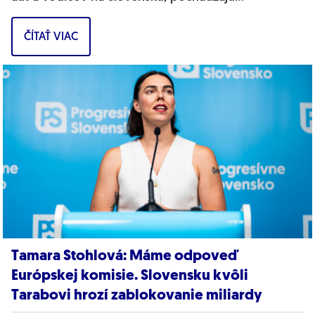
pravdepodobne z Ruska. Dnes hnutie prinieslo
ČÍTAŤ VIAC
dôkazy,...
Tamara Stohlová: Máme odpoveď
Európskej komisie. Slovensku kvôli
Tarabovi hrozí zablokovanie miliardy