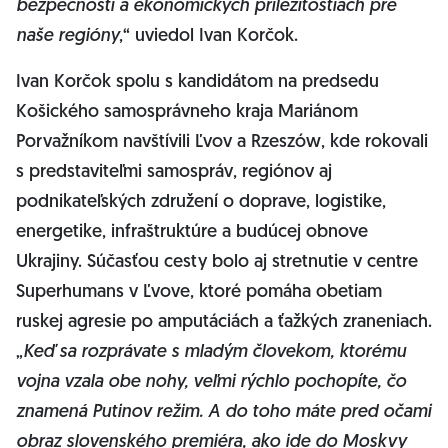
bezpečnosti a ekonomických príležitostiach pre
naše regióny
,“ uviedol Ivan Korčok.
Ivan Korčok spolu s kandidátom na predsedu
Košického samosprávneho kraja Mariánom
Porvažníkom navštívili Ľvov a Rzeszów, kde rokovali
s predstaviteľmi samospráv, regiónov aj
podnikateľských združení o doprave, logistike,
energetike, infraštruktúre a budúcej obnove
Ukrajiny. Súčasťou cesty bolo aj stretnutie v centre
Superhumans v Ľvove, ktoré pomáha obetiam
ruskej agresie po amputáciách a ťažkých zraneniach.
„
Keď sa rozprávate s mladým človekom, ktorému
vojna vzala obe nohy, veľmi rýchlo pochopíte, čo
znamená Putinov režim. A do toho máte pred očami
obraz slovenského premiéra, ako ide do Moskvy