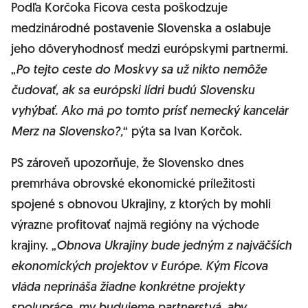
Podľa Korčoka Ficova cesta poškodzuje
medzinárodné postavenie Slovenska a oslabuje
jeho dôveryhodnosť medzi európskymi partnermi.
„
Po tejto ceste do Moskvy sa už nikto nemôže
čudovať, ak sa európski lídri budú Slovensku
vyhýbať. Ako má po tomto prísť nemecký kancelár
Merz na Slovensko?,
“ pýta sa Ivan Korčok.
PS zároveň upozorňuje, že Slovensko dnes
premrháva obrovské ekonomické príležitosti
spojené s obnovou Ukrajiny, z ktorých by mohli
výrazne profitovať najmä regióny na východe
krajiny. „
Obnova Ukrajiny bude jedným z najväčších
ekonomických projektov v Európe. Kým Ficova
vláda neprináša žiadne konkrétne projekty