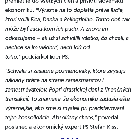
premietne do všetkých cien a priškrtí slovenskú
ekonomiku.
“Výrazne na to doplatia práve ľudia,
ktorí volili Fica, Danka a Pellegriniho. Tento deň tak
môže byť začiatkom ich pádu. A znova im
odkazujeme – ak už si schválili všetko, čo chceli, a
nechce sa im vládnuť, nech idú od
toho,”
podčiarkol líder PS.
“Schválili si zásadné pozmeňováky, ktoré zvyšujú
náklady práce na strane zamestnancov i
zamestnávateľov. Popri drastickej dani z finančných
transakcií. To znamená, že ekonomiku zadusia ešte
výraznejšie, ako sme si mysleli pri predstavovaní
tejto konsolidácie. Absolútny chaos,”
povedal
poslanec a ekonomický expert PS Štefan Kišš.