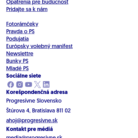
Opatrenia pre budúcnosť
Pridajte sa k nám
Fotorámčeky
Pravda o PS
Podujatia
Európsky volebný manifest
Newslettre
Bunky PS
Mladé PS
Sociálne siete
Korešpondenčná adresa
Progresívne Slovensko
Štúrova 4, Bratislava 811 02
ahoj@progresivne.sk
Kontakt pre médiá