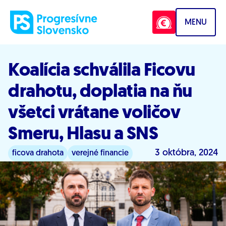
Prejsť na obsah
MENU
Koalícia schválila Ficovu
drahotu, doplatia na ňu
všetci vrátane voličov
Smeru, Hlasu a SNS
3 októbra, 2024
ficova drahota
verejné financie