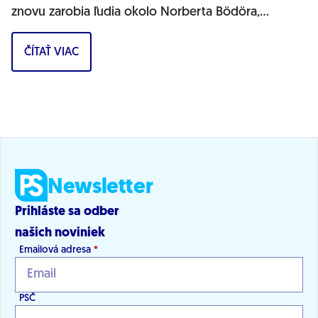
znovu zarobia ľudia okolo Norberta Bödöra,
povedal podpredseda Progresívneho Slovenska a...
ČÍTAŤ VIAC
Newsletter
Prihláste sa odber
našich noviniek
Emailová adresa
*
PSČ