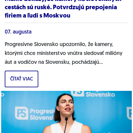
cestách sú ruské. Potvrdzujú prepojenia
firiem a ľudí s Moskvou
07. augusta
Progresívne Slovensko upozornilo, že kamery,
ktorými chce ministerstvo vnútra sledovať milióny
áut a vodičov na Slovensku, pochádzajú
pravdepodobne z Ruska. Dnes hnutie prinieslo
ČÍTAŤ VIAC
dôkazy,...