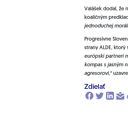
Valášek dodal, že n
koaličným predklad
jednoduchej moráln
Progresívne Sloven
strany ALDE, ktorý 
európski partneri 
kompas s jasným na
agresorovi,“
uzavre
Zdielať