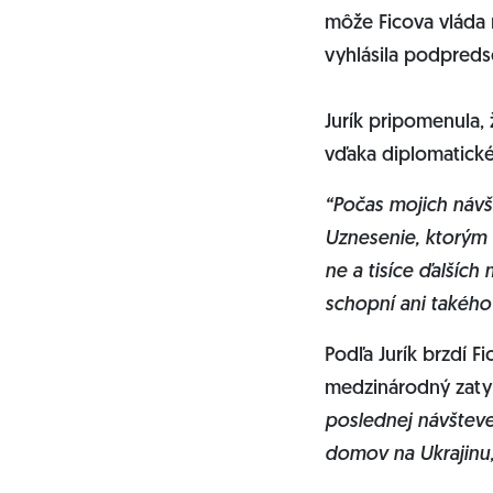
môže Ficova vláda r
vyhlásila podpreds
Jurík pripomenula, 
vďaka diplomatickém
“Počas mojich návšt
Uznesenie, ktorým 
ne a tisíce ďalších
schopní ani takého 
Podľa Jurík brzdí F
medzinárodný zatyk
poslednej návšteve
domov na Ukrajinu