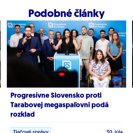
Podobné články
Progresívne Slovensko proti
Tarabovej megaspaľovni podá
rozklad
Tlačové správy
30. júla