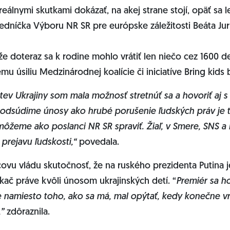
eálnymi skutkami dokázať, na akej strane stojí, opäť sa 
edníčka Výboru NR SR pre európske záležitosti Beáta Jurí
že doteraz sa k rodine mohlo vrátiť len niečo cez 1600 det
u úsiliu Medzinárodnej koalície či iniciatíve Bring kids
ev Ukrajiny som mala možnosť stretnúť sa a hovoriť aj s
odsúdime únosy ako hrubé porušenie ľudských práv je t
 môžeme ako poslanci NR SR spraviť. Žiaľ, v Smere, SNS a
prejavu ľudskosti,“
povedala.
icovu vládu skutočnosť, že na ruského prezidenta Putina 
ač práve kvôli únosom ukrajinských detí. “
Premiér sa ho
 namiesto toho, ako sa má, mal opýtať, kedy konečne vrá
,
”
zdôraznila.