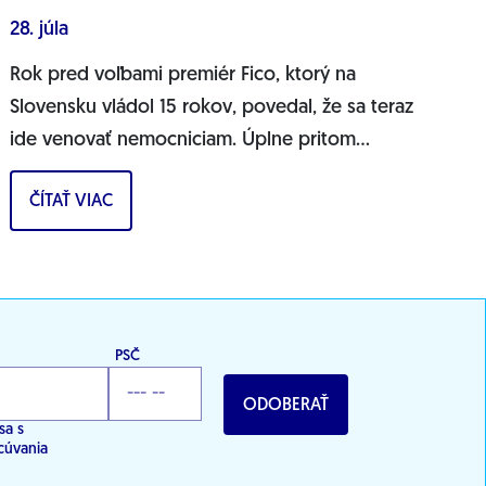
28. júla
Rok pred voľbami premiér Fico, ktorý na
Slovensku vládol 15 rokov, povedal, že sa teraz
ide venovať nemocniciam. Úplne pritom
ignoruje drvivú väčšinu problémov
ČÍTAŤ VIAC
zdravotníctva, vyhlásil...
PSČ
ODOBERAŤ
sa s
cúvania