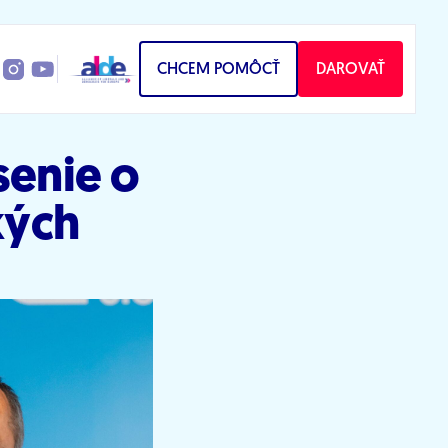
CHCEM POMÔCŤ
DAROVAŤ
senie o
kých