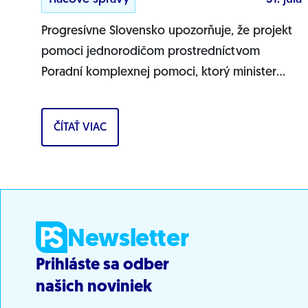
Progresívne Slovensko upozorňuje, že projekt
pomoci jednorodičom prostredníctvom
Poradní komplexnej pomoci, ktorý minister
práce Erik Tomáš predstavil ako zásadnú
pomoc pre osamelých...
ČÍTAŤ VIAC
Newsletter
Prihláste sa odber
našich noviniek