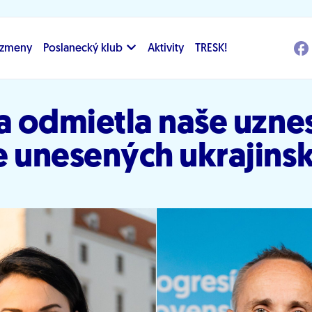
i zmeny
Poslanecký klub
Aktivity
TRESK!
a odmietla naše uzne
e unesených ukrajins