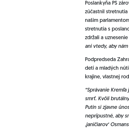
Poslankyňa PS záro
zúčastnil stretnuti
našim parlamentom 
stretnutia s poslan
zdržali a uznesenie
ani vtedy, aby nám 
Podpredseda Zahra
detí a mladých núti
krajine, vlastnej ro
“Správanie Kremľa j
smrť. Kvôli brutáln
Putin si zjavne úno
neprípustné, aby 
‚janičiarov‘ Osmansk