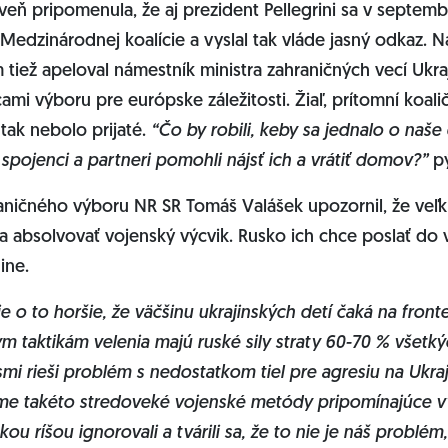
veň pripomenula, že aj prezident Pellegrini sa v septem
a Medzinárodnej koalície a vyslal tak vláde jasný odkaz. N
tiež apeloval námestník ministra zahraničných vecí Ukra
cami výboru pre európske záležitosti. Žiaľ, prítomní koali
 tak nebolo prijaté.
“
Čo by robili, keby sa jednalo o naše 
spojenci a partneri pomohli nájsť ich a vrátiť domov?”
p
ničného výboru NR SR Tomáš Valášek upozornil, že veľk
a absolvovať vojenský výcvik. Rusko ich chce poslať do v
dine.
e o to horšie, že väčšinu ukrajinských detí čaká na fronte
ym taktikám velenia majú ruské sily straty 60-70 % všetk
smi rieši problém s nedostatkom tiel pre agresiu na Ukraj
sme takéto stredoveké vojenské metódy pripomínajúce v
ou ríšou ignorovali a tvárili sa, že to nie je náš problém