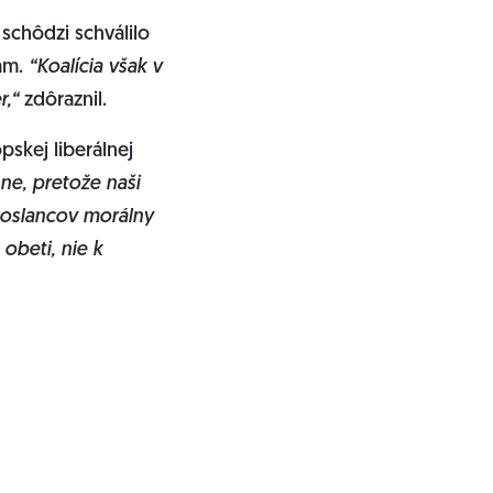
schôdzi schválilo
nam.
“Koalícia však v
r,“
zdôraznil.
skej liberálnej
ne, pretože naši
 poslancov morálny
obeti, nie k