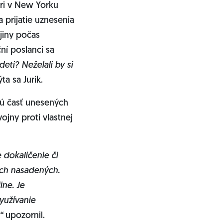
bri v New Yorku
a prijatie uznesenia
jiny počas
ční poslanci sa
deti? Neželali by si
ýta sa Jurík.
ú časť unesených
ojny proti vlastnej
 dokaličenie či
ých nasadených.
ine. Je
yužívanie
,“
upozornil.