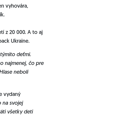
len vyhovára,
k.
í z 20 000. A to aj
 back Ukraine.
 týmito deťmi.
o najmenej, čo pre
 Hlase neboli
je vydaný
 na svojej
ti všetky deti