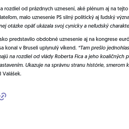
a rozdiel od prázdnych uznesení, aké plénum aj na tejto 
ateľom, malo uznesenie PS silný politický aj ľudský výz
ej otázke opäť ukázala svoj cynicky a neľudský charakte
sko predstavilo obdobné uznesenie aj na kongrese európ
sa konal v Bruseli uplynulý víkend.
“Tam prešlo jednohlas
majú na rozdiel od vlády Roberta Fica a jeho koaličných
stavením. Ukazuje na správnu stranu histórie, smerom k 
l Valášek.