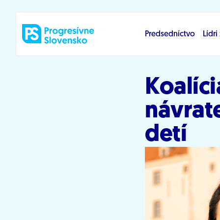
Prejsť na obsah
Predsedníctvo
Lídr
Koalíci
návrat
detí