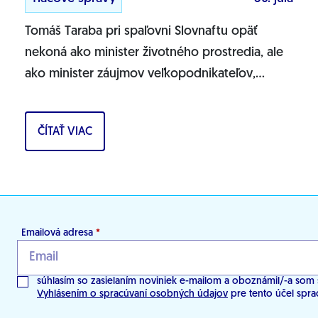
Tomáš Taraba pri spaľovni Slovnaftu opäť
nekoná ako minister životného prostredia, ale
ako minister záujmov veľkopodnikateľov,
vyhlásila líderka zmeny a podpredsedníčka
Výboru NR SR...
ČÍTAŤ VIAC
Emailová adresa
*
súhlasím so zasielaním noviniek e-mailom a oboznámil/-a som 
Vyhlásením o spracúvaní osobných údajov
pre tento účel spra