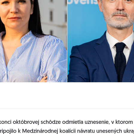
 konci októbrovej schôdze odmietla uznesenie, v ktorom 
ipojilo k Medzinárodnej koalícii návratu unesených ukra