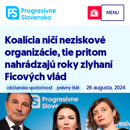
Prejsť na obsah
MENU
Koalícia ničí neziskové
organizácie, tie pritom
nahrádzajú roky zlyhaní
Ficových vlád
26 augusta, 2024
občianska spoločnosť
právny štát