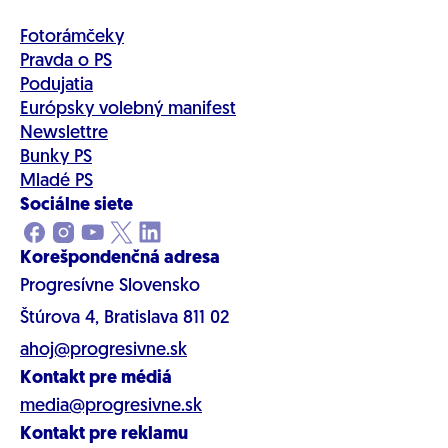
Fotorámčeky
Pravda o PS
Podujatia
Európsky volebný manifest
Newslettre
Bunky PS
Mladé PS
Sociálne siete
Korešpondenčná adresa
Progresívne Slovensko
Štúrova 4, Bratislava 811 02
ahoj@progresivne.sk
Kontakt pre médiá
media@progresivne.sk
Kontakt pre reklamu