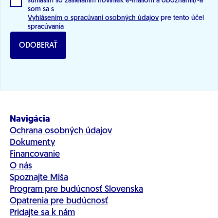
súhlasím so zasielaním noviniek e-mailom a oboznámil/-a
som sa s
Vyhlásením o spracúvaní osobných údajov
pre tento účel
spracúvania
ODOBERAŤ
Navigácia
Ochrana osobných údajov
Dokumenty
Financovanie
O nás
Spoznajte Miša
Program pre budúcnosť Slovenska
Opatrenia pre budúcnosť
Pridajte sa k nám