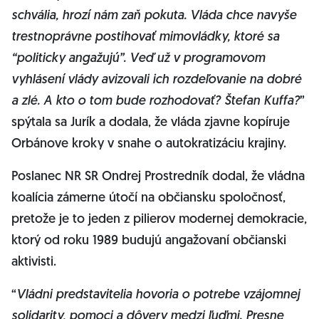
schvália, hrozí nám zaň pokuta. Vláda chce navyše
trestnoprávne postihovať mimovládky, ktoré sa
“politicky angažujú”. Veď už v programovom
vyhlásení vlády avizovali ich rozdeľovanie na dobré
a zlé. A kto o tom bude rozhodovať? Štefan Kuffa?
”
spýtala sa Jurík a dodala, že vláda zjavne kopíruje
Orbánove kroky v snahe o autokratizáciu krajiny.
Poslanec NR SR Ondrej Prostredník dodal, že vládna
koalícia zámerne útočí na občiansku spoločnosť,
pretože je to jeden z pilierov modernej demokracie,
ktorý od roku 1989 budujú angažovaní občianski
aktivisti.
“
Vládni predstavitelia hovoria o potrebe vzájomnej
solidarity, pomoci a dôvery medzi ľuďmi. Presne