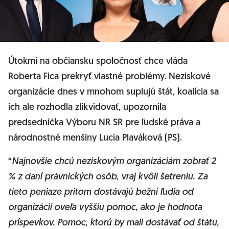
Útokmi na občiansku spoločnosť chce vláda
Roberta Fica prekryť vlastné problémy. Neziskové
organizácie dnes v mnohom suplujú štát, koalícia sa
ich ale rozhodla zlikvidovať, upozornila
predsedníčka Výboru NR SR pre ľudské práva a
národnostné menšiny Lucia Plaváková (PS).
“
Najnovšie chcú neziskovým organizáciám zobrať 2
% z daní právnických osôb, vraj kvôli šetreniu. Za
tieto peniaze pritom dostávajú bežní ľudia od
organizácií oveľa vyššiu pomoc, ako je hodnota
príspevkov. Pomoc, ktorú by mali dostávať od štátu,