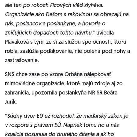
ale ten po rokoch Ficových vlád zlyháva.
Organizácie ako Deťom s rakovinou sa obracajú na
nás, poslancov a poslankyne, a hovoria o
zničujúcich dopadoch tohto návrhu
,” uviedla
Plaváková s tým, že si za službu spoločnosti, ktorú
robia, zaslúžia poďakovanie, nie polená pod nohy a
zastrašovanie.
SNS chce zase po vzore Orbána nálepkovať
mimovládne organizácie, ktoré majú zdroje aj zo
zahraničia, upozornila poslankyňa NR SR Beáta
Jurík.
“
Súdny dvor EÚ už rozhodol, že maďarský zákon je
v rozpore s právom EÚ. Napriek tomu ho u nás
koalícia posunula do druhého čítania a ak ho