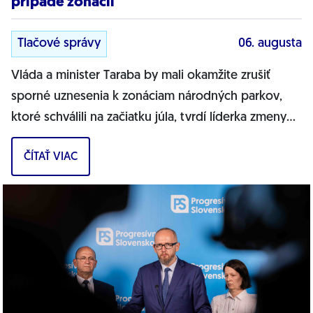
prípade zonácií
Tlačové správy
06. augusta
Vláda a minister Taraba by mali okamžite zrušiť
sporné uznesenia k zonáciam národných parkov,
ktoré schválili na začiatku júla, tvrdí líderka zmeny
PS pre životné prostredie Tamara...
ČÍTAŤ VIAC