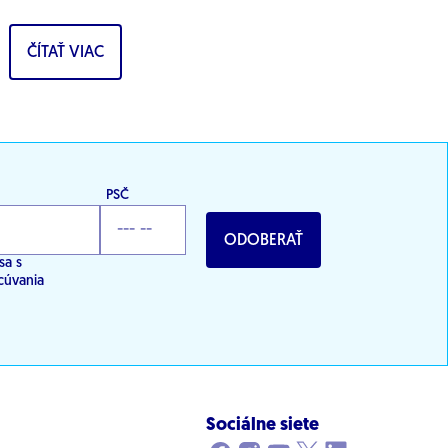
Slovenska a...
ČÍTAŤ VIAC
PSČ
ODOBERAŤ
sa s
cúvania
Sociálne siete