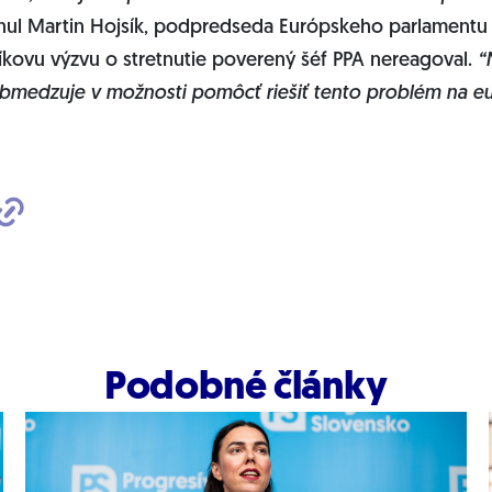
ul Martin Hojsík, podpredseda Európskeho parlamentu 
íkovu výzvu o stretnutie poverený šéf PPA nereagoval.
“
medzuje v možnosti pomôcť riešiť tento problém na eu
Podobné články