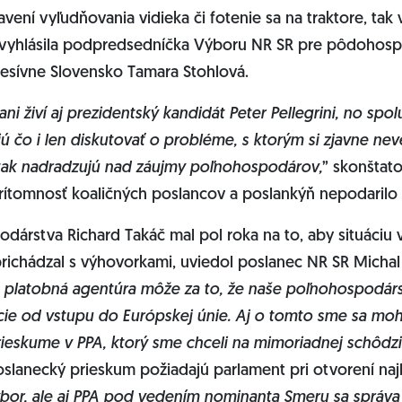
avení vyľudňovania vidieka či fotenie sa na traktore, tak
 vyhlásila podpredsedníčka Výboru NR SR pre pôdohosp
resívne Slovensko Tamara Stohlová.
i živí aj prezidentský kandidát Peter Pellegrini, no spol
 čo i len diskutovať o probléme, s ktorým si zjavne neve
ak nadradzujú nad záujmy poľnohospodárov,
” skonštat
rítomnosť koaličných poslancov a poslankýň nepodarilo 
árstva Richard Takáč mal pol roka na to, aby situáciu v
prichádzal s výhovorkami, uviedol poslanec NR SR Michal
platobná agentúra môže za to, že naše poľnohospodárs
uácie od vstupu do Európskej únie. Aj o tomto sme sa moh
eskume v PPA, ktorý sme chceli na mimoriadnej schôdzi i
oslanecký prieskum požiadajú parlament pri otvorení najb
ýbor, ale aj PPA pod vedením nominanta Smeru sa správa