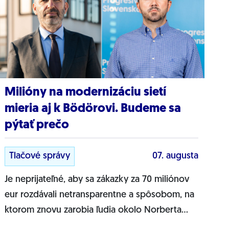
Milióny na modernizáciu sietí
mieria aj k Bödörovi. Budeme sa
pýtať prečo
Tlačové správy
07. augusta
Je neprijateľné, aby sa zákazky za 70 miliónov
eur rozdávali netransparentne a spôsobom, na
ktorom znovu zarobia ľudia okolo Norberta
Bödöra, povedal podpredseda Progresívneho