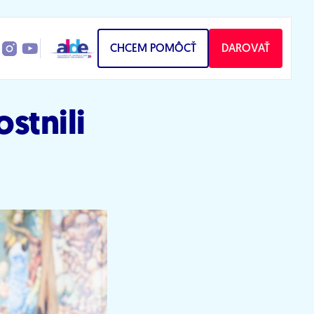
CHCEM POMÔCŤ
DAROVAŤ
ostnili