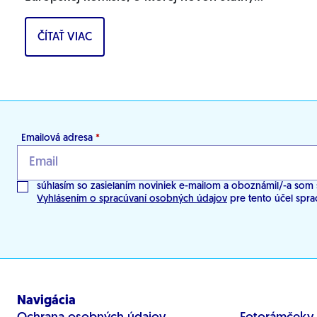
tajomník MŽP Filip Kuffa. Môžem
ČÍTAŤ VIAC
jednoznačne...
Emailová adresa
*
súhlasím so zasielaním noviniek e-mailom a oboznámil/-a som 
Vyhlásením o spracúvaní osobných údajov
pre tento účel spra
Navigácia