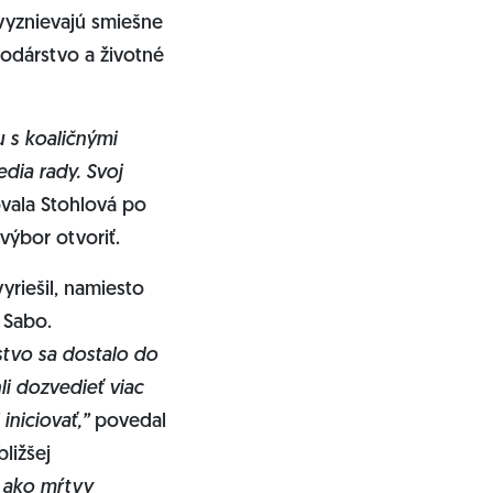
 vyznievajú smiešne
odárstvo a životné
u s koaličnými
dia rady. Svoj
ovala Stohlová po
výbor otvoriť.
yriešil, namiesto
 Sabo.
tvo sa dostalo do
li dozvedieť viac
niciovať,”
povedal
ližšej
 ako mŕtvy