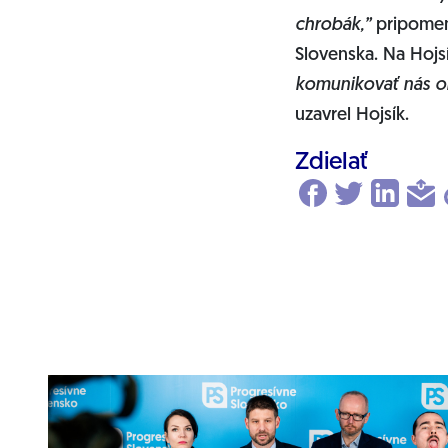
chrobák,”
pripomen
Slovenska. Na Hojs
komunikovať nás ob
uzavrel Hojsík.
Zdielať