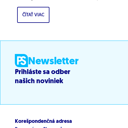
pochádzajú pravdepodobne z Ruska. Dnes
ČÍTAŤ VIAC
hnutie prinieslo dôkazy,...
Newsletter
Prihláste sa odber
našich noviniek
Korešpondenčná adresa