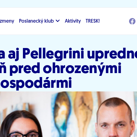
i zmeny
Poslanecký klub
Aktivity
TRESK!
a aj Pellegrini upredn
 pred ohrozenými
hospodármi