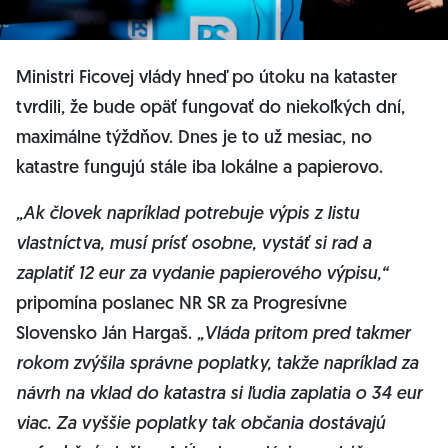
Ministri Ficovej vlády hneď po útoku na kataster
tvrdili, že bude opäť fungovať do niekoľkých dní,
maximálne týždňov. Dnes je to už mesiac, no
katastre fungujú stále iba lokálne a papierovo.
„Ak človek napríklad potrebuje výpis z listu
vlastníctva, musí prísť osobne, vystáť si rad a
zaplatiť 12 eur za vydanie papierového výpisu,“
pripomína poslanec NR SR za Progresívne
Slovensko Ján Hargaš.
„Vláda pritom pred takmer
rokom zvýšila správne poplatky, takže napríklad za
návrh na vklad do katastra si ľudia zaplatia o 34 eur
viac. Za vyššie poplatky tak občania dostávajú