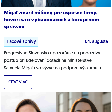
Migaľ zmaril milióny pre úspešné firmy,
hovorí sa o vybavovačoch a korupčnom
správaní
Tlačové správy
04. augusta
Progresívne Slovensko upozorňuje na podozrivý
postup pri udeľovaní dotácií na ministerstve
Samuela Migaľa vo výzve na podporu výskumu a
vývoja v oblasti digitálnej transformácie...
ČÍTAŤ VIAC