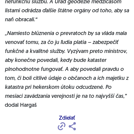
nefunkčnú službu. A Úrad geodézie medzičasom
listami odrádza ďalšie štátne orgány od toho, aby sa
naň obracali.“
„Namiesto blúznenia o prevratoch by sa vláda mala
venovať tomu, za čo ju ľudia platia – zabezpečiť
funkčné a kvalitné služby. Vyzývam preto ministrov,
aby konečne povedali, kedy bude kataster
plnohodnotne fungovať. A aby povedali pravdu o
tom, či boli citlivé údaje o občanoch a ich majetku z
katastra pri hekerskom útoku odcudzené. Po
mesiaci zavádzania verejnosti je na to najvyšší čas,”
dodal Hargaš
Zdielať