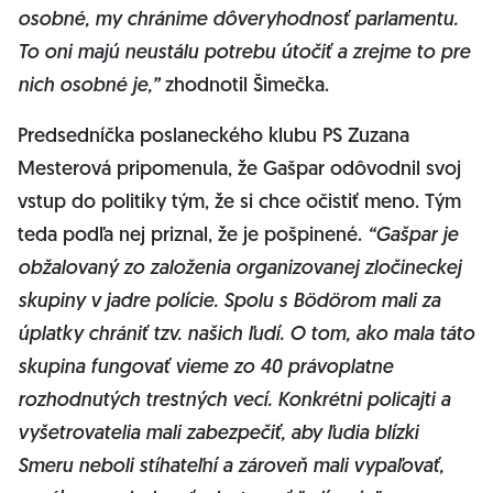
osobné, my chránime dôveryhodnosť parlamentu.
To oni majú neustálu potrebu útočiť a zrejme to pre
nich osobné je,”
zhodnotil Šimečka.
Predsedníčka poslaneckého klubu PS Zuzana
Mesterová pripomenula, že Gašpar odôvodnil svoj
vstup do politiky tým, že si chce očistiť meno. Tým
teda podľa nej priznal, že je pošpinené.
“Gašpar je
obžalovaný zo založenia organizovanej zločineckej
skupiny v jadre polície. Spolu s Bödörom mali za
úplatky chrániť tzv. našich ľudí. O tom, ako mala táto
skupina fungovať vieme zo 40 právoplatne
rozhodnutých trestných vecí. Konkrétni policajti a
vyšetrovatelia mali zabezpečiť, aby ľudia blízki
Smeru neboli stíhateľní a zároveň mali vypaľovať,