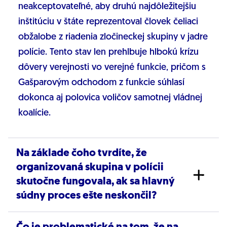
neakceptovateľné, aby druhú najdôležitejšiu
inštitúciu v štáte reprezentoval človek čeliaci
obžalobe z riadenia zločineckej skupiny v jadre
polície. Tento stav len prehlbuje hlbokú krízu
dôvery verejnosti vo verejné funkcie, pričom s
Gašparovým odchodom z funkcie súhlasí
dokonca aj polovica voličov samotnej vládnej
koalície.
Na základe čoho tvrdíte, že
organizovaná skupina v polícii
skutočne fungovala, ak sa hlavný
súdny proces ešte neskončil?