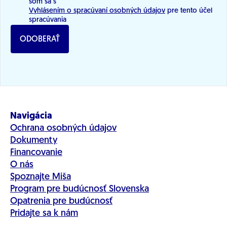
som sa s
podieľal na politickom divadle a očisťovaní
Vyhlásením o spracúvaní osobných údajov
pre tento účel
spracúvania
obžalovaného funkcionára priamo v budove
Národnej rady.
ODOBERAŤ
Navigácia
Ochrana osobných údajov
Dokumenty
Financovanie
O nás
Spoznajte Miša
Program pre budúcnosť Slovenska
Opatrenia pre budúcnosť
Pridajte sa k nám