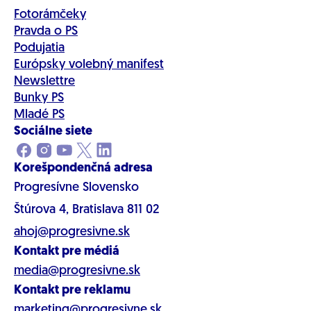
Fotorámčeky
Pravda o PS
Podujatia
Európsky volebný manifest
Newslettre
Bunky PS
Mladé PS
Sociálne siete
Korešpondenčná adresa
Progresívne Slovensko
Štúrova 4, Bratislava 811 02
ahoj@progresivne.sk
Kontakt pre médiá
media@progresivne.sk
Kontakt pre reklamu
marketing@progresivne.sk