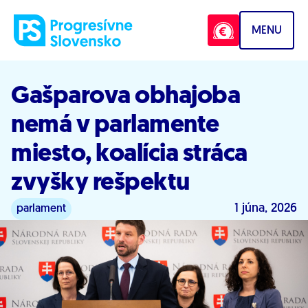
Prejsť na obsah
MENU
Gašparova obhajoba
nemá v parlamente
miesto, koalícia stráca
zvyšky rešpektu
1 júna, 2026
parlament