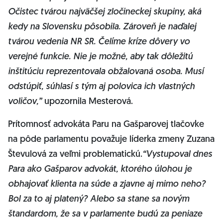
Očistec tvárou najväčšej zločineckej skupiny, aká
kedy na Slovensku pôsobila. Zároveň je naďalej
tvárou vedenia NR SR. Čelíme kríze dôvery vo
verejné funkcie. Nie je možné, aby tak dôležitú
inštitúciu reprezentovala obžalovaná osoba. Musí
odstúpiť, súhlasí s tým aj polovica ich vlastných
voličov,”
upozornila Mesterová.
Prítomnosť advokáta Paru na Gašparovej tlačovke
na pôde parlamentu považuje líderka zmeny Zuzana
Števulová za veľmi problematickú.
“Vystupoval dnes
Para ako Gašparov advokát, ktorého úlohou je
obhajovať klienta na súde a zjavne aj mimo neho?
Bol za to aj platený? Alebo sa stane sa novým
štandardom, že sa v parlamente budú za peniaze