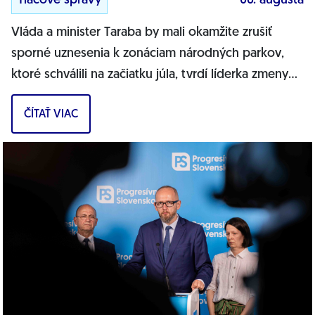
Tlačové správy
06. augusta
Vláda a minister Taraba by mali okamžite zrušiť
sporné uznesenia k zonáciam národných parkov,
ktoré schválili na začiatku júla, tvrdí líderka zmeny
PS pre životné prostredie Tamara...
ČÍTAŤ VIAC