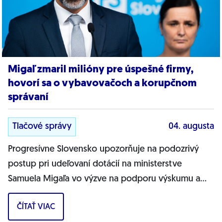
Migaľ zmaril milióny pre úspešné firmy,
hovorí sa o vybavovačoch a korupčnom
správaní
Tlačové správy
04. augusta
Progresívne Slovensko upozorňuje na podozrivý
postup pri udeľovaní dotácií na ministerstve
Samuela Migaľa vo výzve na podporu výskumu a
vývoja v oblasti digitálnej transformácie...
ČÍTAŤ VIAC