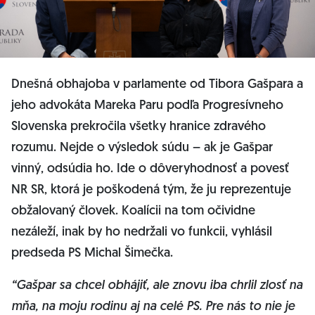
Dnešná obhajoba v parlamente od Tibora Gašpara a
jeho advokáta Mareka Paru podľa Progresívneho
Slovenska prekročila všetky hranice zdravého
rozumu. Nejde o výsledok súdu – ak je Gašpar
vinný, odsúdia ho. Ide o dôveryhodnosť a povesť
NR SR, ktorá je poškodená tým, že ju reprezentuje
obžalovaný človek. Koalícii na tom očividne
nezáleží, inak by ho nedržali vo funkcii, vyhlásil
predseda PS Michal Šimečka.
“Gašpar sa chcel obhájiť, ale znovu iba chrlil zlosť na
mňa, na moju rodinu aj na celé PS. Pre nás to nie je