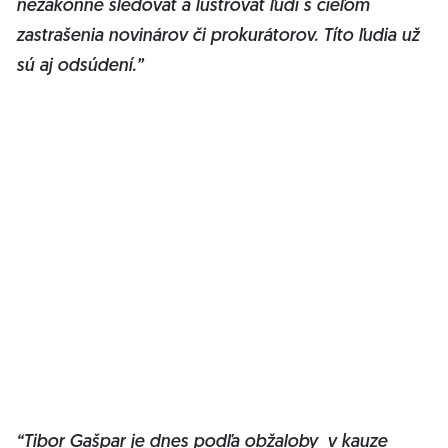
nezákonne sledovať a lustrovať ľudí s cieľom
zastrašenia novinárov či prokurátorov. Títo ľudia už
sú aj odsúdení.”
“Tibor Gašpar je dnes podľa obžaloby v kauze