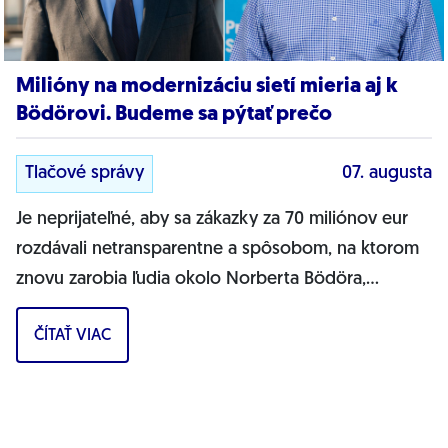
Milióny na modernizáciu sietí mieria aj k
Bödörovi. Budeme sa pýtať prečo
Tlačové správy
07. augusta
Je neprijateľné, aby sa zákazky za 70 miliónov eur
rozdávali netransparentne a spôsobom, na ktorom
znovu zarobia ľudia okolo Norberta Bödöra,
povedal podpredseda Progresívneho Slovenska a...
ČÍTAŤ VIAC