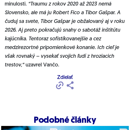
minulosti.
“Traumu z rokov 2020 až 2023 nemá
Slovensko, ale má ju Robert Fico a Tibor Gašpar. A
čuduj sa svete, Tibor Gašpar je obžalovaný aj v roku
2026. Aj preto pokračujú snahy o sabotáž inštitútu
kajúcnika. Tentoraz sofistikovanejšie a cez
medzirezortné pripomienkové konanie. Ich cieľ je
však rovnaký – vysekať svojich ľudí z hroziacich
trestov,“
uzavrel Vančo.
Zdielať
Podobné články