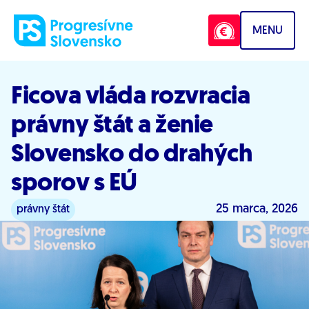
Prejsť na obsah
MENU
Ficova vláda rozvracia
právny štát a ženie
Slovensko do drahých
sporov s EÚ
25 marca, 2026
právny štát