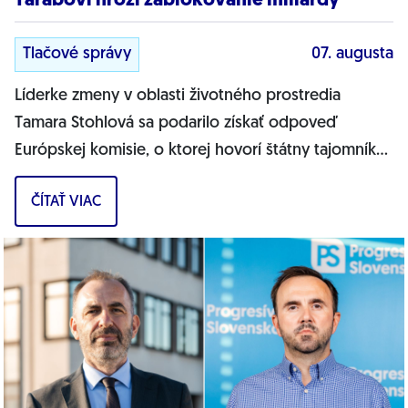
Tarabovi hrozí zablokovanie miliardy
Tlačové správy
07. augusta
Líderke zmeny v oblasti životného prostredia
Tamara Stohlová sa podarilo získať odpoveď
Európskej komisie, o ktorej hovorí štátny tajomník
MŽP Filip Kuffa. Môžem jednoznačne...
ČÍTAŤ VIAC