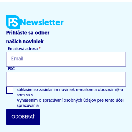
Newsletter
Prihláste sa odber
našich noviniek
Emailová adresa
*
PSČ
súhlasím so zasielaním noviniek e-mailom a oboznámil/-a
som sa s
Vyhlásením o spracúvaní osobných údajov
pre tento účel
spracúvania
ODOBERAŤ