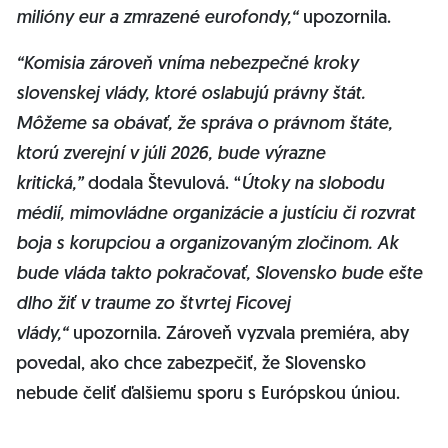
milióny eur a zmrazené eurofondy,“
upozornila.
“Komisia zároveň vníma nebezpečné kroky
slovenskej vlády, ktoré oslabujú právny štát.
Môžeme sa obávať, že správa o právnom štáte,
ktorú zverejní v júli 2026, bude výrazne
kritická,”
dodala Števulová. “
Útoky na slobodu
médií, mimovládne organizácie a justíciu či rozvrat
boja s korupciou a organizovaným zločinom. Ak
bude vláda takto pokračovať, Slovensko bude ešte
dlho žiť v traume zo štvrtej Ficovej
vlády,“
upozornila. Zároveň vyzvala premiéra, aby
povedal, ako chce zabezpečiť, že Slovensko
nebude čeliť ďalšiemu sporu s Európskou úniou.