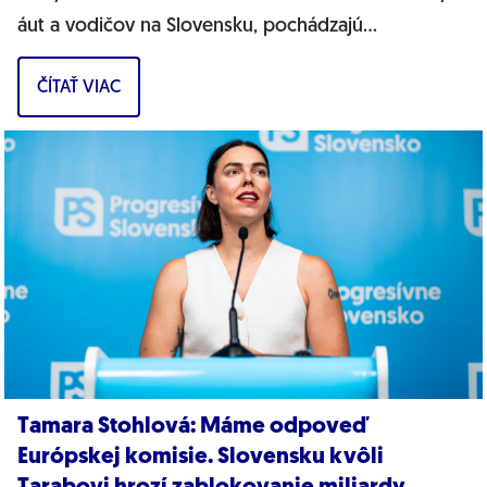
áut a vodičov na Slovensku, pochádzajú
pravdepodobne z Ruska. Dnes hnutie prinieslo
ČÍTAŤ VIAC
dôkazy,...
Tamara Stohlová: Máme odpoveď
Európskej komisie. Slovensku kvôli