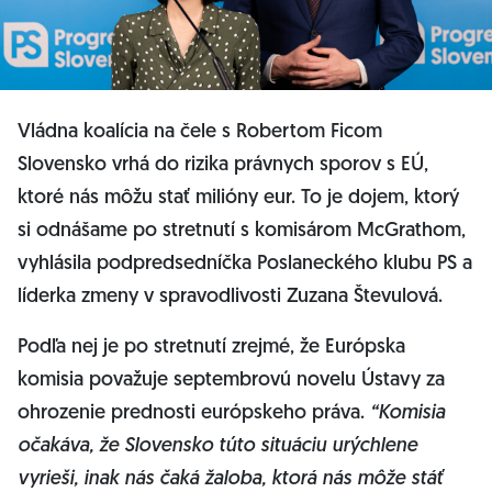
Vládna koalícia na čele s Robertom Ficom
Slovensko vrhá do rizika právnych sporov s EÚ,
ktoré nás môžu stať milióny eur. To je dojem, ktorý
si odnášame po stretnutí s komisárom McGrathom,
vyhlásila podpredsedníčka Poslaneckého klubu PS a
líderka zmeny v spravodlivosti Zuzana Števulová.
Podľa nej je po stretnutí zrejmé, že Európska
komisia považuje septembrovú novelu Ústavy za
ohrozenie prednosti európskeho práva.
“Komisia
očakáva, že Slovensko túto situáciu urýchlene
vyrieši, inak nás čaká žaloba, ktorá nás môže stáť