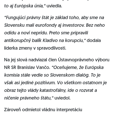
to aj Európska únia,“
uviedla.
“Fungujúci právny štát je základ toho, aby sme na
Slovensku mali eurofondy aj investorov. Bez neho
odídu a noví neprídu. Preto sme pripravili
antikorupčný balík Kladivo na korupciu,“
dodala
líderka zmeny v spravodlivosti.
Na jej slová nadviazal člen Ústavnoprávneho výboru
NR SR Branislav Vančo.
“Oceňujeme, že Európska
komisia stále vedie so Slovenskom dialóg. To je
však asi jediné pozitívum. Vo všetkom ostatnom je
obraz tejto vlády katastrofálny, ide o rozvrat a
ničenie právneho štátu,“
uviedol.
Zároveň odmietol vládnu interpretáciu