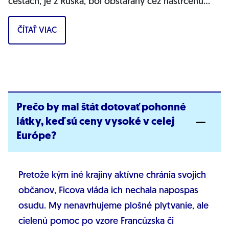
cestách, je z Ruska, bol obstaraný cez nastrčenú
firmu a môže ohrozovať bezpečnosť...
ČÍTAŤ VIAC
Prečo by mal štát dotovať pohonné
látky, keď sú ceny vysoké v celej
Európe?
Pretože kým iné krajiny aktívne chránia svojich
občanov, Ficova vláda ich nechala napospas
osudu. My nenavrhujeme plošné plytvanie, ale
cielenú pomoc po vzore Francúzska či