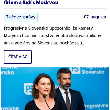
firiem a ľudí s Moskvou
Tlačové správy
07. augusta
Progresívne Slovensko upozornilo, že kamery,
ktorými chce ministerstvo vnútra sledovať milióny
áut a vodičov na Slovensku, pochádzajú
pravdepodobne z Ruska. Dnes hnutie prinieslo
ČÍTAŤ VIAC
dôkazy,...