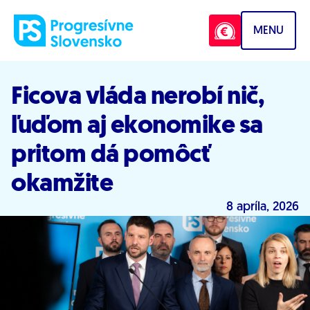
Prejsť na obsah
MENU
Ficova vláda nerobí nič,
ľuďom aj ekonomike sa
pritom dá pomôcť
okamžite
8 apríla, 2026