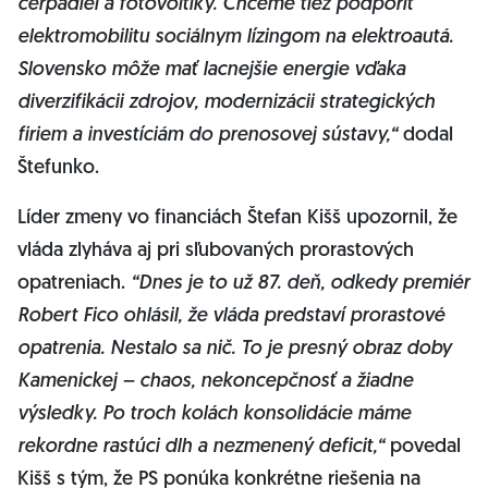
čerpadiel a fotovoltiky. Chceme tiež podporiť
elektromobilitu sociálnym lízingom na elektroautá.
Slovensko môže mať lacnejšie energie vďaka
diverzifikácii zdrojov, modernizácii strategických
firiem a investíciám do prenosovej sústavy,“
dodal
Štefunko.
Líder zmeny vo financiách Štefan Kišš upozornil, že
vláda zlyháva aj pri sľubovaných prorastových
opatreniach.
“Dnes je to už 87. deň, odkedy premiér
Robert Fico ohlásil, že vláda predstaví prorastové
opatrenia. Nestalo sa nič. To je presný obraz doby
Kamenickej – chaos, nekoncepčnosť a žiadne
výsledky. Po troch kolách konsolidácie máme
rekordne rastúci dlh a nezmenený deficit,“
povedal
Kišš s tým, že PS ponúka konkrétne riešenia na