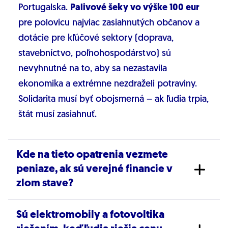
Portugalska.
Palivové šeky vo výške 100 eur
pre polovicu najviac zasiahnutých občanov a
dotácie pre kľúčové sektory (doprava,
stavebníctvo, poľnohospodárstvo) sú
nevyhnutné na to, aby sa nezastavila
ekonomika a extrémne nezdraželi potraviny.
Solidarita musí byť obojsmerná – ak ľudia trpia,
štát musí zasiahnuť.
Kde na tieto opatrenia vezmete
peniaze, ak sú verejné financie v
zlom stave?
Sú elektromobily a fotovoltika
Navrhujeme dočasné zdanenie firiem, ktoré na