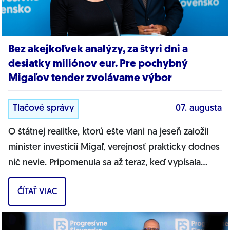
Bez akejkoľvek analýzy, za štyri dni a
desiatky miliónov eur. Pre pochybný
Migaľov tender zvolávame výbor
Tlačové správy
07. augusta
O štátnej realitke, ktorú ešte vlani na jeseň založil
minister investícií Migaľ, verejnosť prakticky dodnes
nič nevie. Pripomenula sa až teraz, keď vypísala
bizarnú výzvu na nákup...
ČÍTAŤ VIAC