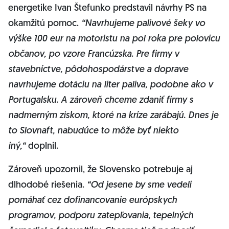
energetike Ivan Štefunko predstavil návrhy PS na
okamžitú pomoc.
“Navrhujeme palivové šeky vo
výške 100 eur na motoristu na pol roka pre polovicu
občanov, po vzore Francúzska. Pre firmy v
stavebníctve, pôdohospodárstve a doprave
navrhujeme dotáciu na liter paliva, podobne ako v
Portugalsku. A zároveň chceme zdaniť firmy s
nadmerným ziskom, ktoré na kríze zarábajú. Dnes je
to Slovnaft, nabudúce to môže byť niekto
iný,“
doplnil.
Zároveň upozornil, že Slovensko potrebuje aj
dlhodobé riešenia.
“Od jesene by sme vedeli
pomáhať cez dofinancovanie európskych
programov, podporu zatepľovania, tepelných