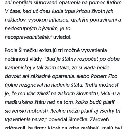
ani neprijala sľubované opatrenia na pomoc ľuďom.
V čase, keď už dnes ľudia trpia krízou životných
nákladov, vysokou infláciou, drahým potravinami a
nedostupným bývaním, je to
neospravedlniteľné,“
uviedol.
Podľa Šimečku existujú tri možné vysvetlenia
nečinnosti vlády.
“Buď je štátny rozpočet po dobe
Kamenickej v tak zlom stave, že si vláda nevie
dovoliť ani základné opatrenia, alebo Robert Fico
úplne rezignoval na riadenie štátu. Tretia možnosť
je, že mu viac záleží na ziskoch Slovnaftu, MOL-u a
maďarského štátu než na tom, koľko budú platiť
slovenskí motoristi. Reálne môžu platiť aj všetky tri
vysvetlenia naraz,“
povedal Šimečka. Zároveň
zdôraznil, že firmy, ktoré na kríze zarábajú, majú byť