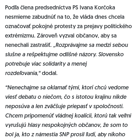
Podľa člena predsedníctva PS Ivana Korčoka
nesmieme zabudnúť na to, že vláda dnes chcela
označovať pokojné protesty za prejavy politického
extrémizmu. Zároveň vyzval občanov, aby sa
nenechali zastrašiť.
„Rozprávajme sa medzi sebou
slušne a rešpektujme odlišné názory. Slovensko
potrebuje viac solidarity a menej
rozdeľovania,“
dodal.
“Nenechajme sa oklamať tými, ktorí chcú vedome
viesť debatu o niečom, čo s istotou krajinu nikde
neposúva a len zväčšuje priepasť v spoločnosti.
Chcem pripomenúť vládnej koalícii, ktorú tak veľmi
vyrušujú hlasy nespokojných občanov, že som to
bol ja, kto z námestia SNP prosil ľudí, aby nikoho