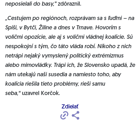
neposielali do basy,”
zdôraznil.
„Cestujem po regiónoch, rozprávam sa s ľuďmi – na
Spiši, v Bytči, Žiline a dnes v Trnave. Hovorím s
voličmi opozície, ale aj s voličmi vládnej koalície. Sú
nespokojní s tým, čo táto vláda robí. Nikoho z nich
netrápi nejaký vymyslený politický extrémizmus
alebo mimovládky. Trápi ich, že Slovensko upadá, že
nám utekajú naši susedia a namiesto toho, aby
koalícia riešila tieto problémy, rieši samu
seba,“
uzavrel Korčok.
Zdielať