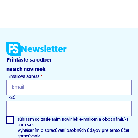
Newsletter
Prihláste sa odber
našich noviniek
Emailová adresa
*
PSČ
súhlasím so zasielaním noviniek e-mailom a oboznámil/-a
som sa s
Vyhlásením o spracúvaní osobných údajov
pre tento účel
spracúvania