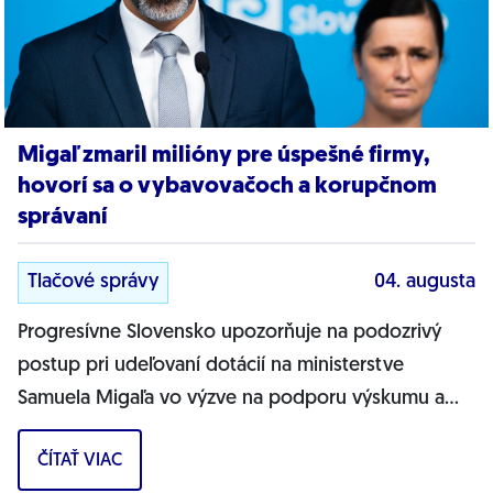
Migaľ zmaril milióny pre úspešné firmy,
hovorí sa o vybavovačoch a korupčnom
správaní
Tlačové správy
04. augusta
Progresívne Slovensko upozorňuje na podozrivý
postup pri udeľovaní dotácií na ministerstve
Samuela Migaľa vo výzve na podporu výskumu a
vývoja v oblasti digitálnej transformácie...
ČÍTAŤ VIAC