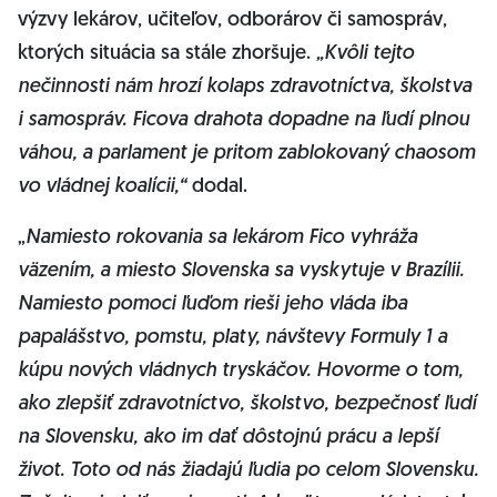
výzvy lekárov, učiteľov, odborárov či samospráv,
ktorých situácia sa stále zhoršuje.
„Kvôli tejto
nečinnosti nám hrozí kolaps zdravotníctva, školstva
i samospráv. Ficova drahota dopadne na ľudí plnou
váhou, a parlament je pritom zablokovaný chaosom
vo vládnej koalícii,“
dodal.
„
Namiesto rokovania sa lekárom Fico vyhráža
väzením, a miesto Slovenska sa vyskytuje v Brazílii.
Namiesto pomoci ľuďom rieši jeho vláda iba
papalášstvo, pomstu, platy, návštevy Formuly 1 a
kúpu nových vládnych tryskáčov. Hovorme o tom,
ako zlepšiť zdravotníctvo, školstvo, bezpečnosť ľudí
na Slovensku, ako im dať dôstojnú prácu a lepší
život. Toto od nás žiadajú ľudia po celom Slovensku.