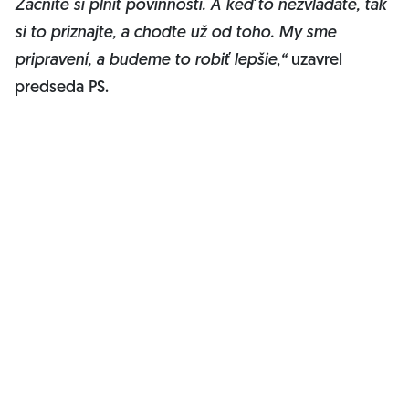
Začnite si plniť povinnosti. A keď to nezvládate, tak
si to priznajte, a choďte už od toho. My sme
pripravení, a budeme to robiť lepšie
,
“
uzavrel
predseda PS.