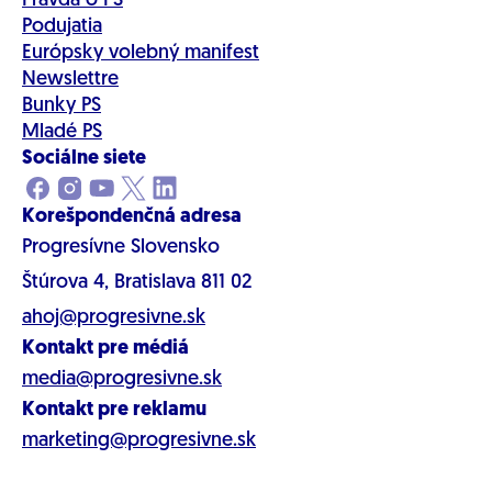
Pravda o PS
Podujatia
Európsky volebný manifest
Newslettre
Bunky PS
Mladé PS
Sociálne siete
Korešpondenčná adresa
Progresívne Slovensko
Štúrova 4, Bratislava 811 02
ahoj@progresivne.sk
Kontakt pre médiá
media@progresivne.sk
Kontakt pre reklamu
marketing@progresivne.sk