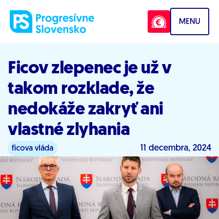
Prejsť na obsah
MENU
Ficov zlepenec je už v
takom rozklade, že
nedokáže zakryť ani
vlastné zlyhania
11 decembra, 2024
ficova vláda