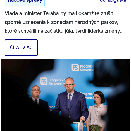
Tlačové správy
06. augusta
Vláda a minister Taraba by mali okamžite zrušiť
sporné uznesenia k zonáciam národných parkov,
ktoré schválili na začiatku júla, tvrdí líderka zmeny
PS pre životné prostredie Tamara...
ČÍTAŤ VIAC