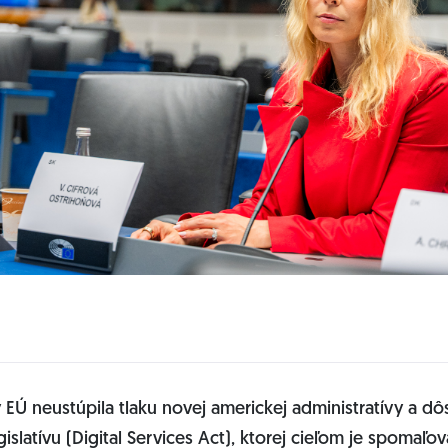
 EÚ neustúpila tlaku novej americkej administratívy a d
islatívu (Digital Services Act), ktorej cieľom je spomaľova