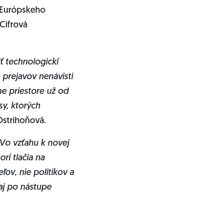
a Európskeho
Cifrová
ť technologickí
 prejavov nenávisti
ne priestore už od
y, ktorých
Ostrihoňová.
Vo vzťahu k novej
rí tlačia na
ov, nie politikov a
aj po nástupe