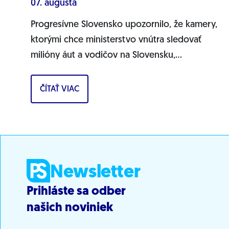
07. augusta
Progresívne Slovensko upozornilo, že kamery,
ktorými chce ministerstvo vnútra sledovať
milióny áut a vodičov na Slovensku,
pochádzajú pravdepodobne z Ruska. Dnes
hnutie prinieslo dôkazy,...
ČÍTAŤ VIAC
Newsletter
Prihláste sa odber
našich noviniek