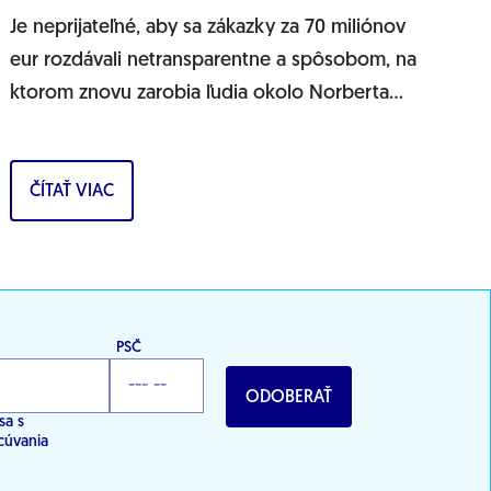
Je neprijateľné, aby sa zákazky za 70 miliónov
eur rozdávali netransparentne a spôsobom, na
ktorom znovu zarobia ľudia okolo Norberta
Bödöra, povedal podpredseda Progresívneho
Slovenska a...
ČÍTAŤ VIAC
PSČ
ODOBERAŤ
sa s
cúvania