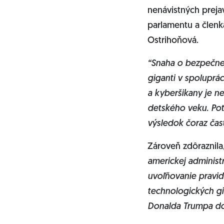
nenávistných preja
parlamentu a členk
Ostrihoňová.
“Snaha o bezpečnejš
giganti v spoluprá
a kyberšikany je n
detského veku. Pot
výsledok čoraz čast
Zároveň zdôraznila,
americkej administr
uvoľňovanie pravid
technologických gi
Donalda Trumpa do