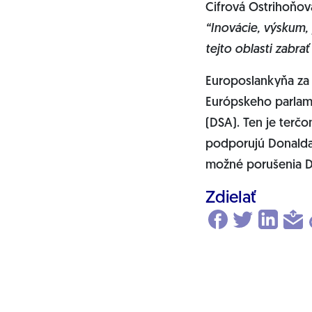
Cifrová Ostrihoňová
“Inovácie, výskum, 
tejto oblasti zabra
Europoslankyňa za 
Európskeho parlame
(DSA). Ten je terčo
podporujú Donalda 
možné porušenia D
Zdielať