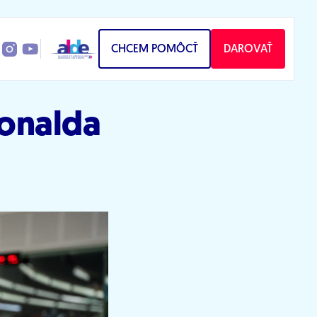
CHCEM POMÔCŤ
DAROVAŤ
Donalda