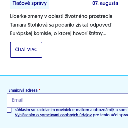
Tlačové správy
07. augusta
Líderke zmeny v oblasti životného prostredia
Tamara Stohlová sa podarilo získať odpoveď
Európskej komisie, o ktorej hovorí štátny
tajomník MŽP Filip Kuffa. Môžem
ČÍTAŤ VIAC
jednoznačne...
Emailová adresa
*
súhlasím so zasielaním noviniek e-mailom a oboznámil/-a som 
Vyhlásením o spracúvaní osobných údajov
pre tento účel spra