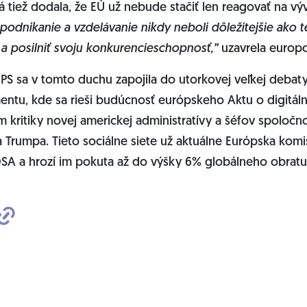
 tiež dodala, že EÚ už nebude stačiť len reagovať na vý
podnikanie a vzdelávanie nikdy neboli dôležitejšie ako t
ť a posilniť svoju konkurencieschopnosť,”
uzavrela europ
PS sa v tomto duchu zapojila do utorkovej veľkej debat
ntu, kde sa rieši budúcnosť európskeho Aktu o digitál
m kritiky novej americkej administratívy a šéfov spoločnos
Trumpa. Tieto sociálne siete už aktuálne Európska komis
SA a hrozí im pokuta až do výšky 6% globálneho obrat