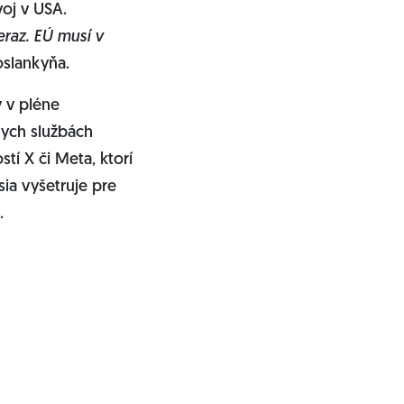
voj v USA.
eraz. EÚ musí v
oslankyňa.
y v pléne
nych službách
tí X či Meta, ktorí
ia vyšetruje pre
u.