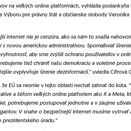
vov na veľkých online platformách, vyhlásila poslankyň
a Výboru pre právny štát a občianske slobody Veronika 
í internet nie je cenzúra, ako sa nám to snažia nahovori
ci s novou americkou administratívou. Spomaľovať šírenie
evyhnutnosť, aby sme zvýšili ochranu používateľov v onli
rebujeme tiež chrániť našu demokraciu a volebné proces
ejšie ovplyvňuje šírenie dezinformácií,”
uviedla Cifrová 
 že EÚ sa nesmie v tejto oblasti nechať zahnať do kúta.
“
atíve a šéfom veľkých online platforiem ako X a Meta, kto
iel, potrebujeme postupovať jednotne a v záujme užívateľ
gantov. V snahe o bezpečnejší internet musíme vytrvať 
 prezidentského úradu.”