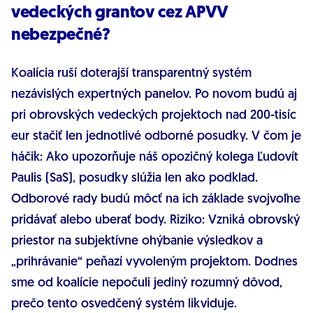
vedeckých grantov cez APVV
nebezpečné?
Koalícia ruší doterajší transparentný systém
nezávislých expertných panelov. Po novom budú aj
pri obrovských vedeckých projektoch nad 200-tisíc
eur stačiť len jednotlivé odborné posudky. V čom je
háčik: Ako upozorňuje náš opozičný kolega Ľudovít
Paulis (SaS), posudky slúžia len ako podklad.
Odborové rady budú môcť na ich základe svojvoľne
pridávať alebo uberať body. Riziko: Vzniká obrovský
priestor na subjektívne ohýbanie výsledkov a
„prihrávanie“ peňazí vyvoleným projektom. Dodnes
sme od koalície nepočuli jediný rozumný dôvod,
prečo tento osvedčený systém likviduje.