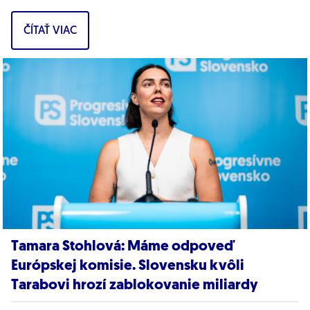
pravdepodobne z Ruska. Dnes hnutie prinieslo
ČÍTAŤ VIAC
dôkazy,...
Tamara Stohlová: Máme odpoveď
Európskej komisie. Slovensku kvôli
Tarabovi hrozí zablokovanie miliardy