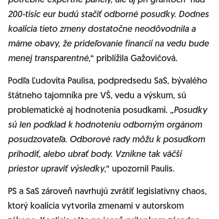
potrebné expertné panely, ale aj pri grantoch nad
200-tisíc eur budú stačiť odborné posudky. Dodnes
koalícia tieto zmeny dostatočne neodôvodnila a
máme obavy, že prideľovanie financií na vedu bude
menej transparentné
,“ priblížila Gažovičová.
Podľa Ľudovíta Paulisa, podpredsedu SaS, bývalého
štátneho tajomníka pre VŠ, vedu a výskum, sú
problematické aj hodnotenia posudkami.
„Posudky
sú len podklad k hodnoteniu odborným orgánom
posudzovateľa. Odborové rady môžu k posudkom
prihodiť, alebo ubrať body. Vznikne tak väčší
priestor upraviť výsledky
,“ upozornil Paulis.
PS a SaS zároveň navrhujú zvrátiť legislatívny chaos,
ktorý koalícia vytvorila zmenami v autorskom