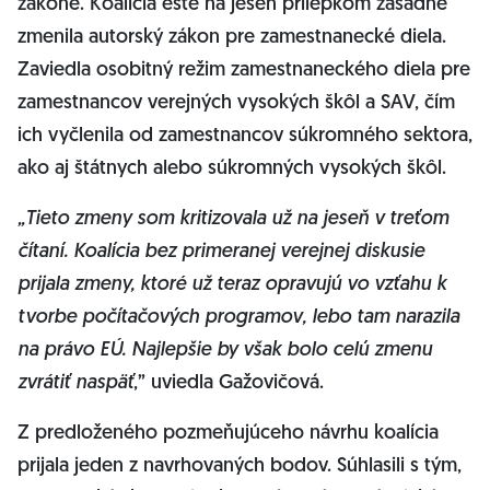
zákone. Koalícia ešte na jeseň prílepkom zásadne
zmenila autorský zákon pre zamestnanecké diela.
Zaviedla osobitný režim zamestnaneckého diela pre
zamestnancov verejných vysokých škôl a SAV, čím
ich vyčlenila od zamestnancov súkromného sektora,
ako aj štátnych alebo súkromných vysokých škôl.
„Tieto zmeny som kritizovala už na jeseň v treťom
čítaní. Koalícia bez primeranej verejnej diskusie
prijala zmeny, ktoré už teraz opravujú vo vzťahu k
tvorbe počítačových programov, lebo tam narazila
na právo EÚ. Najlepšie by však bolo celú zmenu
zvrátiť naspäť
,” uviedla Gažovičová.
Z predloženého pozmeňujúceho návrhu koalícia
prijala jeden z navrhovaných bodov. Súhlasili s tým,