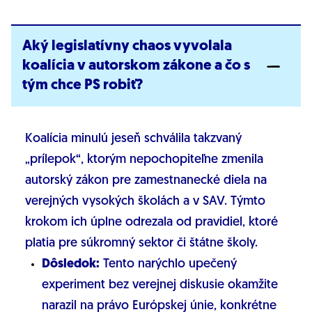
Aký legislatívny chaos vyvolala
koalícia v autorskom zákone a čo s
tým chce PS robiť?
Koalícia minulú jeseň schválila takzvaný
„prílepok“, ktorým nepochopiteľne zmenila
autorský zákon pre zamestnanecké diela na
verejných vysokých školách a v SAV. Týmto
krokom ich úplne odrezala od pravidiel, ktoré
platia pre súkromný sektor či štátne školy.
Dôsledok:
Tento narýchlo upečený
experiment bez verejnej diskusie okamžite
narazil na právo Európskej únie, konkrétne