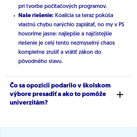
pri tvorbe počítačových programov.
Naše riešenie:
Koalícia sa teraz pokúša
vlastnú chybu narýchlo zaplátať, no my v PS
hovoríme jasne: najlepšie a najčistejšie
riešenie je celý tento nezmyselný chaos
kompletne zrušiť a vrátiť zákon do
pôvodného stavu.
Čo sa opozícii podarilo v školskom
výbore presadiť a ako to pomôže
univerzitám?
Naša líderka pre školstvo Tina Gažovičová
dosiahla dôležité víťazstvo pre ochranu