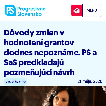
Prejsť na obsah
MENU
Dôvody zmien v
hodnotení grantov
dodnes nepoznáme. PS a
SaS predkladajú
pozmeňujúci návrh
21 mája, 2026
vzdelávanie