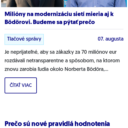
Milióny na modernizáciu sietí mieria aj k
Bödörovi. Budeme sa pýtať prečo
Tlačové správy
07. augusta
Je neprijateľné, aby sa zákazky za 70 miliónov eur
rozdávali netransparentne a spôsobom, na ktorom
znovu zarobia ľudia okolo Norberta Bödöra,
povedal podpredseda Progresívneho Slovenska a...
ČÍTAŤ VIAC
Prečo sú nové pravidlá hodnotenia