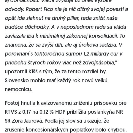
aj domácnosti. Vláda zvyšuje už dnes vysoké
odvody. Robert Fico nie je nič dlžný svojej povesti a
opäť ide siahnuť na druhý pilier, teda znížiť naše
budúce dôchodky. A v neposlednom rade sa vláda
zaviazala iba k minimálnej zákonnej konsolidácii. To
znamená, že sa zvýši dlh, ale aj úroková sadzba. V
porovnaní s tohtoročnou sumou 1,2 miliardy eur v
priebehu štyroch rokov viac než zdvojnásobia
,”
upozornil Kišš s tým, že za tento rozdiel by
Slovensko mohlo mať každý rok novú veľkú
nemocnicu.
Postoj hnutia k avizovanému zníženiu príspevku pre
RTVS z 0,17 na 0,12 % HDP priblížila poslankyňa NR
SR Zora Jaurová. Podľa jej slov sa ukazuje, že
zrušenie koncesionárskych poplatkov bolo chybou.