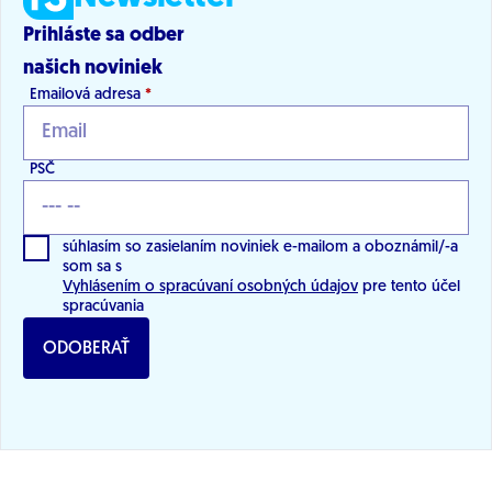
Prihláste sa odber
našich noviniek
Emailová adresa
*
PSČ
súhlasím so zasielaním noviniek e-mailom a oboznámil/-a
som sa s
Vyhlásením o spracúvaní osobných údajov
pre tento účel
spracúvania
ODOBERAŤ