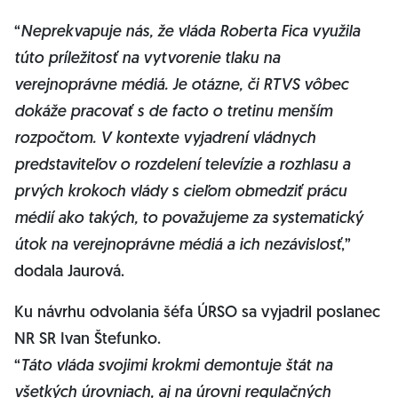
“
Neprekvapuje nás, že vláda Roberta Fica využila
túto príležitosť na vytvorenie tlaku na
verejnoprávne médiá. Je otázne, či RTVS vôbec
dokáže pracovať s de facto o tretinu menším
rozpočtom. V kontexte vyjadrení vládnych
predstaviteľov o rozdelení televízie a rozhlasu a
prvých krokoch vlády s cieľom obmedziť prácu
médií ako takých, to považujeme za systematický
útok na verejnoprávne médiá a ich nezávislosť
,”
dodala Jaurová.
Ku návrhu odvolania šéfa ÚRSO sa vyjadril poslanec
NR SR Ivan Štefunko.
“
Táto vláda svojimi krokmi demontuje štát na
všetkých úrovniach, aj na úrovni regulačných