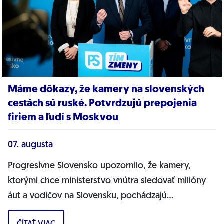
Máme dôkazy, že kamery na slovenských
cestách sú ruské. Potvrdzujú prepojenia
firiem a ľudí s Moskvou
07. augusta
Progresívne Slovensko upozornilo, že kamery,
ktorými chce ministerstvo vnútra sledovať milióny
áut a vodičov na Slovensku, pochádzajú
pravdepodobne z Ruska. Dnes hnutie prinieslo