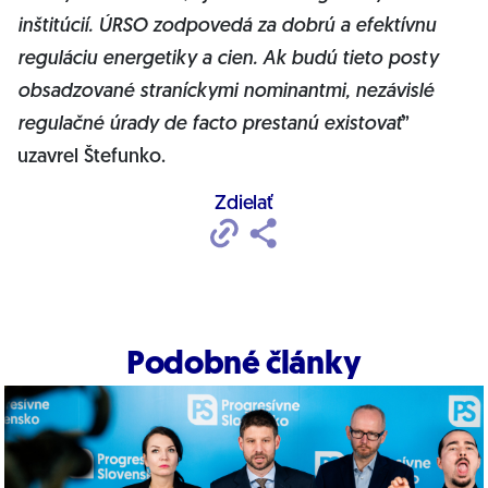
inštitúcií. ÚRSO zodpovedá za dobrú a efektívnu
reguláciu energetiky a cien. Ak budú tieto posty
obsadzované straníckymi nominantmi, nezávislé
regulačné úrady de facto prestanú existovať
”
uzavrel Štefunko.
Zdielať
Podobné články