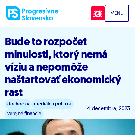
Prejsť na obsah
MENU
Bude to rozpočet
minulosti, ktorý nemá
víziu a nepomôže
naštartovať ekonomický
rast
dôchodky
mediálna politika
4 decembra, 2023
verejné financie