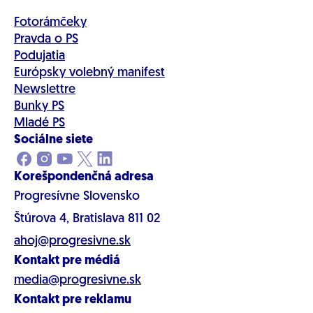
Fotorámčeky
Pravda o PS
Podujatia
Európsky volebný manifest
Newslettre
Bunky PS
Mladé PS
Sociálne siete
Korešpondenčná adresa
Progresívne Slovensko
Štúrova 4, Bratislava 811 02
ahoj@progresivne.sk
Kontakt pre médiá
media@progresivne.sk
Kontakt pre reklamu