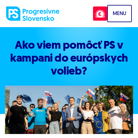
Prejsť na obsah
MENU
Ako viem pomôcť PS v
kampani
do európskych
volieb?