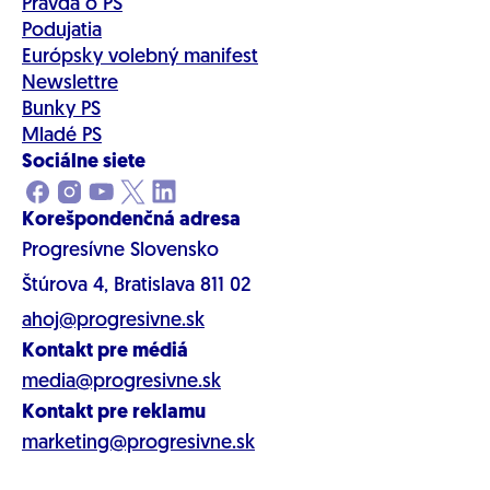
Pravda o PS
Podujatia
Európsky volebný manifest
Newslettre
Bunky PS
Mladé PS
Sociálne siete
Korešpondenčná adresa
Progresívne Slovensko
Štúrova 4, Bratislava 811 02
ahoj@progresivne.sk
Kontakt pre médiá
media@progresivne.sk
Kontakt pre reklamu
marketing@progresivne.sk